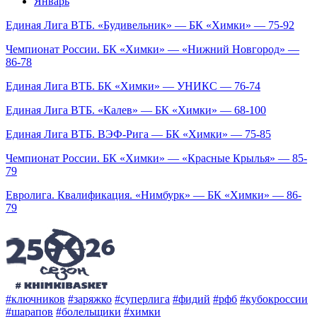
Январь
Единая Лига ВТБ. «Будивельник» — БК «Химки» — 75-92
Чемпионат России. БК «Химки» — «Нижний Новгород» —
86-78
Единая Лига ВТБ. БК «Химки» — УНИКС — 76-74
Единая Лига ВТБ. «Калев» — БК «Химки» — 68-100
Единая Лига ВТБ. ВЭФ-Рига — БК «Химки» — 75-85
Чемпионат России. БК «Химки» — «Красные Крылья» — 85-
79
Евролига. Квалификация. «Нимбурк» — БК «Химки» — 86-
79
#ключников
#заряжко
#суперлига
#фидий
#рфб
#кубокроссии
#шарапов
#болельщики
#химки