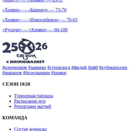
«Химки» — «Барнаул» — 73-70
«Химки» — «Новосибирск» — 70-63
«Русичи» — «Химки» — 60-100
#ключников
#заряжко
#суперлига
#фидий
#рфб
#кубокроссии
#шарапов
#болельщики
#химки
СЕЗОН 19/20
Турнирная таблица
Расписание игр
Репортажи матчей
КОМАНДА
Состав команды