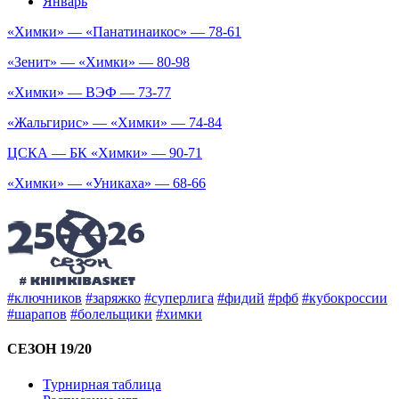
Январь
«Химки» — «Панатинаикос» — 78-61
«Зенит» — «Химки» — 80-98
«Химки» — ВЭФ — 73-77
«Жальгирис» — «Химки» — 74-84
ЦСКА — БК «Химки» — 90-71
«Химки» — «Уникаха» — 68-66
#ключников
#заряжко
#суперлига
#фидий
#рфб
#кубокроссии
#шарапов
#болельщики
#химки
СЕЗОН 19/20
Турнирная таблица