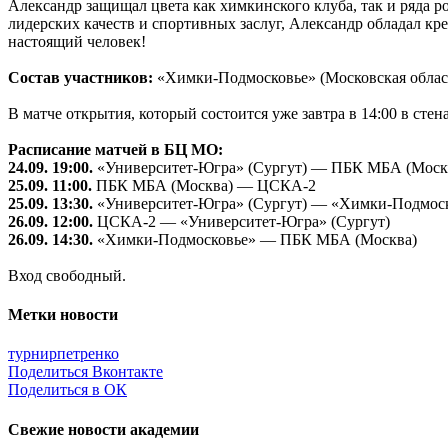
Александр защищал цвета как химкинского клуба, так и ряда ро
лидерских качеств и спортивных заслуг, Александр обладал кр
настоящий человек!
Состав участников:
«Химки-Подмосковье» (Московская облас
В матче открытия, который состоится уже завтра в 14:00 в ст
Расписание матчей в БЦ МО:
24.09. 19:00.
«Университет-Югра» (Сургут) — ПБК МБА (Моск
25.09. 11:00.
ПБК МБА (Москва) — ЦСКА-2
25.09. 13:30.
«Университет-Югра» (Сургут) — «Химки-Подмос
26.09. 12:00.
ЦСКА-2 — «Университет-Югра» (Сургут)
26.09. 14:30.
«Химки-Подмосковье» — ПБК МБА (Москва)
Вход свободный.
Метки новости
турнирпетренко
Поделиться Вконтакте
Поделиться в ОК
Свежие новости академии