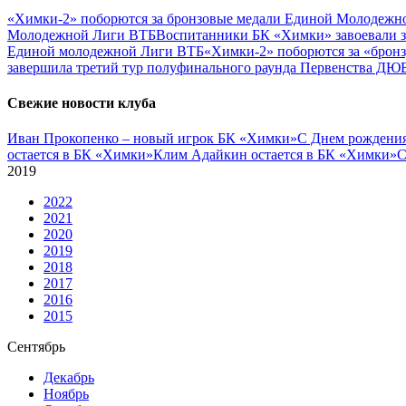
«Химки-2» поборются за бронзовые медали Единой Молодежн
Молодежной Лиги ВТБ
Воспитанники БК «Химки» завоевали 
Единой молодежной Лиги ВТБ
«Химки-2» поборются за «брон
завершила третий тур полуфинального раунда Первенства ДЮ
Свежие новости клуба
Иван Прокопенко – новый игрок БК «Химки»
С Днем рождения
остается в БК «Химки»
Клим Адайкин остается в БК «Химки»
С
2019
2022
2021
2020
2019
2018
2017
2016
2015
Сентябрь
Декабрь
Ноябрь