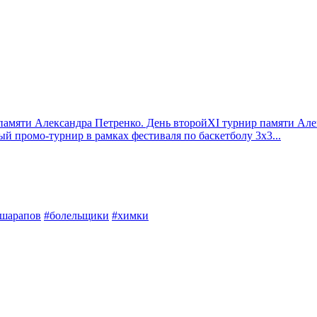
памяти Александра Петренко. День второй
XI турнир памяти Але
й промо-турнир в рамках фестиваля по баскетболу 3х3
...
шарапов
#болельщики
#химки