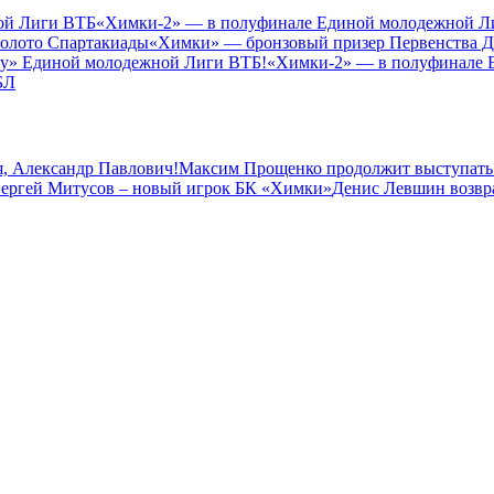
ой Лиги ВТБ
«Химки-2» — в полуфинале Единой молодежной Л
золото Спартакиады
«Химки» — бронзовый призер Первенства 
зу» Единой молодежной Лиги ВТБ!
«Химки-2» — в полуфинале 
БЛ
, Александр Павлович!
Максим Прощенко продолжит выступать
ергей Митусов – новый игрок БК «Химки»
Денис Левшин возвр