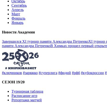
Октябрь
Сентябрь
Апрель
Март
Февраль
Январь
Новости Академии
Завершился XI турнир памяти Александра Петренко
XI турнир 
памяти Александра Петренко
В Химках прошел первый открыты
#ключников
#заряжко
#суперлига
#фидий
#рфб
#кубокроссии
#
СЕЗОН 19/20
Турнирная таблица
Расписание игр
Репортажи матчей