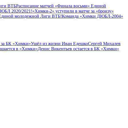
иги ВТБ
Расписание матчей «Финала восьми» Единой
ДЮБЛ 2020/2021!
«Химки-2» уступили в матче за «бронзу»
Единой молодежной Лиги ВТБ!
Команда «Химки ДЮБЛ-2004»
 за БК «Химки»
Ушёл из жизни Иван Едешко
Сергей Михалев
ащается в «Химки»
Денис Викентьев остается в БК «Химки»