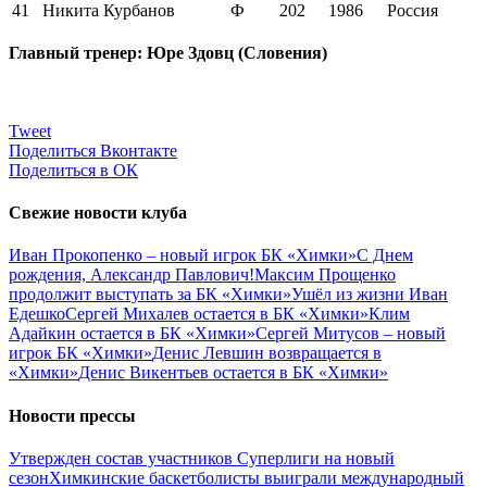
41
Никита Курбанов
Ф
202
1986
Россия
Главный тренер: Юре Здовц (Словения)
Tweet
Поделиться Вконтакте
Поделиться в ОК
Свежие новости клуба
Иван Прокопенко – новый игрок БК «Химки»
С Днем
рождения, Александр Павлович!
Максим Прощенко
продолжит выступать за БК «Химки»
Ушёл из жизни Иван
Едешко
Сергей Михалев остается в БК «Химки»
Клим
Адайкин остается в БК «Химки»
Сергей Митусов – новый
игрок БК «Химки»
Денис Левшин возвращается в
«Химки»
Денис Викентьев остается в БК «Химки»
Новости прессы
Утвержден состав участников Cуперлиги на новый
сезон
Химкинские баскетболисты выиграли международный