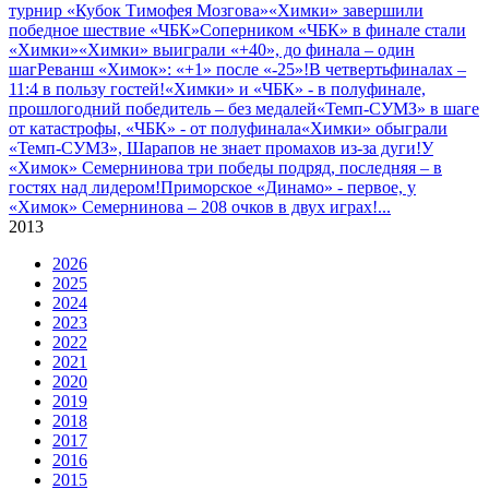
турнир «Кубок Тимофея Мозгова»
«Химки» завершили
победное шествие «ЧБК»
Соперником «ЧБК» в финале стали
«Химки»
«Химки» выиграли «+40», до финала – один
шаг
Реванш «Химок»: «+1» после «-25»!
В четвертьфиналах –
11:4 в пользу гостей!
«Химки» и «ЧБК» - в полуфинале,
прошлогодний победитель – без медалей
«Темп-СУМЗ» в шаге
от катастрофы, «ЧБК» - от полуфинала
«Химки» обыграли
«Темп-СУМЗ», Шарапов не знает промахов из-за дуги!
У
«Химок» Семернинова три победы подряд, последняя – в
гостях над лидером!
Приморское «Динамо» - первое, у
«Химок» Семернинова – 208 очков в двух играх!
...
2013
2026
2025
2024
2023
2022
2021
2020
2019
2018
2017
2016
2015