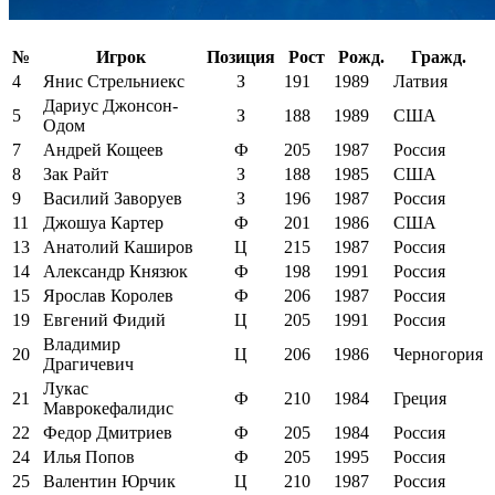
№
Игрок
Позиция
Рост
Рожд.
Гражд.
4
Янис Стрельниекс
З
191
1989
Латвия
Дариус Джонсон-
5
З
188
1989
США
Одом
7
Андрей Кощеев
Ф
205
1987
Россия
8
Зак Райт
З
188
1985
США
9
Василий Заворуев
З
196
1987
Россия
11
Джошуа Картер
Ф
201
1986
США
13
Анатолий Каширов
Ц
215
1987
Россия
14
Александр Князюк
Ф
198
1991
Россия
15
Ярослав Королев
Ф
206
1987
Россия
19
Евгений Фидий
Ц
205
1991
Россия
Владимир
20
Ц
206
1986
Черногория
Драгичевич
Лукас
21
Ф
210
1984
Греция
Маврокефалидис
22
Федор Дмитриев
Ф
205
1984
Россия
24
Илья Попов
Ф
205
1995
Россия
25
Валентин Юрчик
Ц
210
1987
Россия