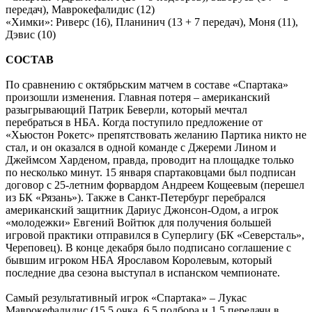
передач), Маврокефалидис (12)
«Химки»: Риверс (16), Планинич (13 + 7 передач), Моня (11),
Дэвис (10)
СОСТАВ
По сравнению с октябрьским матчем в составе «Спартака»
произошли изменения. Главная потеря – американский
разыгрывающий Патрик Беверли, который мечтал
перебраться в НБА. Когда поступило предложение от
«Хьюстон Рокетс» препятствовать желанию Партика никто не
стал, и он оказался в одной команде с Джереми Лином и
Джеймсом Харденом, правда, проводит на площадке только
по несколько минут. 15 января спартаковцами был подписан
договор с 25-летним форвардом Андреем Кощеевым (перешел
из БК «Рязань»). Также в Санкт-Петербург перебрался
американский защитник Дариус Джонсон-Одом, а игрок
«молодежки» Евгений Войтюк для получения большей
игровой практики отправился в Суперлигу (БК «Северсталь»,
Череповец). В конце декабря было подписано соглашение с
бывшим игроком НБА Ярославом Королевым, который
последние два сезона выступал в испанском чемпионате.
Самый результативный игрок «Спартака» – Лукас
Маврокефалидис (15.5 очка, 6.5 подбора и 1.5 передачи в