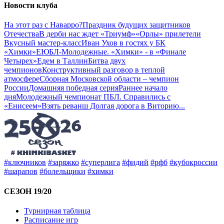
Новости клуба
На этот раз с Наварро?
Праздник будущих защитников
Отечества
В дерби нас ждет «Триумф»
«Орлы» прилетели
Вкусный мастер-класс
Иван Ухов в гостях у БК
«Химки»
ЕЮБЛ-Молодежные. «Химки» - в «Финале
Четырех»
Едем в Таллин
Битва двух
чемпионов
Конструктивный разговор в теплой
атмосфере
Сборная Московской области – чемпион
России
Домашняя победная серия
Раннее начало
дня
Молодежный чемпионат ПБЛ. Справились с
«Енисеем»
Взять реванш
Долгая дорога в Виторию
...
#ключников
#заряжко
#суперлига
#фидий
#рфб
#кубокроссии
#шарапов
#болельщики
#химки
СЕЗОН 19/20
Турнирная таблица
Расписание игр