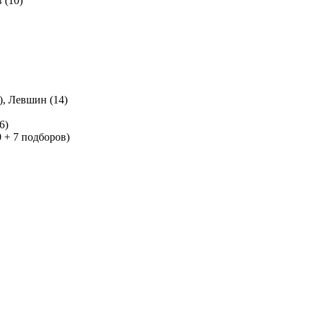
 (10)
), Левшин (14)
6)
0 + 7 подборов)