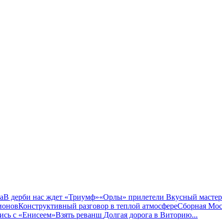
а
В дерби нас ждет «Триумф»
«Орлы» прилетели
Вкусный мастер
ионов
Конструктивный разговор в теплой атмосфере
Сборная Мос
сь с «Енисеем»
Взять реванш
Долгая дорога в Виторию
...