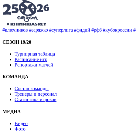
#ключников
#заряжко
#суперлига
#фидий
#рфб
#кубокроссии
#
СЕЗОН 19/20
Турнирная таблица
Расписание игр
Репортажи матчей
КОМАНДА
Состав команды
Тренеры и персонал
Статистика игроков
МЕДИА
Видео
Фото