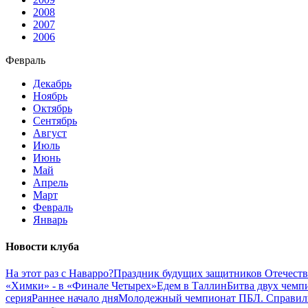
2008
2007
2006
Февраль
Декабрь
Ноябрь
Октябрь
Сентябрь
Август
Июль
Июнь
Май
Апрель
Март
Февраль
Январь
Новости клуба
На этот раз с Наварро?
Праздник будущих защитников Отечеств
«Химки» - в «Финале Четырех»
Едем в Таллин
Битва двух чемп
серия
Раннее начало дня
Молодежный чемпионат ПБЛ. Справили