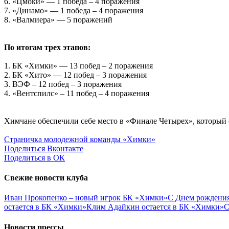
6. «Цмоки» — 1 победа – 4 поражения
7. «Динамо» — 1 победа – 4 поражения
8. «Валмиера» — 5 поражений
По итогам трех этапов:
1. БК «Химки» — 13 побед – 2 поражения
2. БК «Хито» — 12 побед – 3 поражения
3. ВЭФ – 12 побед – 3 поражения
4. «Вентспилс» – 11 побед – 4 поражения
Химчане обеспечили себе место в «Финале Четырех», который с
Страничка молодежной команды «Химки»
Поделиться Вконтакте
Поделиться в ОК
Свежие новости клуба
Иван Прокопенко – новый игрок БК «Химки»
С Днем рождения
остается в БК «Химки»
Клим Адайкин остается в БК «Химки»
С
Новости прессы