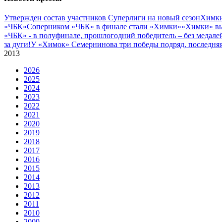
Утвержден состав участников Cуперлиги на новый сезон
Химки
«ЧБК»
Соперником «ЧБК» в финале стали «Химки»
«Химки» вы
«ЧБК» - в полуфинале, прошлогодний победитель – без медале
за дуги!
У «Химок» Семернинова три победы подряд, последняя 
2013
2026
2025
2024
2023
2022
2021
2020
2019
2018
2017
2016
2015
2014
2013
2012
2011
2010
2009