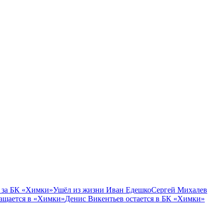
 за БК «Химки»
Ушёл из жизни Иван Едешко
Сергей Михалев
ащается в «Химки»
Денис Викентьев остается в БК «Химки»