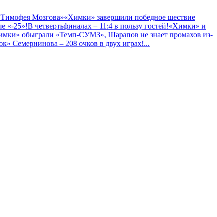
 Тимофея Мозгова»
«Химки» завершили победное шествие
е «-25»!
В четвертьфиналах – 11:4 в пользу гостей!
«Химки» и
имки» обыграли «Темп-СУМЗ», Шарапов не знает промахов из-
к» Семернинова – 208 очков в двух играх!
...