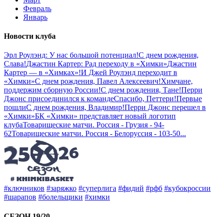
Февраль
Январь
Новости клуба
Эрл Роулэнд: У нас большой потенциал!
С днем рождения,
Слава!
Джастин Картер: Рад переходу в «Химки»
Джастин
Картер — в «Химках»!
И Джей Роулэнд переходит в
«Химки»
С днем рождения, Павел Алексеевич!
Химчане,
поддержим сборную России!
С днем рождения, Тане!
Перри
Джонс присоединился к команде
Спасибо, Петтери!
Первые
пошли
С днем рождения, Владимир!
Перри Джонс перешел в
«Химки»
БК «Химки» представляет новый логотип
клуба
Товарищеские матчи. Россия - Грузия - 94-
62
Товарищеские матчи. Россия - Белоруссия - 103-50
...
#ключников
#заряжко
#суперлига
#фидий
#рфб
#кубокроссии
#шарапов
#болельщики
#химки
СЕЗОН 19/20