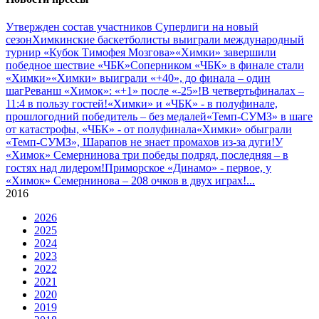
Утвержден состав участников Cуперлиги на новый
сезон
Химкинские баскетболисты выиграли международный
турнир «Кубок Тимофея Мозгова»
«Химки» завершили
победное шествие «ЧБК»
Соперником «ЧБК» в финале стали
«Химки»
«Химки» выиграли «+40», до финала – один
шаг
Реванш «Химок»: «+1» после «-25»!
В четвертьфиналах –
11:4 в пользу гостей!
«Химки» и «ЧБК» - в полуфинале,
прошлогодний победитель – без медалей
«Темп-СУМЗ» в шаге
от катастрофы, «ЧБК» - от полуфинала
«Химки» обыграли
«Темп-СУМЗ», Шарапов не знает промахов из-за дуги!
У
«Химок» Семернинова три победы подряд, последняя – в
гостях над лидером!
Приморское «Динамо» - первое, у
«Химок» Семернинова – 208 очков в двух играх!
...
2016
2026
2025
2024
2023
2022
2021
2020
2019