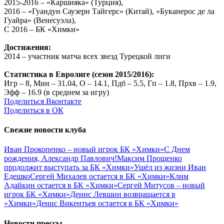
2015-2016 – «Каршияка» (Турция),
2016 – «Гуандун Саузерн Тайгерс» (Китай), «Буканерос де ла
Гуайра» (Венесуэла),
С 2016 – БК «Химки»
Достижения:
2014 – участник матча всех звезд Турецкой лиги
Статистика в Евролиге (сезон 2015/2016):
Игр – 8, Мин – 31.04, О – 14.1, Пдб – 5.5, Гп – 1.8, Прхв – 1.9,
Эфф – 16.9 (в среднем за игру)
Поделиться Вконтакте
Поделиться в ОК
Свежие новости клуба
Иван Прокопенко – новый игрок БК «Химки»
С Днем
рождения, Александр Павлович!
Максим Прощенко
продолжит выступать за БК «Химки»
Ушёл из жизни Иван
Едешко
Сергей Михалев остается в БК «Химки»
Клим
Адайкин остается в БК «Химки»
Сергей Митусов – новый
игрок БК «Химки»
Денис Левшин возвращается в
«Химки»
Денис Викентьев остается в БК «Химки»
Новости прессы