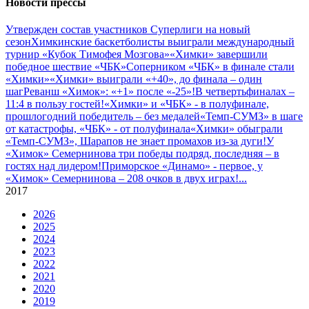
Новости прессы
Утвержден состав участников Cуперлиги на новый
сезон
Химкинские баскетболисты выиграли международный
турнир «Кубок Тимофея Мозгова»
«Химки» завершили
победное шествие «ЧБК»
Соперником «ЧБК» в финале стали
«Химки»
«Химки» выиграли «+40», до финала – один
шаг
Реванш «Химок»: «+1» после «-25»!
В четвертьфиналах –
11:4 в пользу гостей!
«Химки» и «ЧБК» - в полуфинале,
прошлогодний победитель – без медалей
«Темп-СУМЗ» в шаге
от катастрофы, «ЧБК» - от полуфинала
«Химки» обыграли
«Темп-СУМЗ», Шарапов не знает промахов из-за дуги!
У
«Химок» Семернинова три победы подряд, последняя – в
гостях над лидером!
Приморское «Динамо» - первое, у
«Химок» Семернинова – 208 очков в двух играх!
...
2017
2026
2025
2024
2023
2022
2021
2020
2019