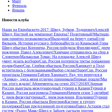
Март
Февраль
Январь
Новости клуба
Наши на Евробаскете-2017: Швед, Зубков, Тодорович
Алексей
Швед: Настрой на чемпионат Европы? Позитивный!
Мытищи,
нам приятно познакомиться!
Выходной на берегу озера
Егор
Вяльцев. История русского Леброна
Вести из Краньской Горы
Швед обыграл Копонена, Россия победила Финляндию
С днем
рождения, Павел Алексеевич!
Химчане отправились на сбор в
Словению
Малькольм Томас: На площадке Алексей Швед
умеет делать все
SuperCup. Россия потерпела третье поражение
подряд
SuperCup. Сербия обыграла Россию
Ханикатт и Гилл
встретились с болельщиками
Выбор сделан!
SuperCup. Россия
проиграла Германии
Тайлер Ханикатт: Рад, что вернулся в
«Химки», здесь меня отлично принимали
Первые пошли!
Мы
так этого ждали! Абонементы на сезон 2017/2018!
Сборная
России выиграла международный турнир в Казани
Турнир в
Казани. Россия разгромила Германию
Начнем сезон 5 октября!
С днем физкультурника!
С днем рождения, Владимир!
Турнир
в Казани. Россия обыграла Венгрию
Кастинг в группу
поддержки
План предсезонной подготовки
Павел Астахов стал
гостем «Радио Маяк»
Швед и Зайцев сыграли против