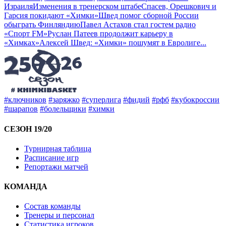
Израиля
Изменения в тренерском штабе
Спасев, Орешкович и
Гарсия покидают «Химки»
Швед помог сборной России
обыграть Финляндию
Павел Астахов стал гостем радио
«Спорт FM»
Руслан Патеев продолжит карьеру в
«Химках»
Алексей Швед: «Химки» пошумят в Евролиге
...
#ключников
#заряжко
#суперлига
#фидий
#рфб
#кубокроссии
#шарапов
#болельщики
#химки
СЕЗОН 19/20
Турнирная таблица
Расписание игр
Репортажи матчей
КОМАНДА
Состав команды
Тренеры и персонал
Статистика игроков