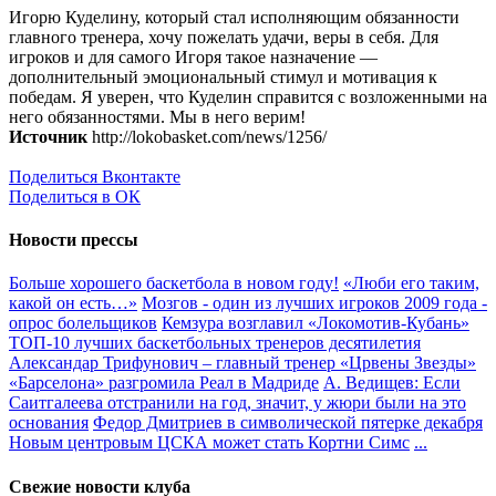
Игорю Куделину, который стал исполняющим обязанности
главного тренера, хочу пожелать удачи, веры в себя. Для
игроков и для самого Игоря такое назначение —
дополнительный эмоциональный стимул и мотивация к
победам. Я уверен, что Куделин справится с возложенными на
него обязанностями. Мы в него верим!
Источник
http://lokobasket.com/news/1256/
Поделиться Вконтакте
Поделиться в ОК
Новости прессы
Больше хорошего баскетбола в новом году!
«Люби его таким,
какой он есть…»
Мозгов - один из лучших игроков 2009 года -
опрос болельщиков
Кемзура возглавил «Локомотив-Кубань»
ТОП-10 лучших баскетбольных тренеров десятилетия
Александар Трифунович – главный тренер «Црвены Звезды»
«Барселона» разгромила Реал в Мадриде
А. Ведищев: Если
Саитгалеева отстранили на год, значит, у жюри были на это
основания
Федор Дмитриев в символической пятерке декабря
Новым центровым ЦСКА может стать Кортни Симс
...
Свежие новости клуба