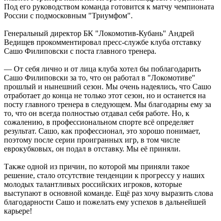
Под его руководством команда готовится к матчу чемпионата
России с подмосковным "Триумфом".
Генеральный директор БК "Локомотив-Кубань" Андрей
Ведищев прокомментировал пресс-службе клуба отставку
Сашо Филиповски с поста главного тренера.
— От себя лично и от лица клуба хотел бы поблагодарить
Сашо Филиповски за то, что он работал в "Локомотиве"
прошлый и нынешний сезон. Мы очень надеялись, что Сашо
отработает до конца не только этот сезон, но и останется на
посту главного тренера в следующем. Мы благодарны ему за
то, что он всегда полностью отдавал себя работе. Но, к
сожалению, в профессиональном спорте всё определяет
результат. Сашо, как профессионал, это хорошо понимает,
поэтому после серии проигранных игр, в том числе
еврокубковых, он подал в отставку. Мы её приняли.
Также одной из причин, по которой мы приняли такое
решение, стало отсутствие тенденции к прогрессу у наших
молодых талантливых российских игроков, которые
выступают в основной команде. Ещё раз хочу выразить слова
благодарности Сашо и пожелать ему успехов в дальнейшей
карьере!