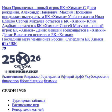
Иван Прокопенко – новый игрок БК «Химки»
С Днем
рождения, Александр Павлович!
Максим Прощенко
продолжит выступать за БК «Химки»
Ушёл из жизни Иван
Едешко
Сергей Михалев остается в БК «Химки»
Клим
Адайкин остается в БК «Химки»
Сергей Митусов – новый
игрок БК «Химки»
Денис Левшин возвращается в «Химки»
Денис Викентьев остается в БК «Химки»
Последний матч
Чемпионат России. Суперлига
БК Химки
61 :
ЧБК
79
#ключников
#заряжко
#суперлига
#фидий
#рфб
#кубокроссии
#шарапов
#болельщики
#химки
СЕЗОН 19/20
Турнирная таблица
Расписание игр
Репортажи матчей