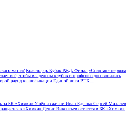
рвого матча?
Краснодар. Кубок РЖД. Финал
«Спартак» первым
делает всё, чтобы владельцы клубов и профсоюз договорились
орой раунд квалификации Единой лиги ВТБ
...
ь за БК «Химки»
Ушёл из жизни Иван Едешко
Сергей Михалев
вращается в «Химки»
Денис Викентьев остается в БК «Химки»