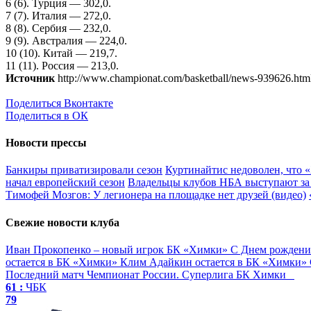
6 (6). Турция — 302,0.
7 (7). Италия — 272,0.
8 (8). Сербия — 232,0.
9 (9). Австралия — 224,0.
10 (10). Китай — 219,7.
11 (11). Россия — 213,0.
Источник
http://www.championat.com/basketball/news-939626.htm
Поделиться Вконтакте
Поделиться в ОК
Новости прессы
Банкиры приватизировали сезон
Куртинайтис недоволен, что 
начал европейский сезон
Владельцы клубов НБА выступают за 
Тимофей Мозгов: У легионера на площадке нет друзей (видео)
Свежие новости клуба
Иван Прокопенко – новый игрок БК «Химки»
С Днем рождени
остается в БК «Химки»
Клим Адайкин остается в БК «Химки»
Последний матч
Чемпионат России. Суперлига
БК Химки
61 :
ЧБК
79