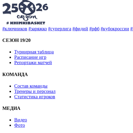
#ключников
#заряжко
#суперлига
#фидий
#рфб
#кубокроссии
#
СЕЗОН 19/20
Турнирная таблица
Расписание игр
Репортажи матчей
КОМАНДА
Состав команды
Тренеры и персонал
Статистика игроков
МЕДИА
Видео
Фото