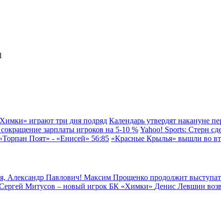
l
«Химки» играют три дня подряд
Календарь утвердят накануне пе
сокращение зарплаты игроков на 5-10 %
Yahoo! Sports: Стерн с
«Торпан Поят» - «Енисей» 56:85
«Красные Крылья» вышли во вт
я, Александр Павлович!
Максим Прощенко продолжит выступат
Сергей Митусов – новый игрок БК «Химки»
Денис Левшин воз