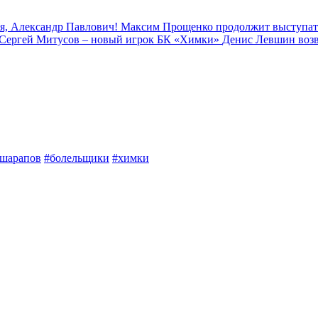
я, Александр Павлович!
Максим Прощенко продолжит выступат
Сергей Митусов – новый игрок БК «Химки»
Денис Левшин воз
шарапов
#болельщики
#химки