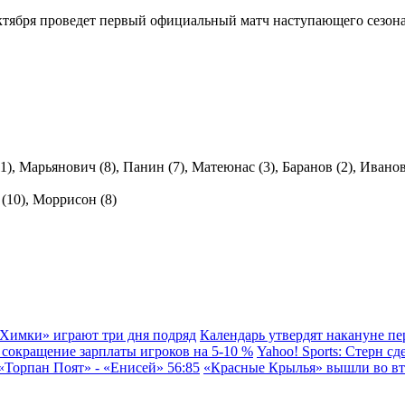
октября проведет первый официальный матч наступающего сезо
1), Марьянович (8), Панин (7), Матеюнас (3), Баранов (2), Иванов
 (10), Моррисон (8)
«Химки» играют три дня подряд
Календарь утвердят накануне пе
сокращение зарплаты игроков на 5-10 %
Yahoo! Sports: Стерн с
«Торпан Поят» - «Енисей» 56:85
«Красные Крылья» вышли во вт