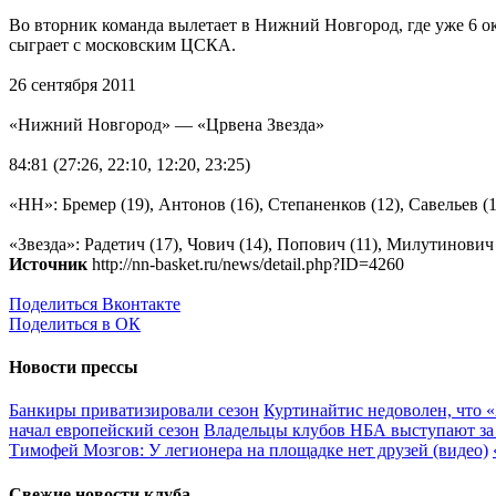
Во вторник команда вылетает в Нижний Новгород, где уже 6 
сыграет с московским ЦСКА.
26 сентября 2011
«Нижний Новгород» — «Црвена Звезда»
84:81 (27:26, 22:10, 12:20, 23:25)
«НН»: Бремер (19), Антонов (16), Степаненков (12), Савельев (1
«Звезда»: Радетич (17), Чович (14), Попович (11), Милутинович
Источник
http://nn-basket.ru/news/detail.php?ID=4260
Поделиться Вконтакте
Поделиться в ОК
Новости прессы
Банкиры приватизировали сезон
Куртинайтис недоволен, что 
начал европейский сезон
Владельцы клубов НБА выступают за 
Тимофей Мозгов: У легионера на площадке нет друзей (видео)
Свежие новости клуба