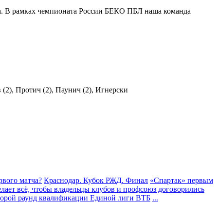
на. В рамках чемпионата России БЕКО ПБЛ наша команда
 (2), Протич (2), Паунич (2), Игнерски
рвого матча?
Краснодар. Кубок РЖД. Финал
«Спартак» первым
делает всё, чтобы владельцы клубов и профсоюз договорились
орой раунд квалификации Единой лиги ВТБ
...