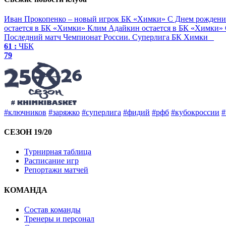
Иван Прокопенко – новый игрок БК «Химки»
С Днем рождени
остается в БК «Химки»
Клим Адайкин остается в БК «Химки»
Последний матч
Чемпионат России. Суперлига
БК Химки
61 :
ЧБК
79
#ключников
#заряжко
#суперлига
#фидий
#рфб
#кубокроссии
#
СЕЗОН 19/20
Турнирная таблица
Расписание игр
Репортажи матчей
КОМАНДА
Состав команды
Тренеры и персонал