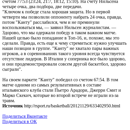
счетом 77:53 (23:24, 21:7, 18:12, 15:10). На счету Нильсена
четыре очка, два подбора, две передачи.
"Ключом к победе стала хорошая защита. Но в первой
четверти мы позволили оппоненту набрать 24 очка, правда,
потом "Канту" расслабился, чем и не преминули
воспользоваться мы, — заявил Нильсен журналистам. —
Здорово, что мы одержали победу в таком важном матче.
Нашей целью было попадание в Топ-16, и, похоже, мы это
сделали. Правда, есть еще к чему стремиться: нужно улучшать
наши позиции в группе. "Канту" не хватало пары важных
игроков, а в соревнованиях такого уровня всегда чувствуется
отсутствие лидеров. В Италии у соперника все было здорово,
и они продемонстрировали совсем другой баскетбол, здорово
сыграли".
На своем паркете "Канту" победил со счетом 67:54. В том
матче одними из самых результативных в составе
итальянского клуба стали Пьетро Арадори, Джерри Смит и
Марко Скекич, которые во второй встрече не играли из-за
травм.
Источник
http://rsport.ru/basketball/20121129/633402950.html
Поделиться Вконтакте
Поделиться в ОК