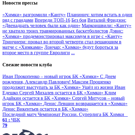
Новости прессы
«Химки» разгромили «Канту»
Планинич: хотим встать в один
ряд с грандами
Впереди ТОП-16
Без боя
Виталий Фридзон:
«Двенадцать человек были как один»
Маркоишвили: «Канту»
не хватило троих травмированных баскетболистов
Дэвис:
«Химки» продемонстрировал максимум в игре с «Канту»
Тринчиери: провал во второй четверти стал решающим в
матче с «Химками»
Лончар: «Химки» будут бороться за
второе место в группе Евролиги
...
Свежие новости клуба
Иван Прокопенко – новый игрок БК «Химки»
С Днем
рождения, Александр Павлович!
Максим Прощенко
продолжит выступать за БК «Химки»
Ушёл из жизни Иван
Едешко
Сергей Михалев остается в БК «Химки»
Клим
Адайкин остается в БК «Химки»
Сергей Митусов – новый
игрок БК «Химки»
Денис Левшин возвращается в «Химки»
Денис Викентьев остается в БК «Химки»
Последний матч
Чемпионат России. Суперлига
БК Химки
61 :
ЧБК
79