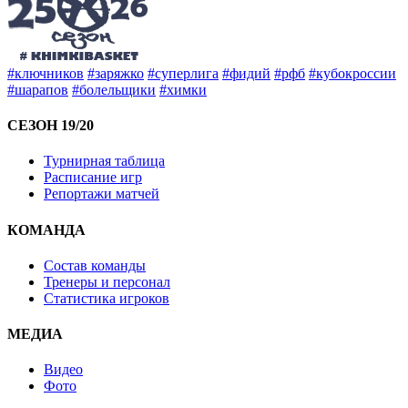
#ключников
#заряжко
#суперлига
#фидий
#рфб
#кубокроссии
#шарапов
#болельщики
#химки
СЕЗОН 19/20
Турнирная таблица
Расписание игр
Репортажи матчей
КОМАНДА
Состав команды
Тренеры и персонал
Статистика игроков
МЕДИА
Видео
Фото