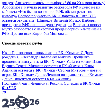
(видео)
Аникеева: шансы на выборах? 80 на 20 в мою пользу!
Абросимова: изучать развитие баскетбола РФ нужно не из
кабинета
«Кто бы ни возглавил РФБ, обязан резать по
живому»
Вопрос по участию БК «Спартак» в Лиге ВТБ
остается открытым - Широков
Виталий Мутко: Выборы
президента РФБ - личное дело федерации
Ветераны просят
Мутко разобраться с нечестной предвыборной кампанией в
РФБ
Против всех
Еще и без Мозгова
...
Свежие новости клуба
Иван Прокопенко – новый игрок БК «Химки»
С Днем
рождения, Александр Павлович!
Максим Прощенко
продолжит выступать за БК «Химки»
Ушёл из жизни Иван
Едешко
Сергей Михалев остается в БК «Химки»
Клим
Адайкин остается в БК «Химки»
Сергей Митусов – новый
игрок БК «Химки»
Денис Левшин возвращается в «Химки»
Денис Викентьев остается в БК «Химки»
Последний матч
Чемпионат России. Суперлига
БК Химки
61 :
ЧБК
79