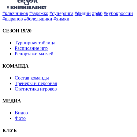
#ключников
#заряжко
#суперлига
#фидий
#рфб
#кубокроссии
#шарапов
#болельщики
#химки
СЕЗОН 19/20
Турнирная таблица
Расписание игр
Репортажи матчей
КОМАНДА
Состав команды
Тренеры и персонал
Статистика игроков
МЕДИА
Видео
Фото
КЛУБ