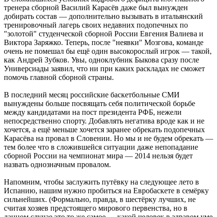
тренера сборной Василий Карасёв даже был вынужден
добирать состав — дополнительно вызывать в итальянский
тренировочный лагерь своих недавних подопечных по
"золотой" студенческой сборной России Евгения Валиева и
Виктора Заряжко. Теперь, после "неявки" Мозгова, команде
очень не помешал бы ещё один высокорослый игрок — такой,
как Андрей Зубков. Увы, одноклубник Быкова сразу после
Универсиады заявил, что ни при каких раскладах не сможет
помочь главной сборной страны.
В последний месяц российские баскетбольные СМИ
вынуждены больше посвящать себя политической борьбе
между кандидатами на пост президента РФБ, нежели
непосредственно спорту. Добавлять негатива вроде как и не
хочется, а ещё меньше хочется заранее обрекать подопечных
Карасёва на провал в Словении. Но мы и не будем обрекать —
тем более что в сложившейся ситуации даже непопадание
сборной России на чемпионат мира — 2014 нельзя будет
назвать однозначным провалом.
Напомним, чтобы заслужить путёвку на следующее лето в
Испанию, нашим нужно пробиться на Евробаскете в семёрку
сильнейших. (Формально, правда, в шестёрку лучших, не
считая хозяев предстоящего мирового первенства, но в
данном случае это то же самое — какой человек в здравом уме