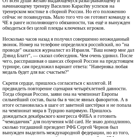
От всей души желаю выдающемуся разыгрывающему и
начинающему тренеру Василию Карасёву успехов на
тренерском мостике в сборной России. Но его положению
сейчас не позавидуешь. Мало того что он готовит команду к
ЧЕ в ранге исполняющего обязанности, так ещё и вынужден
обходиться без целой плеяды ключевых игроков.
Несколько часов назад я получил совершенно неожиданный
звонок. Номер на телефоне определился российский, но "на
проводе" оказался журналист из Израиля. "Ваш номер мне дал
Дэвид Блатт", — сказал собеседник. Чем очень удивил. После
чего, расспрашивая о шансах сборной России на предстоящем
турнире, сам предложил вариант ответа: "Наверняка любая
медаль будет для вас счастьем?"
Скрепя сердце, пришлось согласиться с коллегой. И
предвидеть повторение сценария четырёхлетней давности.
Тогда сборная России, заяви она на чемпионат Европы
сильнейший состав, была бы в числе явных фаворитов. А в
итоге остановилась в шаге от заветной шестёрки и не попала
на чемпионат мира в Турцию напрямую. Пришлось
дожидаться декабрьского конгресса ФИБА и готовить
"чемоданчик" для получения wild card. Не знаю доподлинно,
сколько тогдашний президент РФБ Сергей Чернов был
вынужден выделить международной федерации, но из того,