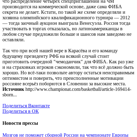
что распределение четырёх спецприглашений на ЧМ
производится на коммерческой основе, даже сама ФИБА
секрета не делает. Кстати, по такой же схеме определяли и
хозяина олимпийского квалификационного турнира — 2012
— тогда заочный аукцион выиграла Венесуэла. Россия тогда
участвовать в торгах отказалась, но латиноамериканцы в
любом случае предложили больше и шансов нам заведомо не
оставляли.
Так что при всей нашей вере в Карасёва и его команду
будущему президенту РФБ на всякий случай стоит
приготовить очередной "чемоданчик" для ФИБА. Как раз уже
и на страховках игроков сэкономили, так что всё должно быть
хорошо. Но всё-таки позвольте автору остаться неисправимым
оптимистом и поверить, что преисполненные мотивации
россияне всерьёз поборются в Словении за высокие места.
Источник
http://www.championat.com/basketball/article-169414-
sborn...
Поделиться Вконтакте
Поделиться в ОК
Новости прессы
Мозгов не поможет сборной России на чемпионате Европы