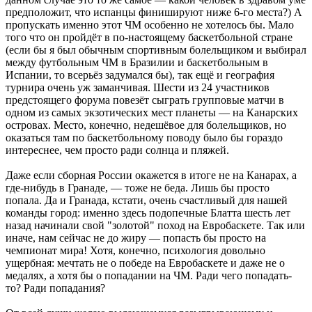
предположит, что испанцы финишируют ниже 6-го места?) А
пропускать именно этот ЧМ особенно не хотелось бы. Мало
того что он пройдёт в по-настоящему баскетбольной стране
(если бы я был обычным спортивным болельщиком и выбирал
между футбольным ЧМ в Бразилии и баскетбольным в
Испании, то всерьёз задумался бы), так ещё и география
турнира очень уж заманчивая. Шести из 24 участников
предстоящего форума повезёт сыграть групповые матчи в
одном из самых экзотических мест планеты — на Канарских
островах. Место, конечно, недешёвое для болельщиков, но
оказаться там по баскетбольному поводу было бы гораздо
интереснее, чем просто ради солнца и пляжей.
Даже если сборная России окажется в итоге не на Канарах, а
где-нибудь в Гранаде, — тоже не беда. Лишь бы просто
попала. Да и Гранада, кстати, очень счастливый для нашей
команды город: именно здесь подопечные Блатта шесть лет
назад начинали свой "золотой" поход на Евробаскете. Так или
иначе, нам сейчас не до жиру — попасть бы просто на
чемпионат мира! Хотя, конечно, психология довольно
ущербная: мечтать не о победе на Евробаскете и даже не о
медалях, а хотя бы о попадании на ЧМ. Ради чего попадать-
то? Ради попадания?