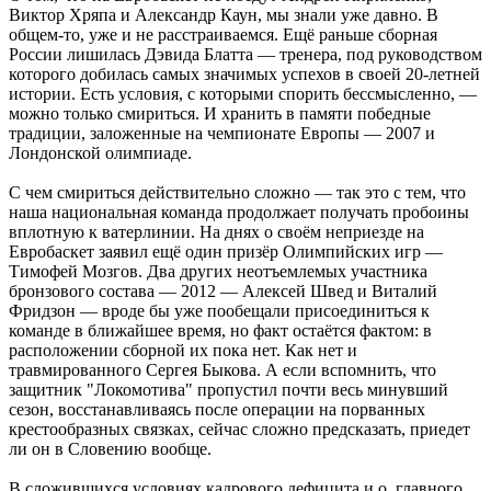
Виктор Хряпа и Александр Каун, мы знали уже давно. В
общем-то, уже и не расстраиваемся. Ещё раньше сборная
России лишилась Дэвида Блатта — тренера, под руководством
которого добилась самых значимых успехов в своей 20-летней
истории. Есть условия, с которыми спорить бессмысленно, —
можно только смириться. И хранить в памяти победные
традиции, заложенные на чемпионате Европы — 2007 и
Лондонской олимпиаде.
С чем смириться действительно сложно — так это с тем, что
наша национальная команда продолжает получать пробоины
вплотную к ватерлинии. На днях о своём неприезде на
Евробаскет заявил ещё один призёр Олимпийских игр —
Тимофей Мозгов. Два других неотъемлемых участника
бронзового состава — 2012 — Алексей Швед и Виталий
Фридзон — вроде бы уже пообещали присоединиться к
команде в ближайшее время, но факт остаётся фактом: в
расположении сборной их пока нет. Как нет и
травмированного Сергея Быкова. А если вспомнить, что
защитник "Локомотива" пропустил почти весь минувший
сезон, восстанавливаясь после операции на порванных
крестообразных связках, сейчас сложно предсказать, приедет
ли он в Словению вообще.
В сложившихся условиях кадрового дефицита и.о. главного