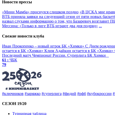
Новости прессы
«Мини Мамба» проснулся слишком поздно
«В ЦСКА мне нрави
ВТБ приняла заявки на следующий сезон от пяти новых баске
назвал слухами информацию о том, что Базаревич возглавит 
Мессина: «Только в лиге ВТБ играют два дня подряд»
...
Свежие новости клуба
Иван Прокопенко – новый игрок БК «Химки»
С Днем рождени
остается в БК «Химки»
Клим Адайкин остается в БК «Химки»
Последний матч
Чемпионат России. Суперлига
БК Химки
61 :
ЧБК
79
#ключников
#заряжко
#суперлига
#фидий
#рфб
#кубокроссии
#
СЕЗОН 19/20
Турнирная таблица