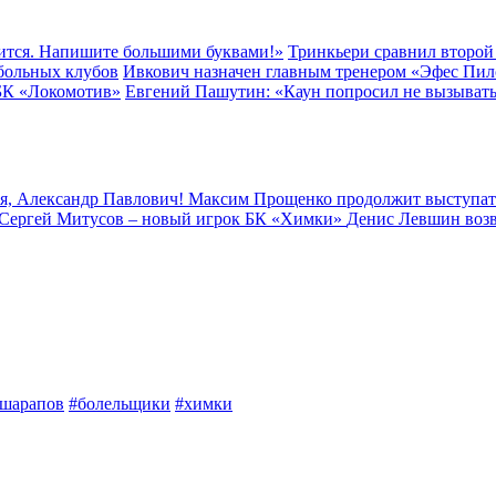
тся. Напишите большими буквами!»
Тринкьери сравнил второ
тбольных клубов
Ивкович назначен главным тренером «Эфес Пил
ПБК «Локомотив»
Евгений Пашутин: «Каун попросил не вызывать
я, Александр Павлович!
Максим Прощенко продолжит выступат
Сергей Митусов – новый игрок БК «Химки»
Денис Левшин воз
шарапов
#болельщики
#химки