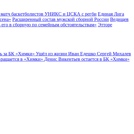
й матч баскетболистов УНИКС и ЦСКА с регби
Единая Лига
сена»
Расширенный состав мужской сборной России
Ведищев
 его в сборную по семейным обстоятельствам»
Этторе
ь за БК «Химки»
Ушёл из жизни Иван Едешко
Сергей Михалев
вращается в «Химки»
Денис Викентьев остается в БК «Химки»