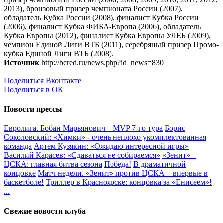
2013), бронзовый призер чемпионата России (2007),
обладатель Кубка России (2008), финалист Кубка России
(2006), финалист Кубка ФИБА-Европа (2006), обладатель
Кубка Европы (2012), финалист Кубка Европы УЛЕБ (2009),
чемпион Единой Лиги ВТБ (2011), серебряный призер Промо-
кубка Единой Лиги ВТБ (2008).
Источник
http://bcred.ru/news.php?id_news=830
Поделиться Вконтакте
Поделиться в ОК
Новости прессы
Евролига. Бобан Марьянович – MVP 7-го тура
Борис
Соколовский: «Химки» - очень неплохо укомплектованная
команда
Артем Кузякин: «Ожидаю интересной игры»
Василий Карасев: «Сдаваться не собираемся»
«Зенит» –
ЦСКА: главная битва сезона
Победа!
В драматичной
концовке
Матч недели. «Зенит» против ЦСКА – впервые в
баскетболе!
Триллер в Красноярске: концовка за «Енисеем»!
...
Свежие новости клуба