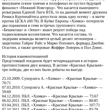
минувшем сезоне химчан в полуфинал не пустил будущий
финалист «Нижний Новгород». Что касается нынешнего
розыгрыша Единой Лиги ВТБ, то на данный момент дружина
Римаса Куртинайтиса допустила лишь одну осечку – в матче
против ЦСКА (60:78). В Кубке Европы «Химки» потерпели
два поражения в семи встречах группового этапа.
«Бешикташ» и «Зенит» знают рецепт победы над
подмосковным коллективом. Что касается состава, то
лидерами команды является целый десант легионеров –
защитники Тайрис Райс и Марко Попович, форвард Джеймс
Огастин, а также центровые Жоффре Ловернь и Пол Дэвис.
История взаимоотношений
Предстоящий поединок будет четырнадцатым в истории
противостояния двух команд. В активе «Красных Крыльев»
три победы, две из них были добыты на выезде.
25.10.2009. Суперлига А. «Химки» – «Красные Крылья» —
70:71
07.03.2010. Суперлига А. «Красные Крылья» – «Химки» —
59:69
04.12.2010. ПБЛ. «Химки» – «Красные Крылья» — 75:67
06.02.2011. ПБЛ. «Красные Крылья» – «Химки» — 80:85
03.04.2011. ПБЛ. «Химки» – «Красные Крылья» — 107:71
07.10.2011. ПБЛ. «Химки» – «Красные Крылья» — 85:79