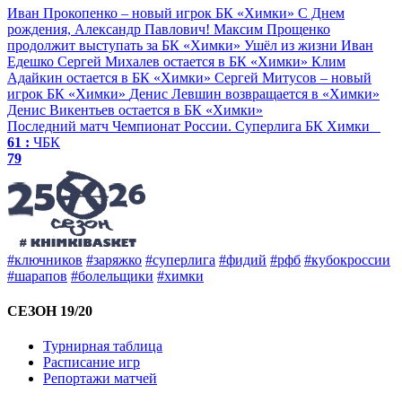
Иван Прокопенко – новый игрок БК «Химки»
С Днем
рождения, Александр Павлович!
Максим Прощенко
продолжит выступать за БК «Химки»
Ушёл из жизни Иван
Едешко
Сергей Михалев остается в БК «Химки»
Клим
Адайкин остается в БК «Химки»
Сергей Митусов – новый
игрок БК «Химки»
Денис Левшин возвращается в «Химки»
Денис Викентьев остается в БК «Химки»
Последний матч
Чемпионат России. Суперлига
БК Химки
61 :
ЧБК
79
#ключников
#заряжко
#суперлига
#фидий
#рфб
#кубокроссии
#шарапов
#болельщики
#химки
СЕЗОН 19/20
Турнирная таблица
Расписание игр
Репортажи матчей