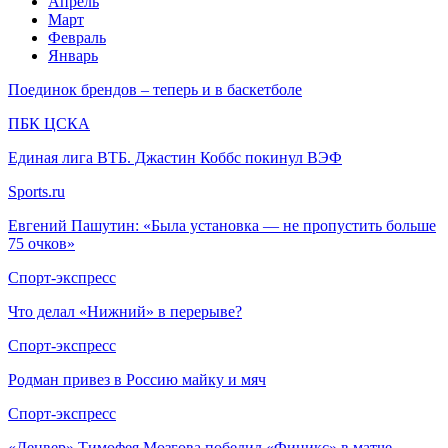
Апрель
Март
Февраль
Январь
Поединок брендов – теперь и в баскетболе
ПБК ЦСКА
Единая лига ВТБ. Джастин Коббс покинул ВЭФ
Sports.ru
Евгений Пашутин: «Была установка — не пропустить больше
75 очков»
Спорт-экспресс
Что делал «Нижний» в перерыве?
Спорт-экспресс
Родман привез в Россию майку и мяч
Спорт-экспресс
«Денвер» Тимофея Мозгова победил «Финикс» в матче