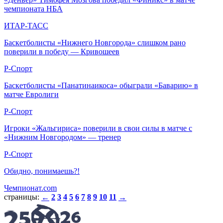
чемпионата НБА
ИТАР-ТАСС
Баскетболисты «Нижнего Новгорода» слишком рано
поверили в победу — Кривошеев
Р-Спорт
Баскетболисты «Панатинаикоса» обыграли «Баварию» в
матче Евролиги
Р-Спорт
Игроки «Жальгириса» поверили в свои силы в матче с
«Нижним Новгородом» — тренер
Р-Спорт
Обидно, понимаешь?!
Чемпионат.com
страницы:
2
3
4
5
6
7
8
9
10
11
←
→