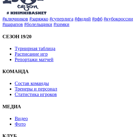
#ключников
#заряжко
#суперлига
#фидий
#рфб
#кубокроссии
#шарапов
#болельщики
#химки
СЕЗОН 19/20
Турнирная таблица
Расписание игр
Репортажи матчей
КОМАНДА
Состав команды
Тренеры и персонал
Статистика игроков
МЕДИА
Видео
Фото
КЛУБ