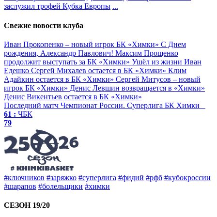
заслужил трофей Кубка Европы
...
Свежие новости клуба
Иван Прокопенко – новый игрок БК «Химки»
С Днем
рождения, Александр Павлович!
Максим Прощенко
продолжит выступать за БК «Химки»
Ушёл из жизни Иван
Едешко
Сергей Михалев остается в БК «Химки»
Клим
Адайкин остается в БК «Химки»
Сергей Митусов – новый
игрок БК «Химки»
Денис Левшин возвращается в «Химки»
Денис Викентьев остается в БК «Химки»
Последний матч
Чемпионат России. Суперлига
БК Химки
61 :
ЧБК
79
#ключников
#заряжко
#суперлига
#фидий
#рфб
#кубокроссии
#шарапов
#болельщики
#химки
СЕЗОН 19/20