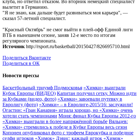
клуба, но ответил отказом. Во вторник немецкий специалист
вылетит в Германию.
"Я не знаю, как дальше будет развиваться моя карьера", —
сказал 57-летний специалист.
"Красный Октябрь" не смог выйти в плей-офф Единой лиги
ВТБ в нынешнем сезоне, заняв 12-е место по итогам
регулярного чемпионата.
Источник
http://rsport.ru/basketball/20150427/826695710.html
Поделиться Вконтакте
Поделиться в ОК
Новости прессы
Баскетбольный триумф Подмосковья
«Химки» выиграли
Кубок Европы (ВИДЕО)
Капитан получил сетку. Можно идти
за Кубками (видео, фото)
«Химки» завоевали путевку в
Евролигу (фото)
«Химки» – в Евролиге-2015/16: заслужили!
Огастин: «Гран Канария» играла хорошо, но «Химки» очень
хотели стать чемпионами
Моня: финал Кубка Европы 2012-го
«Химки» выиграли в более напряжённой борьбе
Вяльцев:
«Химки» стремились к победе в Кубке Европы весь сезон
Копонен опубликовал фото с трофеем Еврокубка и победное
селфи игроков «Химок»
Дэвис: каждый игрок «Химок»