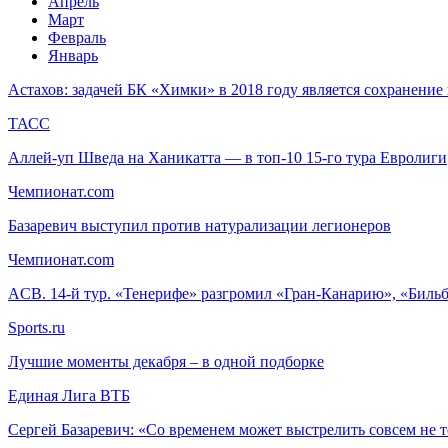
Апрель
Март
Февраль
Январь
Астахов: задачей БК «Химки» в 2018 году является сохранение
ТАСС
Аллей-уп Шведа на Ханикатта — в топ-10 15-го тура Евролиги
Чемпионат.com
Базаревич выступил против натурализации легионеров
Чемпионат.com
ACB. 14-й тур. «Тенерифе» разгромил «Гран-Канарию», «Биль
Sports.ru
Лучшие моменты декабря – в одной подборке
Единая Лига ВТБ
Сергей Базаревич: «Со временем может выстрелить совсем не то