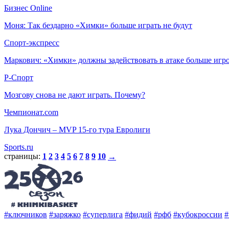
Бизнес Online
Моня: Так бездарно «Химки» больше играть не будут
Спорт-экспресс
Маркович: «Химки» должны задействовать в атаке больше игр
Р-Спорт
Мозгову снова не дают играть. Почему?
Чемпионат.com
Лука Дончич – MVP 15-го тура Евролиги
Sports.ru
страницы:
1
2
3
4
5
6
7
8
9
10
→
#ключников
#заряжко
#суперлига
#фидий
#рфб
#кубокроссии
#