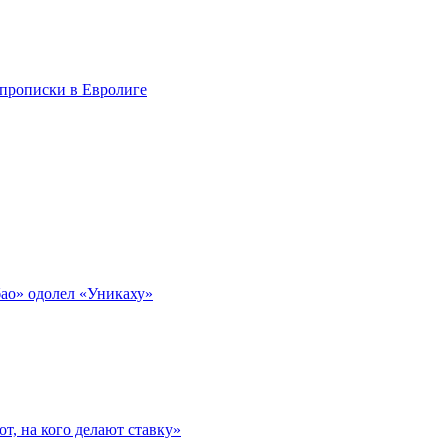
 прописки в Евролиге
бао» одолел «Уникаху»
т, на кого делают ставку»