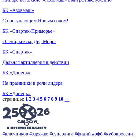
БК «Азовмаш»
С наступающим Новым годом!
БК «Спартак-Приморье»
Олени, кексы, Дед Мороз
БК «Спартак»
Дальняя артиллерия в действии
БК «Донецк»
На праздники в роли лидера
БК «Донецк»
страницы:
1
2
3
4
5
6
7
8
9
10
→
#ключников
#заряжко
#суперлига
#фидий
#рфб
#кубокроссии