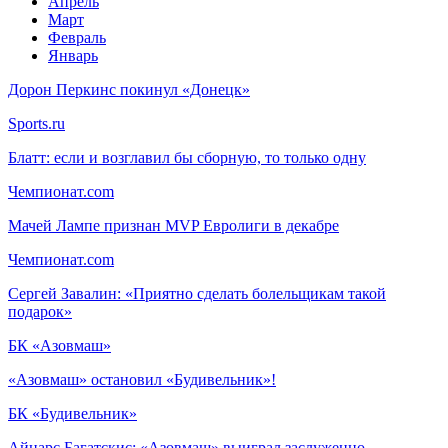
Апрель
Март
Февраль
Январь
Дорон Перкинс покинул «Донецк»
Sports.ru
Блатт: если и возглавил бы сборную, то только одну
Чемпионат.com
Мачей Лампе признан MVP Евролиги в декабре
Чемпионат.com
Сергей Завалин: «Приятно сделать болельщикам такой
подарок»
БК «Азовмаш»
«Азовмаш» остановил «Будивельник»!
БК «Будивельник»
Айнарс Багатскис: «Азовмаш» выиграл заслуженно