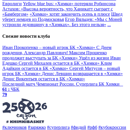
Евролиги
Yellow blue bus: «Химки» потеряли Робинсона
Астахов: «Высока вероятность, что Ханикатт сыграет с
«Бамбергом»
«Химки» хотят закончить осень в плюсе
Швед
уберет немцев из Подмосковья
Егор Вяльцев: «Мы с Моней
устроили дедовщину в «Химках». Без этого нельзя»
...
Свежие новости клуба
Иван Прокопенко – новый игрок БК «Химки»
С Днем
рождения, Александр Павлович!
Максим Прощенко
продолжит выступать за БК «Химки»
Ушёл из жизни Иван
Едешко
Сергей Михалев остается в БК «Химки»
Клим
Адайкин остается в БК «Химки»
Сергей Митусов – новый
игрок БК «Химки»
Денис Левшин возвращается в «Химки»
Денис Викентьев остается в БК «Химки»
Последний матч
Чемпионат России. Суперлига
БК Химки
61 :
ЧБК
79
#ключников
#заряжко
#суперлига
#фидий
#рфб
#кубокроссии