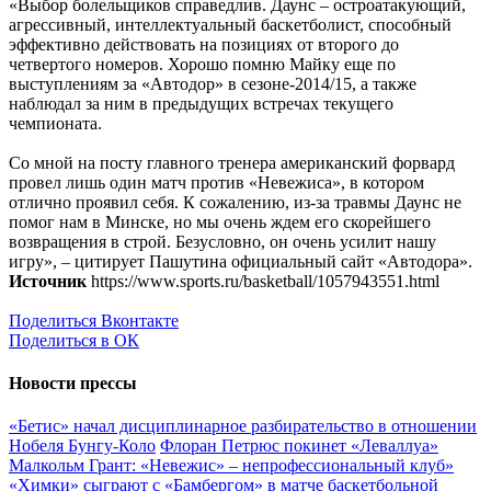
«Выбор болельщиков справедлив. Даунс – остроатакующий,
агрессивный, интеллектуальный баскетболист, способный
эффективно действовать на позициях от второго до
четвертого номеров. Хорошо помню Майку еще по
выступлениям за «Автодор» в сезоне-2014/15, а также
наблюдал за ним в предыдущих встречах текущего
чемпионата.
Со мной на посту главного тренера американский форвард
провел лишь один матч против «Невежиса», в котором
отлично проявил себя. К сожалению, из-за травмы Даунс не
помог нам в Минске, но мы очень ждем его скорейшего
возвращения в строй. Безусловно, он очень усилит нашу
игру», – цитирует Пашутина официальный сайт «Автодора».
Источник
https://www.sports.ru/basketball/1057943551.html
Поделиться Вконтакте
Поделиться в ОК
Новости прессы
«Бетис» начал дисциплинарное разбирательство в отношении
Нобеля Бунгу-Коло
Флоран Петрюс покинет «Леваллуа»
Малкольм Грант: «Невежис» – непрофессиональный клуб»
«Химки» сыграют с «Бамбергом» в матче баскетбольной