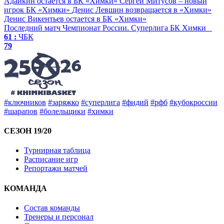
Адайкин остается в БК «Химки»
Сергей Митусов – новый
игрок БК «Химки»
Денис Левшин возвращается в «Химки»
Денис Викентьев остается в БК «Химки»
Последний матч
Чемпионат России. Суперлига
БК Химки
61 :
ЧБК
79
#ключников
#заряжко
#суперлига
#фидий
#рфб
#кубокроссии
#шарапов
#болельщики
#химки
СЕЗОН 19/20
Турнирная таблица
Расписание игр
Репортажи матчей
КОМАНДА
Состав команды
Тренеры и персонал