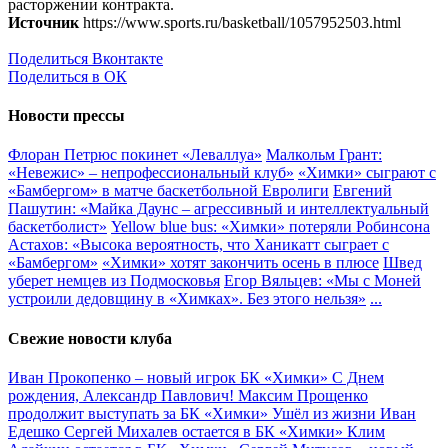
расторжении контракта.
Источник
https://www.sports.ru/basketball/1057952503.html
Поделиться Вконтакте
Поделиться в ОК
Новости прессы
Флоран Петрюс покинет «Леваллуа»
Малкольм Грант:
«Невежис» – непрофессиональный клуб»
«Химки» сыграют с
«Бамбергом» в матче баскетбольной Евролиги
Евгений
Пашутин: «Майка Даунс – агрессивный и интеллектуальный
баскетболист»
Yellow blue bus: «Химки» потеряли Робинсона
Астахов: «Высока вероятность, что Ханикатт сыграет с
«Бамбергом»
«Химки» хотят закончить осень в плюсе
Швед
уберет немцев из Подмосковья
Егор Вяльцев: «Мы с Моней
устроили дедовщину в «Химках». Без этого нельзя»
...
Свежие новости клуба
Иван Прокопенко – новый игрок БК «Химки»
С Днем
рождения, Александр Павлович!
Максим Прощенко
продолжит выступать за БК «Химки»
Ушёл из жизни Иван
Едешко
Сергей Михалев остается в БК «Химки»
Клим