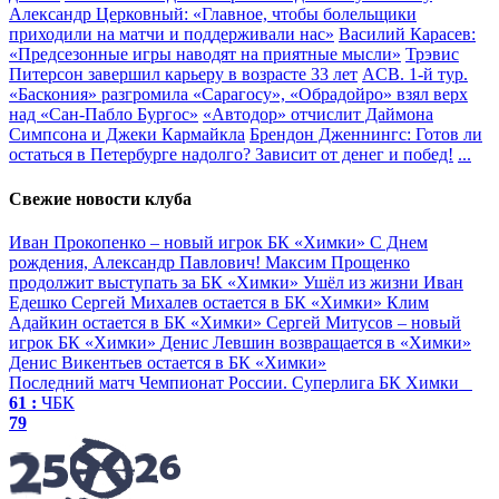
Александр Церковный: «Главное, чтобы болельщики
приходили на матчи и поддерживали нас»
Василий Карасев:
«Предсезонные игры наводят на приятные мысли»
Трэвис
Питерсон завершил карьеру в возрасте 33 лет
ACB. 1-й тур.
«Баскония» разгромила «Сарагосу», «Обрадойро» взял верх
над «Сан-Пабло Бургос»
«Автодор» отчислит Даймона
Симпсона и Джеки Кармайкла
Брендон Дженнингс: Готов ли
остаться в Петербурге надолго? Зависит от денег и побед!
...
Свежие новости клуба
Иван Прокопенко – новый игрок БК «Химки»
С Днем
рождения, Александр Павлович!
Максим Прощенко
продолжит выступать за БК «Химки»
Ушёл из жизни Иван
Едешко
Сергей Михалев остается в БК «Химки»
Клим
Адайкин остается в БК «Химки»
Сергей Митусов – новый
игрок БК «Химки»
Денис Левшин возвращается в «Химки»
Денис Викентьев остается в БК «Химки»
Последний матч
Чемпионат России. Суперлига
БК Химки
61 :
ЧБК
79