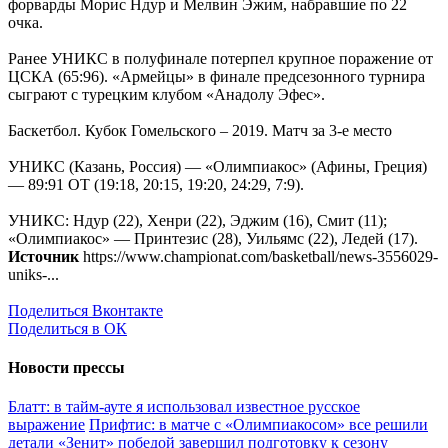
форварды Морис Ндур и Мелвин Эжим, набравшие по 22
очка.
Ранее УНИКС в полуфинале потерпел крупное поражение от
ЦСКА (65:96). «Армейцы» в финале предсезонного турнира
сыграют с турецким клубом «Анадолу Эфес».
Баскетбол. Кубок Гомельского – 2019. Матч за 3-е место
УНИКС (Казань, Россия) — «Олимпиакос» (Афины, Греция)
— 89:91 ОТ (19:18, 20:15, 19:20, 24:29, 7:9).
УНИКС: Ндур (22), Хенри (22), Эджим (16), Смит (11);
«Олимпиакос» — Принтезис (28), Уильямс (22), Ледей (17).
Источник
https://www.championat.com/basketball/news-3556029-
uniks-...
Поделиться Вконтакте
Поделиться в ОК
Новости прессы
Блатт: в тайм-ауте я использовал известное русское
выражение
Прифтис: в матче с «Олимпиакосом» все решили
детали
«Зенит» победой завершил подготовку к сезону