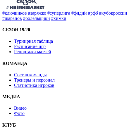
#ключников
#заряжко
#суперлига
#фидий
#рфб
#кубокроссии
#шарапов
#болельщики
#химки
СЕЗОН 19/20
Турнирная таблица
Расписание игр
Репортажи матчей
КОМАНДА
Состав команды
Тренеры и персонал
Статистика игроков
МЕДИА
Видео
Фото
КЛУБ