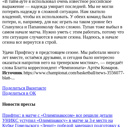
«В тайм-ауте я использовал очень известное российское
выражение — надежда умирает последней. Мы не могли
потерять надежду в сложной ситуации. Нам хватило
владений, чтобы их использовать. У обеих команд были
потери, и, например, для нас играть на таком уровне без
Спанулиса и Папаниколау было сложно. Тупан тоже выбыл в
самом начале матча. Нужно уметь с этим работать, потому что
эти ситуации случаются в начале сезона. Надеюсь, в начале
сезона все вернутся в строй.
Удачи Прифтису в предстоящем сезоне. Мы работали много
лет вместе, остаёмся друзьями, и сегодня было интересно
оказаться напротив него на тренерском мостике», — передаёт
слова Блатта корреспондент «Чемпионата» Артём Комаров.
Источник
https://www.championat.com/basketball/news-3556077-
blatt-...
Поделиться Вконтакте
Поделиться в ОК
Новости прессы
Прифтис: в матче с «Олимпиакосом» все решили детали
УНИКС уступил «Олимпиакосу» в матче за 3-е место на
Кубке Гомельского
«Зенит» победой завершил подготовку к