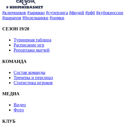
#ключников
#заряжко
#суперлига
#фидий
#рфб
#кубокроссии
#шарапов
#болельщики
#химки
СЕЗОН 19/20
Турнирная таблица
Расписание игр
Репортажи матчей
КОМАНДА
Состав команды
Тренеры и персонал
Статистика игроков
МЕДИА
Видео
Фото
КЛУБ