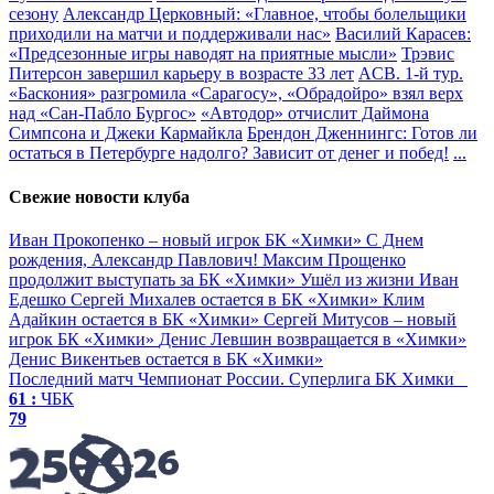
сезону
Александр Церковный: «Главное, чтобы болельщики
приходили на матчи и поддерживали нас»
Василий Карасев:
«Предсезонные игры наводят на приятные мысли»
Трэвис
Питерсон завершил карьеру в возрасте 33 лет
ACB. 1-й тур.
«Баскония» разгромила «Сарагосу», «Обрадойро» взял верх
над «Сан-Пабло Бургос»
«Автодор» отчислит Даймона
Симпсона и Джеки Кармайкла
Брендон Дженнингс: Готов ли
остаться в Петербурге надолго? Зависит от денег и побед!
...
Свежие новости клуба
Иван Прокопенко – новый игрок БК «Химки»
С Днем
рождения, Александр Павлович!
Максим Прощенко
продолжит выступать за БК «Химки»
Ушёл из жизни Иван
Едешко
Сергей Михалев остается в БК «Химки»
Клим
Адайкин остается в БК «Химки»
Сергей Митусов – новый
игрок БК «Химки»
Денис Левшин возвращается в «Химки»
Денис Викентьев остается в БК «Химки»
Последний матч
Чемпионат России. Суперлига
БК Химки
61 :
ЧБК
79