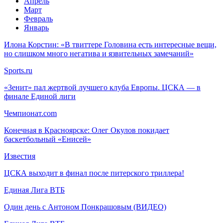
Апрель
Март
Февраль
Январь
Илона Корстин: «В твиттере Головина есть интересные вещи,
но слишком много негатива и язвительных замечаний»
Sports.ru
«Зенит» пал жертвой лучшего клуба Европы. ЦСКА — в
финале Единой лиги
Чемпионат.com
Конечная в Красноярске: Олег Окулов покидает
баскетбольный «Енисей»
Известия
ЦСКА выходит в финал после питерского триллера!
Единая Лига ВТБ
Один день с Антоном Понкрашовым (ВИДЕО)