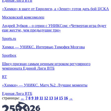
Единая Лига ВТБ
«Химки» в шаге от Евролиги, а «Зенит» готов дать бой ЦСКА
Московский комсомолец
Андрей Зубков – о серии с УНИКСом: «Четвертая игра будет
еще жестче, чем предыдущие три»
Sports.ru
Химки — УНИКС. Интервью Тимофея Мозгова
Sportbox
Швед признан самым ценным игроком регулярного
чемпионата Единой Лиги ВТБ
RT
«Химки» — УНИКС. Матч №2. Лучшие моменты
Единая Лига ВТБ
страницы:
7
8
9
10
11
12
13
14
15
16
←
→