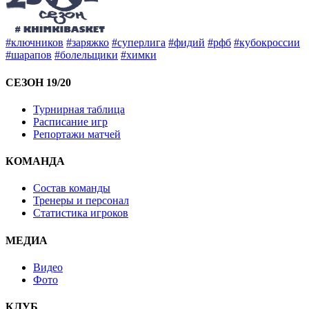
#ключников
#заряжко
#суперлига
#фидий
#рфб
#кубокроссии
#шарапов
#болельщики
#химки
СЕЗОН 19/20
Турнирная таблица
Расписание игр
Репортажи матчей
КОМАНДА
Состав команды
Тренеры и персонал
Статистика игроков
МЕДИА
Видео
Фото
КЛУБ