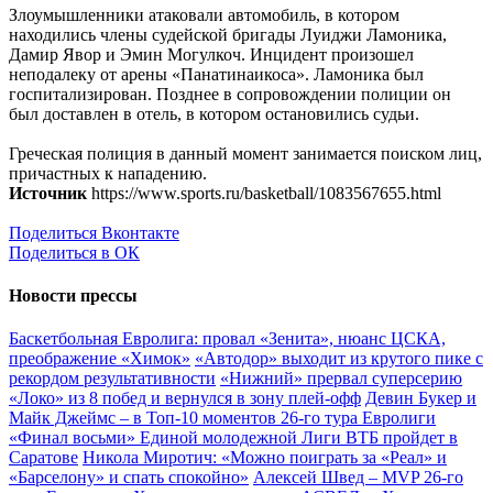
Злоумышленники атаковали автомобиль, в котором
находились члены судейской бригады Луиджи Ламоника,
Дамир Явор и Эмин Могулкоч. Инцидент произошел
неподалеку от арены «Панатинаикоса». Ламоника был
госпитализирован. Позднее в сопровождении полиции он
был доставлен в отель, в котором остановились судьи.
Греческая полиция в данный момент занимается поиском лиц,
причастных к нападению.
Источник
https://www.sports.ru/basketball/1083567655.html
Поделиться Вконтакте
Поделиться в ОК
Новости прессы
Баскетбольная Евролига: провал «Зенита», нюанс ЦСКА,
преображение «Химок»
«Автодор» выходит из крутого пике с
рекордом результативности
«Нижний» прервал суперсерию
«Локо» из 8 побед и вернулся в зону плей-офф
Девин Букер и
Майк Джеймс – в Топ-10 моментов 26-го тура Евролиги
«Финал восьми» Единой молодежной Лиги ВТБ пройдет в
Саратове
Никола Миротич: «Можно поиграть за «Реал» и
«Барселону» и спать спокойно»
Алексей Швед – MVP 26-го