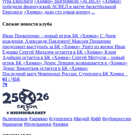
тура Евролиги
«Химки» разгромили «АСВЕЛ»
«Химки»
победили французский АСВЕЛ в матче баскетбольной
Евролиги
«Химки» дали сто очков вперед
...
Свежие новости клуба
Иван Прокопенко – новый игрок БК «Химки»
С Днем
рождения, Александр Павлович!
Максим Прощенко
продолжит выступать за БК «Химки»
Ушёл из жизни Иван
Едешко
Сергей Михалев остается в БК «Химки»
Клим
Адайкин остается в БК «Химки»
Сергей Митусов – новый
игрок БК «Химки»
Денис Левшин возвращается в «Химки»
Денис Викентьев остается в БК «Химки»
Последний матч
Чемпионат России. Суперлига
БК Химки
61 :
ЧБК
79
#ключников
#заряжко
#суперлига
#фидий
#рфб
#кубокроссии
#шарапов
#болельщики
#химки