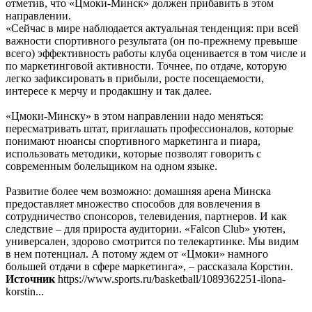
отметив, что «Цмоки-Минск» должен прибавить в этом
направлении.
«Сейчас в мире наблюдается актуальная тенденция: при всей
важности спортивного результата (он по-прежнему превыше
всего) эффективность работы клуба оценивается в том числе и
по маркетинговой активности. Точнее, по отдаче, которую
легко зафиксировать в прибыли, росте посещаемости,
интересе к мерчу и продакшну и так далее.
«Цмоки-Минску» в этом направлении надо меняться:
пересматривать штат, приглашать профессионалов, которые
понимают нюансы спортивного маркетинга и пиара,
использовать методики, которые позволят говорить с
современным болельщиком на одном языке.
Развитие более чем возможно: домашняя арена Минска
предоставляет множество способов для вовлечения в
сотрудничество спонсоров, телевидения, партнеров. И как
следствие – для прироста аудитории. «Falcon Club» уютен,
универсален, здорово смотрится по телекартинке. Мы видим
в нем потенциал. А потому ждем от «Цмоки» намного
большей отдачи в сфере маркетинга», – рассказала Корстин.
Источник
https://www.sports.ru/basketball/1089362251-ilona-
korstin...