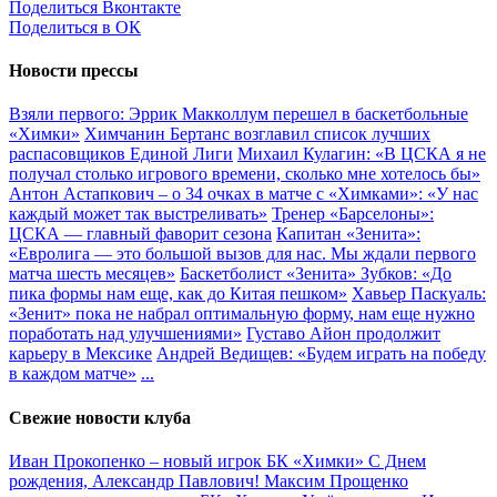
Поделиться Вконтакте
Поделиться в ОК
Новости прессы
Взяли первого: Эррик Макколлум перешел в баскетбольные
«Химки»
Химчанин Бертанс возглавил список лучших
распасовщиков Единой Лиги
Михаил Кулагин: «В ЦСКА я не
получал столько игрового времени, сколько мне хотелось бы»
Антон Астапкович – о 34 очках в матче с «Химками»: «У нас
каждый может так выстреливать»
Тренер «Барселоны»:
ЦСКА — главный фаворит сезона
Капитан «Зенита»:
«Евролига — это большой вызов для нас. Мы ждали первого
матча шесть месяцев»
Баскетболист «Зенита» Зубков: «До
пика формы нам еще, как до Китая пешком»
Хавьер Паскуаль:
«Зенит» пока не набрал оптимальную форму, нам еще нужно
поработать над улучшениями»
Густаво Айон продолжит
карьеру в Мексике
Андрей Ведищев: «Будем играть на победу
в каждом матче»
...
Свежие новости клуба
Иван Прокопенко – новый игрок БК «Химки»
С Днем
рождения, Александр Павлович!
Максим Прощенко