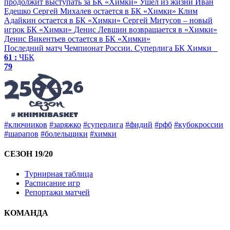
продолжит выступать за БК «Химки»
Ушёл из жизни Иван
Едешко
Сергей Михалев остается в БК «Химки»
Клим
Адайкин остается в БК «Химки»
Сергей Митусов – новый
игрок БК «Химки»
Денис Левшин возвращается в «Химки»
Денис Викентьев остается в БК «Химки»
Последний матч
Чемпионат России. Суперлига
БК Химки
61 :
ЧБК
79
#ключников
#заряжко
#суперлига
#фидий
#рфб
#кубокроссии
#шарапов
#болельщики
#химки
СЕЗОН 19/20
Турнирная таблица
Расписание игр
Репортажи матчей
КОМАНДА