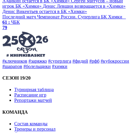
Адайкин остается в БК «Химки»
Сергей Митусов – новый
игрок БК «Химки»
Денис Левшин возвращается в «Химки»
Денис Викентьев остается в БК «Химки»
Последний матч
Чемпионат России. Суперлига
БК Химки
61 :
ЧБК
79
#ключников
#заряжко
#суперлига
#фидий
#рфб
#кубокроссии
#шарапов
#болельщики
#химки
СЕЗОН 19/20
Турнирная таблица
Расписание игр
Репортажи матчей
КОМАНДА
Состав команды
Тренеры и персонал