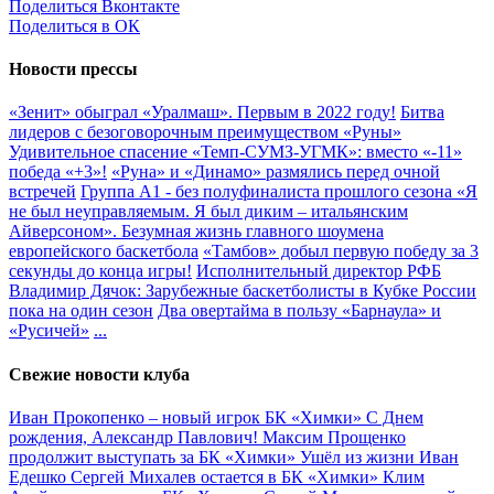
Поделиться Вконтакте
Поделиться в ОК
Новости прессы
«Зенит» обыграл «Уралмаш». Первым в 2022 году!
Битва
лидеров с безоговорочным преимуществом «Руны»
Удивительное спасение «Темп-СУМЗ-УГМК»: вместо «-11»
победа «+3»!
«Руна» и «Динамо» размялись перед очной
встречей
Группа А1 - без полуфиналиста прошлого сезона
«Я
не был неуправляемым. Я был диким – итальянским
Айверсоном». Безумная жизнь главного шоумена
европейского баскетбола
«Тамбов» добыл первую победу за 3
секунды до конца игры!
Исполнительный директор РФБ
Владимир Дячок: Зарубежные баскетболисты в Кубке России
пока на один сезон
Два овертайма в пользу «Барнаула» и
«Русичей»
...
Свежие новости клуба
Иван Прокопенко – новый игрок БК «Химки»
С Днем
рождения, Александр Павлович!
Максим Прощенко
продолжит выступать за БК «Химки»
Ушёл из жизни Иван
Едешко
Сергей Михалев остается в БК «Химки»
Клим