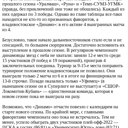
прошлого сезона «Уралмаш», «Руна» и «Темп-СУМЗ-УГМК»
(правда, без приключений они тоже не обошлись). Каждый из
них одержал по 3 победы. Однако во главе таблицы все-таки
находится не кто-то из признанных фаворитов, а
владивостокское «Динамо»: в его активе 4 выигранных матча
из 4.
Безусловно, такое начало дальневосточников стало если и не
сенсацией, то большим сюрпризом. Достаточно вспомнить их
выступление в прошлом сезоне. В регулярном чемпионате
динамовцы звезд с неба не хватали: заняли 12-е место среди
15 участников (9 побед и 19 поражений), проиграв 4
заключительных поединка. Турнир за 9-15-е места поправить
турнирное положение владивостокцам не позволил. Они
выиграли только 2 матча из 6 и в итоге на финишировали на
13-й строчке. Позади оказались только «Уфимец» (в
нынешнем сезоне он в Суперлиге не выступает) и «СШОР-
Локомотив-Кубань» — единственная команда, которая в
новом сезоне пока не выиграла ни разу.
Возможно, что «Динамо» отчасти повезло с календарем на
старте нового сезона. По крайней мере, с главными
фаворитами чемпионата оно пока не встречалось. Тем не
менее, успело обыграть двух участников плей-офф-2022 —
ЦСКА в гостях (86:81) и «Университет-Югру» дома (83:71).