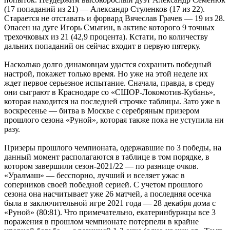
(17 попаданий из 21) — Александр Стуленков (17 из 22).
Старается не отставать и форвард Вячеслав Грачев — 19 из 28.
Опасен на дуге Игорь Смыгин, в активе которого 9 точных
трехочковых из 21 (42,9 процента). Кстати, по количеству
дальних попаданий он сейчас входит в первую пятерку.
Насколько долго динамовцам удастся сохранить победный
настрой, покажет только время. Но уже на этой неделе их
ждет первое серьезное испытание. Сначала, правда, в среду
они сыграют в Краснодаре со «СШОР-Локомотив-Кубань»,
которая находится на последней строчке таблицы. Зато уже в
воскресенье — битва в Москве с серебряным призером
прошлого сезона «Руной», которая также пока не уступила ни
разу.
Призеры прошлого чемпионата, одержавшие по 3 победы, на
данный момент располагаются в таблице в том порядке, в
котором завершили сезон-2021/22 — по разнице очков.
«Уралмаш» — бесспорно, лучший и вселяет ужас в
соперников своей победной серией. С учетом прошлого
сезона она насчитывает уже 26 матчей, а последняя осечка
была в заключительной игре 2021 года — 28 декабря дома с
«Руной» (80:81). Что примечательно, екатеринбуржцы все 3
поражения в прошлом чемпионате потерпели в крайне