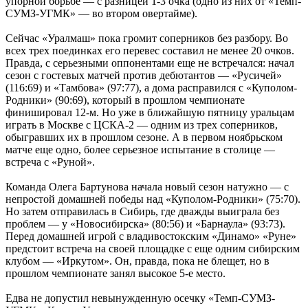
упорной борьбе — с разницей 1-3 очка (одно из них от «Темп-
СУМЗ-УГМК» — во втором овертайме).
Сейчас «Уралмаш» пока громит соперников без разбору. Во
всех трех поединках его перевес составил не менее 20 очков.
Правда, с серьезными оппонентами еще не встречался: начал
сезон с гостевых матчей против дебютантов — «Русичей»
(116:69) и «Тамбова» (97:77), а дома расправился с «Куполом-
Родники» (90:69), который в прошлом чемпионате
финишировал 12-м. Но уже в ближайшую пятницу уральцам
играть в Москве с ЦСКА-2 — одним из трех соперников,
обыгравших их в прошлом сезоне. А в первом ноябрьском
матче еще одно, более серьезное испытание в столице —
встреча с «Руной».
Команда Олега Бартунова начала новый сезон натужно — с
непростой домашней победы над «Куполом-Родники» (75:70).
Но затем отправилась в Сибирь, где дважды выиграла без
проблем — у «Новосибирска» (80:56) и «Барнаула» (93:73).
Перед домашней игрой с владивостокским «Динамо» «Руне»
предстоит встреча на своей площадке с еще одним сибирским
клубом — «Иркутом». Он, правда, пока не блещет, но в
прошлом чемпионате занял высокое 5-е место.
Едва не допустил невынужденную осечку «Темп-СУМЗ-