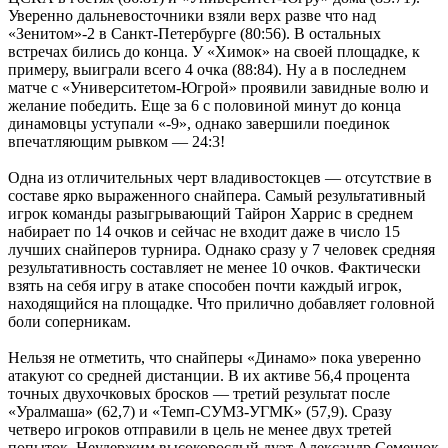
Уверенно дальневосточники взяли верх разве что над
«Зенитом»-2 в Санкт-Петербурге (80:56). В остальных
встречах бились до конца. У «Химок» на своей площадке, к
примеру, выиграли всего 4 очка (88:84). Ну а в последнем
матче с «Университетом-Югрой» проявили завидные волю и
желание победить. Еще за 6 с половиной минут до конца
динамовцы уступали «-9», однако завершили поединок
впечатляющим рывком — 24:3!
Одна из отличительных черт владивостокцев — отсутствие в
составе ярко выраженного снайпера. Самый результативный
игрок команды разыгрывающий Тайрон Харрис в среднем
набирает по 14 очков и сейчас не входит даже в число 15
лучших снайперов турнира. Однако сразу у 7 человек средняя
результативность составляет не менее 10 очков. Фактически
взять на себя игру в атаке способен почти каждый игрок,
находящийся на площадке. Что прилично добавляет головной
боли соперникам.
Нельзя не отметить, что снайперы «Динамо» пока уверенно
атакуют со средней дистанции. В их активе 56,4 процента
точных двухочковых бросков — третий результат после
«Уралмаша» (62,7) и «Темп-СУМЗ-УГМК» (57,9). Сразу
четверо игроков отправили в цель не менее двух третей
попыток. Неудержим высокорослый дуэт Александр Семенюк