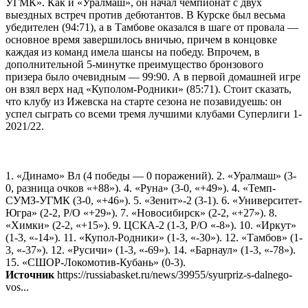
УГМК». Как и «Уралмаш», он начал чемпионат с двух
выездных встреч против дебютантов. В Курске был весьма
убедителен (94:71), а в Тамбове оказался в шаге от провала —
основное время завершилось вничью, причем в концовке
каждая из команд имела шансы на победу. Впрочем, в
дополнительной 5-минутке преимущество бронзового
призера было очевидным — 99:90. А в первой домашней игре
он взял верх над «Куполом-Родники» (85:71). Стоит сказать,
что клубу из Ижевска на старте сезона не позавидуешь: он
успел сыграть со всеми тремя лучшими клубами Суперлиги 1-
2021/22.
1. «Динамо» Вл (4 победы — 0 поражений). 2. «Уралмаш» (3-
0, разница очков «+88»). 4. «Руна» (3-0, «+49»). 4. «Темп-
СУМЗ-УГМК (3-0, «+46»). 5. «Зенит»-2 (3-1). 6. «Университет-
Югра» (2-2, Р/О «+29»). 7. «Новосибирск» (2-2, «+27»). 8.
«Химки» (2-2, «+15»). 9. ЦСКА-2 (1-3, Р/О «-8»). 10. «Иркут»
(1-3, «-14»). 11. «Купол-Родники» (1-3, «-30»). 12. «Тамбов» (1-
3, «-37»). 12. «Русичи» (1-3, «-69»). 14. «Барнаул» (1-3, «-78»).
15. «СШОР-Локомотив-Кубань» (0-3).
Источник
https://russiabasket.ru/news/39955/syurpriz-s-dalnego-
vos...