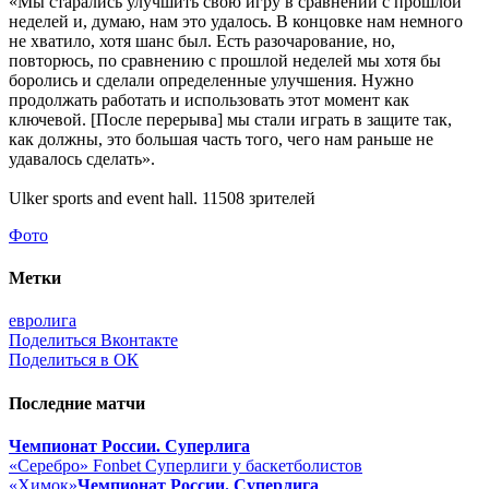
«Мы старались улучшить свою игру в сравнении с прошлой
неделей и, думаю, нам это удалось. В концовке нам немного
не хватило, хотя шанс был. Есть разочарование, но,
повторюсь, по сравнению с прошлой неделей мы хотя бы
боролись и сделали определенные улучшения. Нужно
продолжать работать и использовать этот момент как
ключевой. [После перерыва] мы стали играть в защите так,
как должны, это большая часть того, чего нам раньше не
удавалось сделать».
Ulker sports and event hall. 11508 зрителей
Фото
Метки
евролига
Поделиться Вконтакте
Поделиться в ОК
Последние матчи
Чемпионат России. Суперлига
«Серебро» Fonbet Суперлиги у баскетболистов
«Химок»
Чемпионат России. Суперлига