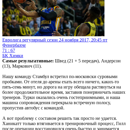
Евролига регулярный сезон
24 ноября 2017, 20:45 пт
Фенербахче
71 : 67
БК Химки
Самые результативные:
Швед (21 + 5 передач), Андерсон
(13), Маркович (11).
Нашу команду Стамбул встретил по-московски суровыми
пробками. От отеля до арены ехать всего ничего, каких-то
пять-семь минут, но дорога на игру обещала растянуться на
более продолжительное время, заставив понервничать наших
тренеров. Турки оказались очень гостеприимными, и наша
машина сопровождения перекрыла встречную полосу,
пропустив автобус с командой.
А вот проблему с составом решить так просто не удается.
Ханикатт только втягивается в тренировочный процесс, Гилл
после операции восстановился очень быстро и занимается