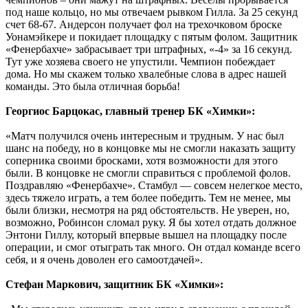
под наше кольцо, но мы отвечаем рывком Гилла. За 25 секунд
счет 68-67. Андерсон получает фол на трехочковом броске
Уонамэйкере и покидает площадку с пятым фолом. Защитник
«Фенербахче» забрасывает три штрафных, «-4» за 16 секунд.
Тут уже хозяева своего не упустили. Чемпион побеждает
дома. Но мы скажем только хвалебные слова в адрес нашей
команды. Это была отличная борьба!
Георгиос Барцокас, главный тренер БК «Химки»:
«Матч получился очень интересным и трудным. У нас был
шанс на победу, но в концовке мы не смогли наказать защиту
соперника своими бросками, хотя возможности для этого
были. В концовке не смогли справиться с проблемой фолов.
Поздравляю «Фенербахче». Стамбул — совсем нелегкое место,
здесь тяжело играть, а тем более победить. Тем не менее, мы
были близки, несмотря на ряд обстоятельств. Не уверен, но,
возможно, Робинсон сломал руку. Я бы хотел отдать должное
Энтони Гиллу, который впервые вышел на площадку после
операции, и смог отыграть так много. Он отдал команде всего
себя, и я очень доволен его самоотдачей».
Стефан Маркович, защитник БК «Химки»: