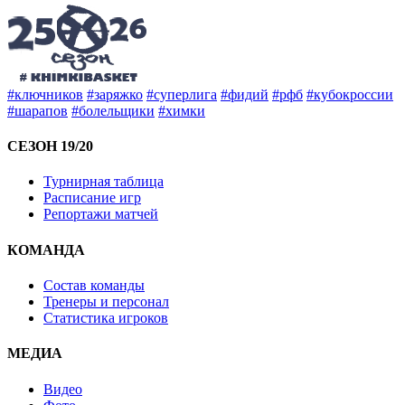
#ключников
#заряжко
#суперлига
#фидий
#рфб
#кубокроссии
#шарапов
#болельщики
#химки
СЕЗОН 19/20
Турнирная таблица
Расписание игр
Репортажи матчей
КОМАНДА
Состав команды
Тренеры и персонал
Статистика игроков
МЕДИА
Видео