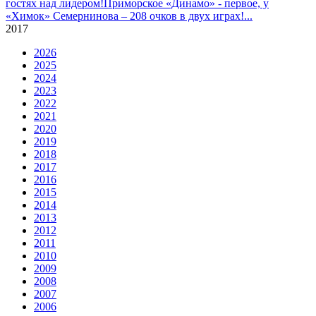
гостях над лидером!
Приморское «Динамо» - первое, у
«Химок» Семернинова – 208 очков в двух играх!
...
2017
2026
2025
2024
2023
2022
2021
2020
2019
2018
2017
2016
2015
2014
2013
2012
2011
2010
2009
2008
2007
2006