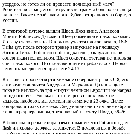
усердно, но готов ли он провести полноценный матч?
Робинсон возвращается в игру после травмы большого пальца
на ноге. Также не забываем, что Зубков отправился в сборную
России.
В стартовой пятерке вышли Швед, Дженкинс, Андерсон,
Моня и Робинсон. Датоме и Швед обменялись трехочковыми.
И сразу стало сложно. Вновь получается плохое начало, 16-6.
Тайм-аут, после которого тренер выпускает на площадку
Энтони Гилла. Робинсон набрал два очка, закружив головы
соперникам под кольцом. Швед сократил отставание, вновь за
счет трехочкового. Но стабильности не прибавилось. Первая
четверть завершается при счете 24-15.
В начале второй четверти химчане совершают рывок 0-8, его
авторами становятся Андерсон и Маркович. Да и в защите
пока все неплохо, за три минуты чемпион Евролиги не набрал
ни одного очка. Удержать нити игры в своих руках не
удалось, наоборот, мы замерли на отметке в 23 очка. Далее
солировали только хозяева. Следующие очки химчане набрали
лишь перед перерывом, трехочковый на счету Шведа, 38-26.
В большом перерыве обращаем внимание, что Робинсон дает
flash интервью, держась за запястье. В начале игры в борьбе
Ти Роб влетел в стойку и тогда же повредил руку, но при этом