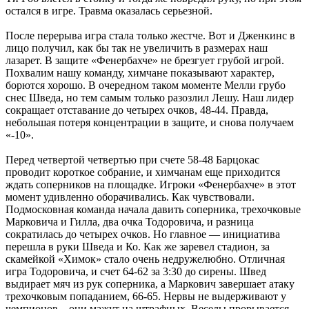
остался в игре. Травма оказалась серьезной.
После перерыва игра стала только жестче. Вот и Дженкинс в
лицо получил, как бы так не увеличить в размерах наш
лазарет. В защите «Фенербахче» не брезгует грубой игрой.
Похвалим нашу команду, химчане показывают характер,
борются хорошо. В очередном таком моменте Мелли грубо
снес Шведа, но тем самым только разозлил Лешу. Наш лидер
сокращает отставание до четырех очков, 48-44. Правда,
небольшая потеря концентрации в защите, и снова получаем
«-10».
Перед четвертой четвертью при счете 58-48 Барцокас
проводит короткое собрание, и химчанам еще приходится
ждать соперников на площадке. Игроки «Фенербахче» в этот
момент удивленно оборачивались. Как чувствовали.
Подмосковная команда начала давить соперника, трехочковые
Марковича и Гилла, два очка Тодоровича, и разница
сократилась до четырех очков. Но главное — инициатива
перешла в руки Шведа и Ко. Как же заревел стадион, за
скамейкой «Химок» стало очень недружелюбно. Отличная
игра Тодоровича, и счет 64-62 за 3:30 до сирены. Швед
выдирает мяч из рук соперника, а Маркович завершает атаку
трехочковым попаданием, 66-65. Нервы не выдерживают у
чемпионов – они мажут на штрафных. Веселы прорывается