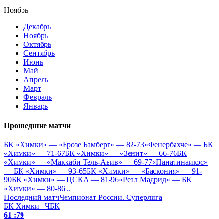
Ноябрь
Декабрь
Ноябрь
Октябрь
Сентябрь
Июнь
Май
Апрель
Март
Февраль
Январь
Прошедшие матчи
БК «Химки» — «Брозе Бамберг» — 82-73
«Фенербахче» — БК
«Химки» — 71-67
БК «Химки» — «Зенит» — 66-76
БК
«Химки» — «Маккаби Тель-Авив» — 69-77
«Панатинаикос»
— БК «Химки» — 93-65
БК «Химки» — «Баскония» — 91-
90
БК «Химки» — ЦСКА — 81-96
«Реал Мадрид» — БК
«Химки» — 80-86
...
Последний матч
Чемпионат России. Суперлига
БК Химки
ЧБК
61 :
79