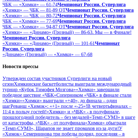
ЧБК — «Химки» — 61-74
Чемпионат России. Суперлига
«Химки» — ЧБК — 81-89 ОТ
Чемпионат России. Суперлига
«Химки» — ЧБК — 80-72
Чемпионат России. Суперлига
ЧБК — «Химки» — 77-69
Чемпионат России. Суперлига
ЧБК — «Химки» — 94-87 ОТ
Чемпионат России. Суперлига
«Химки» — «Динамо» (Грозный) — 86-63. Мы — в Финале!
Чемпионат России. Суперлига
«Химки» — «Динамо» (Грозный) — 101-61
Чемпионат
России. Суперлига
«Динамо» (Грозный) — «Химки» — 67-68
Новости прессы
Утвержден состав участников Cуперлиги на новый
сезон
Химкинские баскетболисты выиграли международный
турнир «Кубок Тимофея Мозгова»
«Химки» завершили
победное шествие «ЧБК»
Соперником «ЧБК» в финале стали
«Химки»
«Химки» выиграли «+40», до финала – один
шаг
Реванш «Химок»: «+1» после «-25»!
В четвертьфиналах –
11:4 в пользу гостей!
«Химки» и «ЧБК» - в полуфинале,
прошлогодний победитель – без медалей
«Темп-СУМЗ» в шаге
от катастрофы, «ЧБК» - от полуфинала
«Химки» обыграли
«Темп-СУМЗ», Шарапов не знает промахов из-за дуги!
У
«Химок» Семернинова три победы подряд, последняя – в