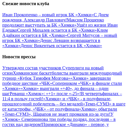
Свежие новости клуба
Иван Прокопенко – новый игрок БК «Химки»
С Днем
рождения, Александр Павлович!
Максим Прощенко
продолжит выступать за БК «Химки»
Ушёл из жизни Иван
Едешко
Сергей Михалев остается в БК «Химки»
Клим
Адайкин остается в БК «Химки»
Сергей Митусов – новый
игрок БК «Химки»
Денис Левшин возвращается в
«Химки»
Денис Викентьев остается в БК «Химки»
Новости прессы
Утвержден состав участников Cуперлиги на новый
сезон
Химкинские баскетболисты выиграли международный
турнир «Кубок Тимофея Мозгова»
«Химки» завершили
победное шествие «ЧБК»
Соперником «ЧБК» в финале стали
«Химки»
«Химки» выиграли «+40», до финала – один
шаг
Реванш «Химок»: «+1» после «-25»!
В четвертьфиналах –
11:4 в пользу гостей!
«Химки» и «ЧБК» - в полуфинале,
прошлогодний победитель – без медалей
«Темп-СУМЗ» в шаге
от катастрофы, «ЧБК» - от полуфинала
«Химки» обыграли
«Темп-СУМЗ», Шарапов не знает промахов из-за дуги!
У
«Химок» Семернинова три победы подряд, последняя – в
гостях над лидером!
Приморское «Динамо» - первое, у