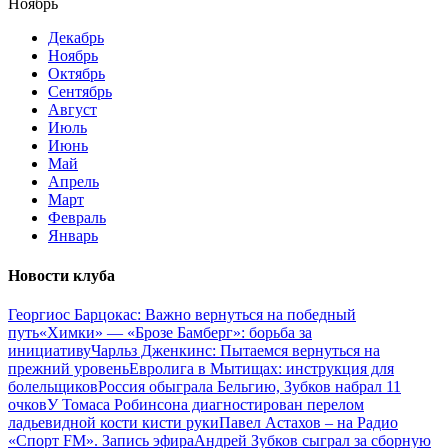
Ноябрь
Декабрь
Ноябрь
Октябрь
Сентябрь
Август
Июль
Июнь
Май
Апрель
Март
Февраль
Январь
Новости клуба
Георгиос Барцокас: Важно вернуться на победный
путь
«Химки» — «Брозе Бамберг»: борьба за
инициативу
Чарльз Дженкинс: Пытаемся вернуться на
прежний уровень
Евролига в Мытищах: инструкция для
болельщиков
Россия обыграла Бельгию, Зубков набрал 11
очков
У Томаса Робинсона диагностирован перелом
ладьевидной кости кисти руки
Павел Астахов – на Радио
«Спорт FM». Запись эфира
Андрей Зубков сыграл за сборную