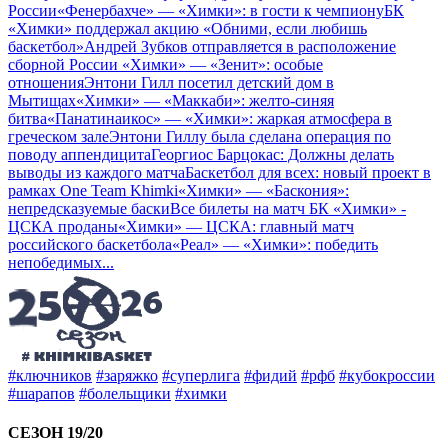
России
«Фенербахче» — «Химки»: в гости к чемпиону
БК
«Химки» поддержал акцию «Обними, если любишь
баскетбол»
Андрей Зубков отправляется в расположение
сборной России
«Химки» — «Зенит»: особые
отношения
Энтони Гилл посетил детский дом в
Мытищах
«Химки» — «Маккаби»: желто-синяя
битва
«Панатинаикос» — «Химки»: жаркая атмосфера в
греческом зале
Энтони Гиллу была сделана операция по
поводу аппендицита
Георгиос Барцокас: Должны делать
выводы из каждого матча
Баскетбол для всех: новый проект в
рамках One Team Khimki
«Химки» — «Баскония»:
непредсказуемые баски
Все билеты на матч БК «Химки» -
ЦСКА проданы
«Химки» — ЦСКА: главный матч
российского баскетбола
«Реал» — «Химки»: победить
непобедимых
...
#ключников
#заряжко
#суперлига
#фидий
#рфб
#кубокроссии
#шарапов
#болельщики
#химки
СЕЗОН 19/20