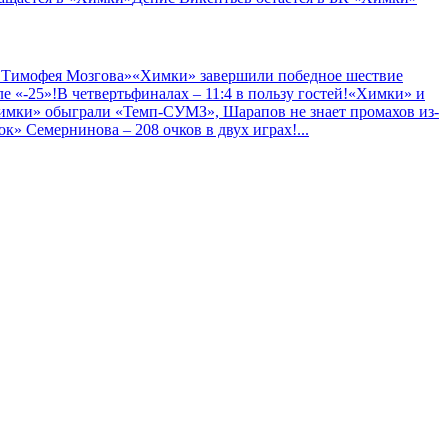
 Тимофея Мозгова»
«Химки» завершили победное шествие
е «-25»!
В четвертьфиналах – 11:4 в пользу гостей!
«Химки» и
имки» обыграли «Темп-СУМЗ», Шарапов не знает промахов из-
к» Семернинова – 208 очков в двух играх!
...