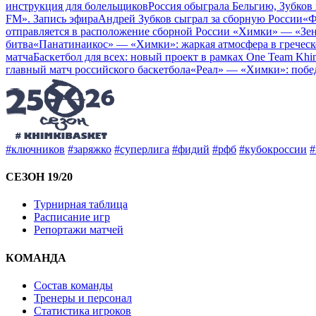
инструкция для болельщиков
Россия обыграла Бельгию, Зубков 
FM». Запись эфира
Андрей Зубков сыграл за сборную России
«Ф
отправляется в расположение сборной России
«Химки» — «Зен
битва
«Панатинаикос» — «Химки»: жаркая атмосфера в греческ
матча
Баскетбол для всех: новый проект в рамках One Team Khi
главный матч российского баскетбола
«Реал» — «Химки»: побе
#ключников
#заряжко
#суперлига
#фидий
#рфб
#кубокроссии
#
СЕЗОН 19/20
Турнирная таблица
Расписание игр
Репортажи матчей
КОМАНДА
Состав команды
Тренеры и персонал
Статистика игроков