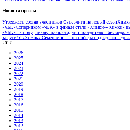
Новости прессы
Утвержден состав участников Cуперлиги на новый сезон
Химки
«ЧБК»
Соперником «ЧБК» в финале стали «Химки»
«Химки» вы
«ЧБК» - в полуфинале, прошлогодний победитель – без медале
за дуги!
У «Химок» Семернинова три победы подряд, последняя 
2017
2026
2025
2024
2023
2022
2021
2020
2019
2018
2017
2016
2015
2014
2013
2012