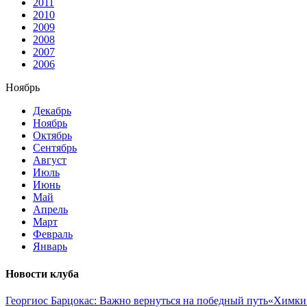
2011
2010
2009
2008
2007
2006
Ноябрь
Декабрь
Ноябрь
Октябрь
Сентябрь
Август
Июль
Июнь
Май
Апрель
Март
Февраль
Январь
Новости клуба
Георгиос Барцокас: Важно вернуться на победный путь
«Химки»