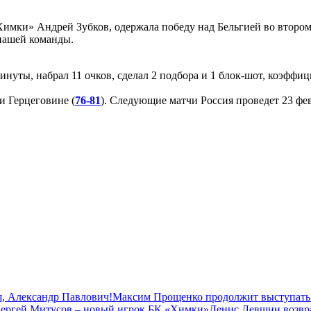
Химки» Андрей Зубков, одержала победу над Бельгией во втором
нашей команды.
инуты, набрал 11 очков, сделал 2 подбора и 1 блок-шот, коэффиц
и Герцеговине (
76-81
). Следующие матчи Россия проведет 23 фев
, Александр Павлович!
Максим Прощенко продолжит выступать
ергей Митусов – новый игрок БК «Химки»
Денис Левшин возвр