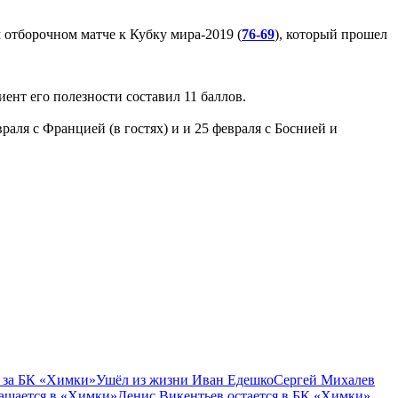
 отборочном матче к Кубку мира-2019 (
76-69
), который прошел
иент его полезности составил 11 баллов.
раля с Францией (в гостях) и и 25 февраля с Боснией и
 за БК «Химки»
Ушёл из жизни Иван Едешко
Сергей Михалев
ащается в «Химки»
Денис Викентьев остается в БК «Химки»