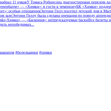
набрал 11 очков
У Томаса Робинсона диагностирован перелом ла
енербахче» — «Химки»: в гости к чемпиону
БК «Химки» поддер
ит»: особые отношения
Энтони Гилл посетил детский дом в Мы
ом зале
Энтони Гиллу была сделана операция по поводу аппенди
mki
«Химки» — «Баскония»: непредсказуемые баски
Все билеты 
дить непобедимых
...
шарапов
#болельщики
#химки