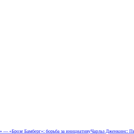
 — «Брозе Бамберг»: борьба за инициативу
Чарльз Дженкинс: П