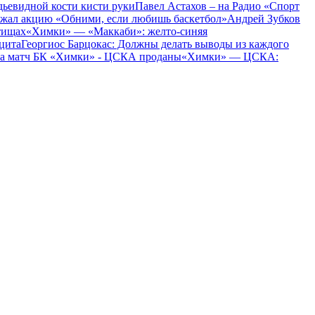
дьевидной кости кисти руки
Павел Астахов – на Радио «Спорт
жал акцию «Обними, если любишь баскетбол»
Андрей Зубков
тищах
«Химки» — «Маккаби»: желто-синяя
цита
Георгиос Барцокас: Должны делать выводы из каждого
на матч БК «Химки» - ЦСКА проданы
«Химки» — ЦСКА: