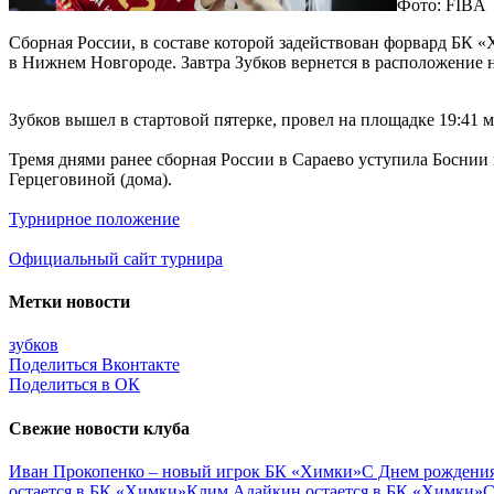
Фото: FIBA
Сборная России, в составе которой задействован форвард БК «
в Нижнем Новгороде. Завтра Зубков вернется в расположение 
Зубков вышел в стартовой пятерке, провел на площадке 19:41 м
Тремя днями ранее сборная России в Сараево уступила Боснии 
Герцеговиной (дома).
Турнирное положение
Официальный сайт турнира
Метки новости
зубков
Поделиться Вконтакте
Поделиться в ОК
Свежие новости клуба
Иван Прокопенко – новый игрок БК «Химки»
С Днем рождения
остается в БК «Химки»
Клим Адайкин остается в БК «Химки»
С