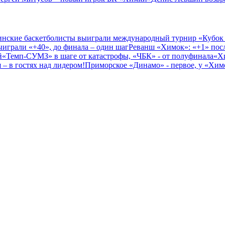
нские баскетболисты выиграли международный турнир «Кубок
играли «+40», до финала – один шаг
Реванш «Химок»: «+1» посл
й
«Темп-СУМЗ» в шаге от катастрофы, «ЧБК» - от полуфинала
«Х
– в гостях над лидером!
Приморское «Динамо» - первое, у «Химо