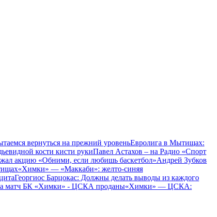
ытаемся вернуться на прежний уровень
Евролига в Мытищах:
дьевидной кости кисти руки
Павел Астахов – на Радио «Спорт
жал акцию «Обними, если любишь баскетбол»
Андрей Зубков
тищах
«Химки» — «Маккаби»: желто-синяя
цита
Георгиос Барцокас: Должны делать выводы из каждого
на матч БК «Химки» - ЦСКА проданы
«Химки» — ЦСКА: