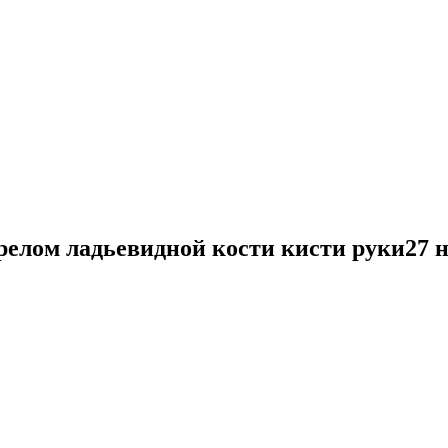
релом ладьевидной кости кисти руки
27 