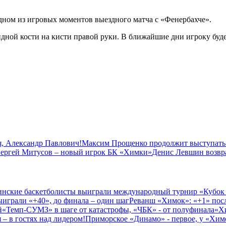
ном из игровых моментов выездного матча с «Фенербахче».
дной кости на кисти правой руки. В ближайшие дни игроку буде
, Александр Павлович!
Максим Прощенко продолжит выступать
ергей Митусов – новый игрок БК «Химки»
Денис Левшин возвр
нские баскетболисты выиграли международный турнир «Кубок
играли «+40», до финала – один шаг
Реванш «Химок»: «+1» посл
й
«Темп-СУМЗ» в шаге от катастрофы, «ЧБК» - от полуфинала
«Х
– в гостях над лидером!
Приморское «Динамо» - первое, у «Химо