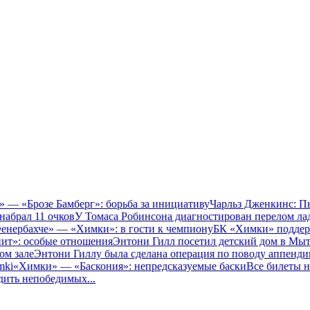
 — «Брозе Бамберг»: борьба за инициативу
Чарльз Дженкинс: П
набрал 11 очков
У Томаса Робинсона диагностирован перелом ла
енербахче» — «Химки»: в гости к чемпиону
БК «Химки» поддер
ит»: особые отношения
Энтони Гилл посетил детский дом в Мы
ом зале
Энтони Гиллу была сделана операция по поводу аппенди
mki
«Химки» — «Баскония»: непредсказуемые баски
Все билеты 
дить непобедимых
...