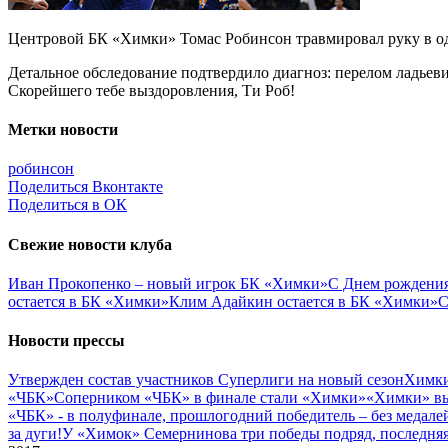
Центровой БК «Химки» Томас Робинсон травмировал руку в од
Детальное обследование подтвердило диагноз: перелом ладьеви
Скорейшего тебе выздоровления, Ти Роб!
Метки новости
робинсон
Поделиться Вконтакте
Поделиться в ОК
Свежие новости клуба
Иван Прокопенко – новый игрок БК «Химки»
С Днем рождения
остается в БК «Химки»
Клим Адайкин остается в БК «Химки»
С
Новости прессы
Утвержден состав участников Cуперлиги на новый сезон
Химки
«ЧБК»
Соперником «ЧБК» в финале стали «Химки»
«Химки» вы
«ЧБК» - в полуфинале, прошлогодний победитель – без медале
за дуги!
У «Химок» Семернинова три победы подряд, последняя 