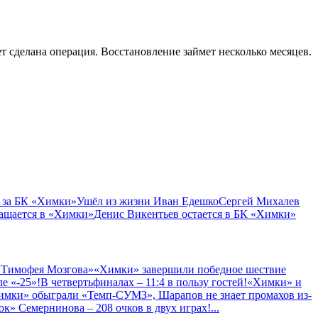
т сделана операция. Восстановление займет несколько месяцев.
 за БК «Химки»
Ушёл из жизни Иван Едешко
Сергей Михалев
ащается в «Химки»
Денис Викентьев остается в БК «Химки»
 Тимофея Мозгова»
«Химки» завершили победное шествие
е «-25»!
В четвертьфиналах – 11:4 в пользу гостей!
«Химки» и
имки» обыграли «Темп-СУМЗ», Шарапов не знает промахов из-
к» Семернинова – 208 очков в двух играх!
...