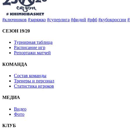
#ключников
#заряжко
#суперлига
#фидий
#рфб
#кубокроссии
#
СЕЗОН 19/20
Турнирная таблица
Расписание игр
Репортажи матчей
КОМАНДА
Состав команды
Тренеры и персонал
Статистика игроков
МЕДИА
Видео
Фото
КЛУБ