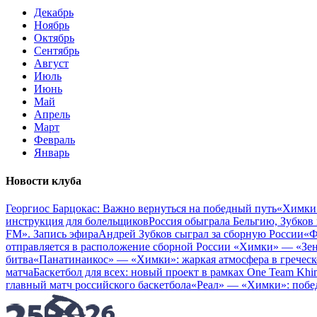
Декабрь
Ноябрь
Октябрь
Сентябрь
Август
Июль
Июнь
Май
Апрель
Март
Февраль
Январь
Новости клуба
Георгиос Барцокас: Важно вернуться на победный путь
«Химки»
инструкция для болельщиков
Россия обыграла Бельгию, Зубков 
FM». Запись эфира
Андрей Зубков сыграл за сборную России
«Ф
отправляется в расположение сборной России
«Химки» — «Зен
битва
«Панатинаикос» — «Химки»: жаркая атмосфера в греческ
матча
Баскетбол для всех: новый проект в рамках One Team Khi
главный матч российского баскетбола
«Реал» — «Химки»: побе