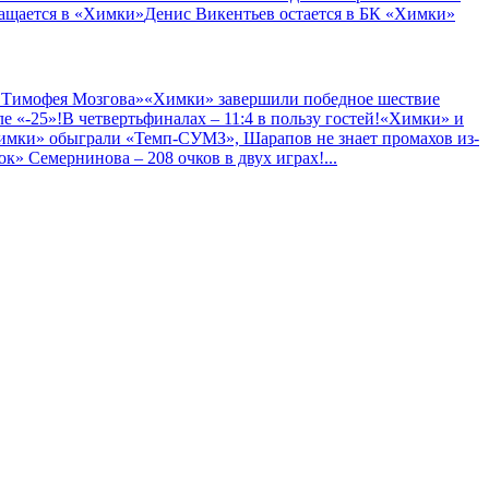
ащается в «Химки»
Денис Викентьев остается в БК «Химки»
 Тимофея Мозгова»
«Химки» завершили победное шествие
е «-25»!
В четвертьфиналах – 11:4 в пользу гостей!
«Химки» и
имки» обыграли «Темп-СУМЗ», Шарапов не знает промахов из-
к» Семернинова – 208 очков в двух играх!
...