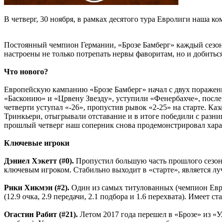
В четверг, 30 ноября, в рамках десятого тура Евролиги наша 
Постоянный чемпион Германии, «Брозе Бамберг» каждый сезон
настроены не только потрепать нервы фаворитам, но и добиться
Что нового?
Европейскую кампанию «Брозе Бамберг» начал с двух поражени
«Басконию» и «Црвену Звезду», уступили «Фенербахче», после
четверти уступал «-26», пропустив рывок «2-25» на старте. К
Тринкьери, отыгрывали отставание и в итоге победили с разни
прошлый четверг наш соперник снова продемонстрировал харак
Ключевые игроки
Дэниел Хэкетт (#0).
Пропустил большую часть прошлого сезона 
ключевым игроком. Стабильно выходит в «старте», является лу
Рики Хикмэн (#2).
Один из самых титулованных (чемпион Евро
(12.9 очка, 2.9 передачи, 2.1 подбора и 1.6 перехвата). Имеет 
Огастин Рабит (#21).
Летом 2017 года перешел в «Брозе» из «У