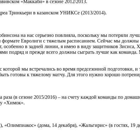
авивском «Маккаби» в сезоне 2012/2013.
реа Тринкьери в казанском УНИКСе (2013/2014).
бинсона на нас серьезно повлияла, поскольку мы потеряли луч
ом формате Евролиги с тяжелым расписанием. Сейчас мы должны 
ыт, особенно в задней линии, я имею в виду защитников Зисиса, 
ями подряд и прежде всего должны сыграть лучше как команда. М
с которой мы встречались во время предсезонной подготовки, и т
ыть готовы к тяжелому матчу. Для этого нужно хорошо потрени
раза (в сезоне 2015/2016) – на счету каждой команды по домашн
зу «Химок».
, «Олимпиакос» (дома, 14 декабря), «Жальгирис» (в гостях, 19 де