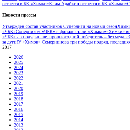
остается в БК «Химки»
Клим Адайкин остается в БК «Химки»
С
Новости прессы
Утвержден состав участников Cуперлиги на новый сезон
Химки
«ЧБК»
Соперником «ЧБК» в финале стали «Химки»
«Химки» вы
«ЧБК» - в полуфинале, прошлогодний победитель – без медале
за дуги!
У «Химок» Семернинова три победы подряд, последняя 
2017
2026
2025
2024
2023
2022
2021
2020
2019
2018
2017
2016
2015
2014
2013