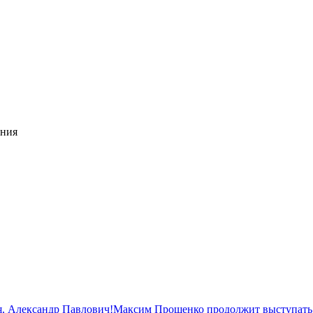
ания
, Александр Павлович!
Максим Прощенко продолжит выступать