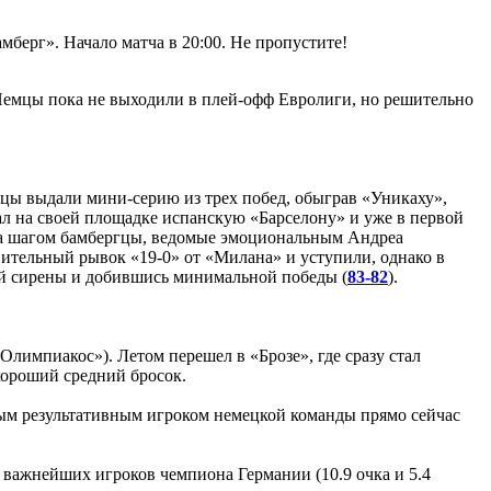
берг». Начало матча в 20:00. Не пропустите!
Немцы пока не выходили в плей-офф Евролиги, но решительно
мцы выдали мини-серию из трех побед, обыграв «Уникаху»,
ал на своей площадке испанскую «Барселону» и уже в первой
г за шагом бамбергцы, ведомые эмоциональным Андреа
вительный рывок «19-0» от «Милана» и уступили, однако в
ой сирены и добившись минимальной победы (
83-82
).
лимпиакос»). Летом перешел в «Брозе», где сразу стал
хороший средний бросок.
мым результативным игроком немецкой команды прямо сейчас
з важнейших игроков чемпиона Германии (10.9 очка и 5.4