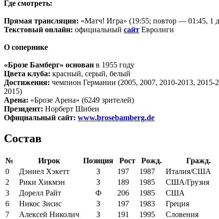
Где смотреть:
Прямая трансляция:
«Матч! Игра» (19:55; повтор — 01:45, 1 д
Текстовый онлайн:
официальный
сайт
Евролиги
О сопернике
«Брозе Бамберг» основан
в 1955 году
Цвета клуба:
красный, серый, белый
Достижения:
чемпион Германии (2005, 2007, 2010-2013, 2015-20
2015)
Арена:
«Брозе Арена» (6249 зрителей)
Президент:
Норберт Шибен
Официальный сайт:
www.brosebamberg.de
Состав
№
Игрок
Позиция
Рост
Рожд.
Гражд.
0
Дэниел Хэкетт
З
197
1987
Италия/США
2
Рики Хикмэн
З
189
1985
США/Грузия
3
Дорелл Райт
Ф
206
1985
США
6
Никос Зисис
З
197
1983
Греция
7
Алексей Николич
З
191
1995
Словения