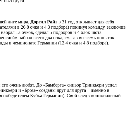
т из-за дуги.
йшей лиге мира,
Дорелл Райт
в 31 год открывает для себя
ателями в 26.8 очка и 4.3 подбора) покинул команду, заключив
набрал 13 очков, сделал 5 подборов и 4 блок-шота.
енсией» набрал всего два очка, смазав все семь попыток.
анды в чемпионате Германии (12.4 очка и 4.8 подбора).
 его очень любят. До «Бамберга» синьор Тринкьери успел
инкьери и «Брозе» созданы друг для друга – именно в
ся победителем Кубка Германии). Свой след эмоциональный