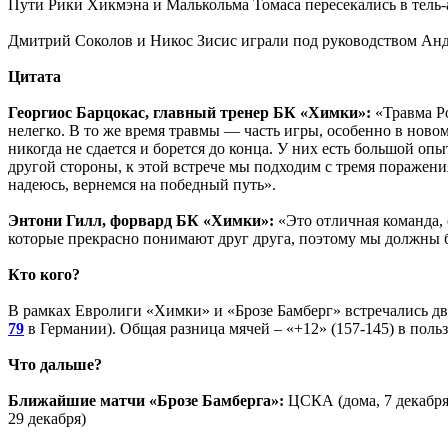
Пути Рики Хикмэна и Малькольма Томаса пересекались в тель-
Дмитрий Соколов и Никос Зисис играли под руководством Анд
Цитата
Георгиос Барцокас, главный тренер БК «Химки»:
«Травма Ро
нелегко. В то же время травмы — часть игры, особенно в нов
никогда не сдается и борется до конца. У них есть большой оп
другой стороны, к этой встрече мы подходим с тремя поражени
надеюсь, вернемся на победный путь».
Энтони Гилл, форвард БК «Химки»:
«Это отличная команда, 
которые прекрасно понимают друг друга, поэтому мы должны б
Кто кого?
В рамках Евролиги «Химки» и «Брозе Бамберг» встречались два 
79
в Германии). Общая разница мячей – «+12» (157-145) в поль
Что дальше?
Ближайшие матчи «Брозе Бамберга»:
ЦСКА (дома, 7 декабря)
29 декабря)