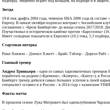
подбора). Уверенно играет под кольцом, на подборе и в защите,
Звезда
19-й пик драфта 2004 года, чемпион НБА 2006 года (в составе
Европу. В начале октября подписал контракт с боснийским клуб
соглашение с «Брозе Бамбергом» до конца сезона 2017/2018. Де
Поучаствовал в историческом камбэке против «Барселоны» (16 о
Имеет солидные показатели в Евролиге (10.2 очка, 5.3 подбора,
Стартовая пятерка
Рики Хикмэн – Дэниел Хэкетт – Брайс Тэйлор – Дорелл Райт 
Главный тренер
Андреа Тринкьери
– один из самых харизматичных тренеров Е
поработать на родине («Кремона», «Казерта», «Канту»), в Рос
Бамберге тренер добился самых больших успехов в своей карь
специалист оставил и в России – в 2014 году с казанским УН
Факты матча
В прошлом сезоне Лука Митрович был одноклубником Чарльза 