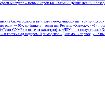
ергей Митусов – новый игрок БК «Химки»
Денис Левшин возвр
нские баскетболисты выиграли международный турнир «Кубок
играли «+40», до финала – один шаг
Реванш «Химок»: «+1» посл
й
«Темп-СУМЗ» в шаге от катастрофы, «ЧБК» - от полуфинала
«Х
– в гостях над лидером!
Приморское «Динамо» - первое, у «Химо