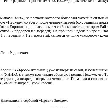
 бьет штрафные с процентом за 90 (90.3%), практически не атакуе
 «Майами Хит»), за плечами которого более 500 матчей в сильне
ом «Игокеа», но всего после четырех матчей (со средними показ
бют в Евролиге пришелся на матч с «Басконией», в котором Райт 
чков, 7 подборов и 5 передач). На прошлой неделе в игре с «Вал
 1.8 передачи и 1.2 перехвата), является лучшим «скорером» ком
– Леон Радошевич
вропы. В «Брозе» итальянец уже четвертый сезон, и болельщики
сии (УНИКС), а также возглавлял сборную Греции. Похоже, что Тр
ере (три года подряд выигрывал чемпионат Германии и становил
ИКСом он выиграл Кубок России.
Дженкинса в сербской «Црвене Звезде».