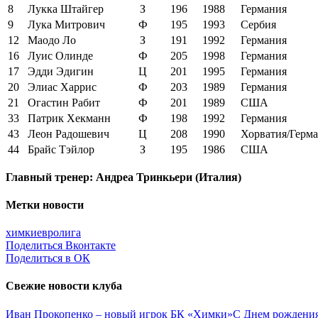
8
Лукка Штайгер
З
196
1988
Германия
9
Лука Митрович
Ф
195
1993
Сербия
12
Маодо Ло
З
191
1992
Германия
16
Луис Олинде
Ф
205
1998
Германия
17
Эдди Эдигин
Ц
201
1995
Германия
20
Элиас Харрис
Ф
203
1989
Германия
21
Огастин Рабит
Ф
201
1989
США
33
Патрик Хекманн
Ф
198
1992
Германия
43
Леон Радошевич
Ц
208
1990
Хорватия/Герм
44
Брайс Тэйлор
З
195
1986
США
Главный тренер: Андреа Тринкьери (Италия)
Метки новости
химки
евролига
Поделиться Вконтакте
Поделиться в ОК
Свежие новости клуба
Иван Прокопенко – новый игрок БК «Химки»
С Днем рождения