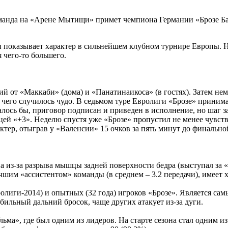
команда на «Арене Мытищи» примет чемпиона Германии «Брозе Бам
 показывает характер в сильнейшем клубном турнире Европы. 
 чего-то большего.
й от «Маккаби» (дома) и «Панатинаикоса» (в гостях). Затем не
 чего случилось чудо. В седьмом туре Евролиги «Брозе» приним
азалось бы, приговор подписан и приведен в исполнение, но ша
цей «+3». Неделю спустя уже «Брозе» пропустил не менее чувст
тер, отыграв у «Валенсии» 15 очков за пять минут до финальн
из-за разрыва мышцы задней поверхности бедра (выступал за «О
чшим «ассистентом» команды (в среднем – 3.2 передачи), имеет 
лиги-2014) и опытных (32 года) игроков «Брозе». Является са
стабильный дальний бросок, чаще других атакует из-за дуги.
льма», где был одним из лидеров. На старте сезона стал одним и