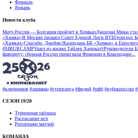
Февраль
Январь
Новости клуба
Матч Россия — Болгария пройдет в Химках
Джордан Мики ста
«Химки»
В Москве прошел Совет Единой Лиги ВТБ
Георгиос Б
«Химках»
Спасибо, Джеймс!
Календарь БК «Химки» в Евролиге
#SIBURCAMP
Ушел из жизни Тайлер Ханикатт
Руководители 
фавориту: сборная России проиграла Франции в Краснодаре
...
#ключников
#заряжко
#суперлига
#фидий
#рфб
#кубокроссии
#
СЕЗОН 19/20
Турнирная таблица
Расписание игр
Репортажи матчей
КОМАНДА