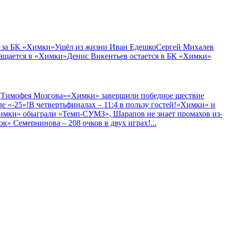
 за БК «Химки»
Ушёл из жизни Иван Едешко
Сергей Михалев
ащается в «Химки»
Денис Викентьев остается в БК «Химки»
 Тимофея Мозгова»
«Химки» завершили победное шествие
е «-25»!
В четвертьфиналах – 11:4 в пользу гостей!
«Химки» и
имки» обыграли «Темп-СУМЗ», Шарапов не знает промахов из-
к» Семернинова – 208 очков в двух играх!
...