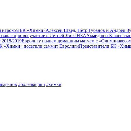
л игроком БК «Химки»
Алексей Швед, Петр Губанов и Андрей З
озикас принял участие в Летней Лиге НБА
Ахмедов и Клюев сыг
 2018/2019
Евролигу начнем домашним матчем с «Олимпиакосо
БК «Химки» посетили саммит Евролиги
Представители БК «Химк
шарапов
#болельщики
#химки