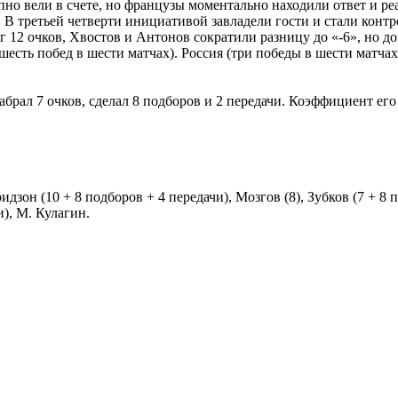
пно вели в счете, но французы моментально находили ответ и р
 В третьей четверти инициативой завладели гости и стали конт
 12 очков, Хвостов и Антонов сократили разницу до «-6», но до
шесть побед в шести матчах). Россия (три победы в шести матчах
брал 7 очков, сделал 8 подборов и 2 передачи. Коэффициент его
дзон (10 + 8 подборов + 4 передачи), Мозгов (8), Зубков (7 + 8 п
и), М. Кулагин.