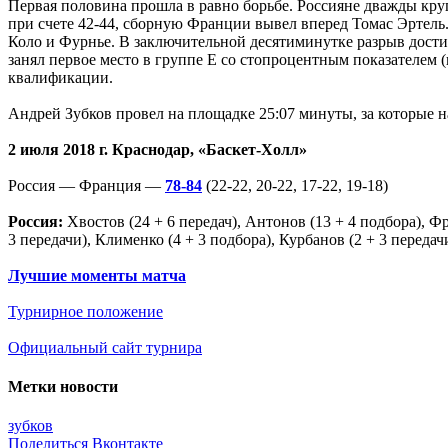
Первая половина прошла в равно борьбе. Россияне дважды кру
при счете 42-44, сборную Франции вывел вперед Томас Эртель.
Коло и Фурнье. В заключительной десятиминутке разрыв достиг
занял первое место в группе E со стопроцентным показателем (
квалификации.
Андрей Зубков провел на площадке 25:07 минуты, за которые на
2 июля 2018 г. Краснодар, «Баскет-Холл»
Россия — Франция —
78-84
(22-22, 20-22, 17-22, 19-18)
Россия:
Хвостов (24 + 6 передач), Антонов (13 + 4 подбора), Фри
3 передачи), Клименко (4 + 3 подбора), Курбанов (2 + 3 передач
Лучшие моменты матча
Турнирное положение
Официальный сайт турнира
Метки новости
зубков
Поделиться Вконтакте