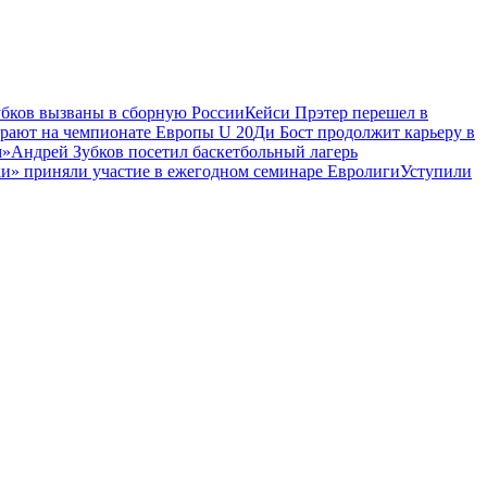
убков вызваны в сборную России
Кейси Прэтер перешел в
рают на чемпионате Европы U 20
Ди Бост продолжит карьеру в
м»
Андрей Зубков посетил баскетбольный лагерь
и» приняли участие в ежегодном семинаре Евролиги
Уступили