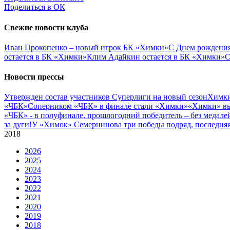
Поделиться в ОК
Свежие новости клуба
Иван Прокопенко – новый игрок БК «Химки»
С Днем рождения
остается в БК «Химки»
Клим Адайкин остается в БК «Химки»
С
Новости прессы
Утвержден состав участников Cуперлиги на новый сезон
Химки
«ЧБК»
Соперником «ЧБК» в финале стали «Химки»
«Химки» вы
«ЧБК» - в полуфинале, прошлогодний победитель – без медале
за дуги!
У «Химок» Семернинова три победы подряд, последняя 
2018
2026
2025
2024
2023
2022
2021
2020
2019
2018