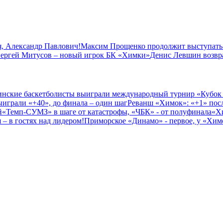
, Александр Павлович!
Максим Прощенко продолжит выступать
ергей Митусов – новый игрок БК «Химки»
Денис Левшин возвр
нские баскетболисты выиграли международный турнир «Кубок
играли «+40», до финала – один шаг
Реванш «Химок»: «+1» посл
й
«Темп-СУМЗ» в шаге от катастрофы, «ЧБК» - от полуфинала
«Х
– в гостях над лидером!
Приморское «Динамо» - первое, у «Химо