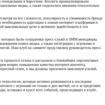
в понедельник в Барселоне. Коллеги проанализировали
социальные медиа, а также поделились мнением относительно
смотря на все сложности, популярность и узнаваемость бренда
нул необходимость адаптации к новым интернет платформам и
ой максимальные цели и активнее задействовать в эти
еди которых были сотрудники пресс-служб и SMM-менеджеры.
ьзованием новых медиа, а также интеграции с игроками и
лигой. Наш клуб на саммите представляла руководитель пресс-
ги прошлого сезона и рассказали о ближайших перспективах
 трем вещам: повышению качества интернет-контента,
тересный сезон, и мы должны приложить максимум усилий,
 технологии, которые активно развиваются в последние
онтакте с игроками не только в дни матчей, но и за пределами
ы, оставаясь в курсе всех событий, происходящих в клубе.