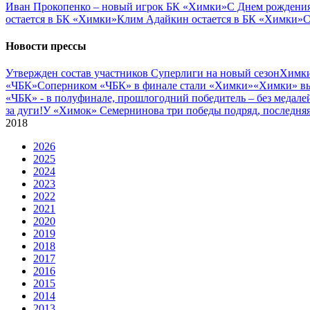
Иван Прокопенко – новый игрок БК «Химки»
С Днем рождения
остается в БК «Химки»
Клим Адайкин остается в БК «Химки»
С
Новости прессы
Утвержден состав участников Cуперлиги на новый сезон
Химки
«ЧБК»
Соперником «ЧБК» в финале стали «Химки»
«Химки» вы
«ЧБК» - в полуфинале, прошлогодний победитель – без медале
за дуги!
У «Химок» Семернинова три победы подряд, последняя 
2018
2026
2025
2024
2023
2022
2021
2020
2019
2018
2017
2016
2015
2014
2013