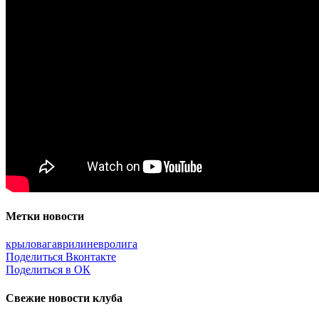
Метки новости
крылова
гаврилин
евролига
Поделиться Вконтакте
Поделиться в ОК
Свежие новости клуба