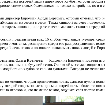
 открылась встречей медиа директоров клубов, которая прошла 
ривлечением новых болельщиков не только на трибуны, но и в 
й директор Евролиги Жорди Бертомеу, который отметил, что, не
наблюдается из сезона в сезон. Также синьор Бертомеу подчерк
внедрять инновации, стратегически мыслить, ставить перед соб
осетили представители всех 16 клубов-участников турнира, ср
имого контента, расширение сферы его распространения с испол
 среди болельщиков и позволяет познакомить новых людей с Евро
 отметила
Ольга Крылова
. — Коллеги из Евролиги подвели ито
лились планами на будущий сезон. Основной месседж сводится к
имодействию клубов со своими фанатами. Впереди не менее ин
сь во мнении, что для привлечения новых фанатов нужны новые
, у которой современные запросы и потребность в более тесном к
нью игроков и, что не менее важно, ощущать себя частью команд