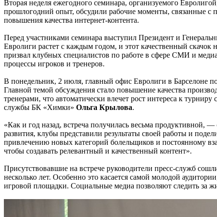
Вторая неделя ежегодного семинара, организуемого Евролигой,
прошлогодний опыт, обсудили рабочие моменты, связанные с п
повышения качества интернет-контента.
Перед участниками семинара выступил Президент и Генеральны
Евролиги растет с каждым годом, и этот качественный скачок 
призвал клубных специалистов по работе в сфере СМИ и медиа 
процессы игроков и тренеров.
В понедельник, 2 июля, главный офис Евролиги в Барселоне п
Главной темой обсуждения стало повышение качества производ
тренерами, что автоматически влечет рост интереса к турниру
службы БК «Химки»
Ольга Крылова
.
«Как и год назад, встреча получилась весьма продуктивной, —
развития, клубы представили результаты своей работы и поде
привлечению новых категорий болельщиков и постоянному вза
чтобы создавать релевантный и качественный контент».
Присутствовавшие на встрече руководители пресс-служб сошли
несколько лет. Особенно это касается самой молодой аудитории
игровой площадки. Социальные медиа позволяют следить за жиз