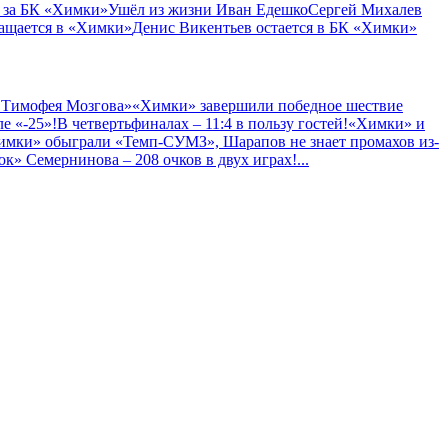
 за БК «Химки»
Ушёл из жизни Иван Едешко
Сергей Михалев
ащается в «Химки»
Денис Викентьев остается в БК «Химки»
 Тимофея Мозгова»
«Химки» завершили победное шествие
е «-25»!
В четвертьфиналах – 11:4 в пользу гостей!
«Химки» и
имки» обыграли «Темп-СУМЗ», Шарапов не знает промахов из-
к» Семернинова – 208 очков в двух играх!
...