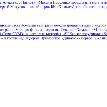
, Александр Павлович!
Максим Прощенко продолжит выступать
ергей Митусов – новый игрок БК «Химки»
Денис Левшин возвр
нские баскетболисты выиграли международный турнир «Кубок
играли «+40», до финала – один шаг
Реванш «Химок»: «+1» посл
й
«Темп-СУМЗ» в шаге от катастрофы, «ЧБК» - от полуфинала
«Х
– в гостях над лидером!
Приморское «Динамо» - первое, у «Химо