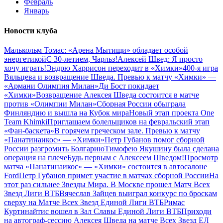
Февраль
Январь
Новости клуба
Малькольм Томас: «Арена Мытищи» обладает особой
энергетикой
С 30-летием, Чарльз!
Алексей Швед: Я просто
хочу играть!
Эндрю Харрисон переходит в «Химки»
400-я игра
Вяльцева и возвращение Шведа. Превью к матчу «Химки» —
«Армани Олимпия Милан»
Ди Бост покидает
«Химки»
Возвращение Алексея Шведа состоится в матче
против «Олимпии Милан»
Сборная России обыграла
Финляндию и вышла на Кубок мира
Новый этап проекта One
Team Khimki
Приглашаем болельщиков на февральский этап
«Фан-баскета»
В горячем греческом зале. Превью к матчу
«Панатинаикос» — «Химки»
Петр Губанов помог сборной
России разгромить Болгарию
Тимофею Якушину была сделана
операция на плече
Будь первым с Алексеем Шведом!
Просмотр
матча «Панатинаикос» — «Химки» состоится в автосалоне
Ford
Петр Губанов примет участие в матчах сборной России
На
этот раз сильнее Звезды Мира. В Москве прошел Матч Всех
Звезд Лиги ВТБ
Вячеслав Зайцев выиграл конкурс по броскам
сверху на Матче Всех Звезд Единой Лиги ВТБ
Римас
Куртинайтис вошел в Зал Славы Единой Лиги ВТБ
Приходи
на автограф-сессию Алексея Шведа на матче Всех Звезд ЕЛ