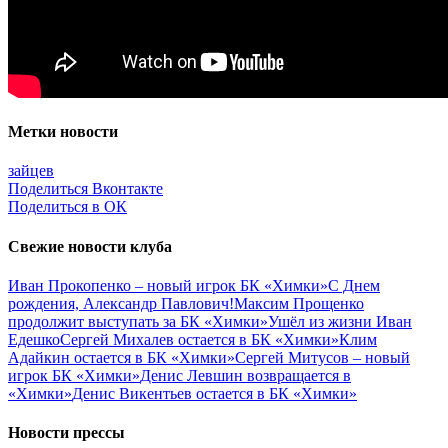
Метки новости
зайцев
Поделиться Вконтакте
Поделиться в ОК
Свежие новости клуба
Иван Прокопенко – новый игрок БК «Химки»
С Днем
рождения, Александр Павлович!
Максим Прощенко
продолжит выступать за БК «Химки»
Ушёл из жизни Иван
Едешко
Сергей Михалев остается в БК «Химки»
Клим
Адайкин остается в БК «Химки»
Сергей Митусов – новый
игрок БК «Химки»
Денис Левшин возвращается в
«Химки»
Денис Викентьев остается в БК «Химки»
Новости прессы