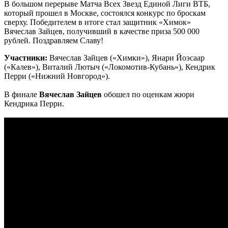
В большом перерыве Матча Всех Звезд Единой Лиги ВТБ,
который прошел в Москве, состоялся конкурс по броскам
сверху. Победителем в итоге стал защитник «Химок»
Вячеслав Зайцев, получивший в качестве приза 500 000
рублей. Поздравляем Славу!
Участники:
Вячеслав Зайцев («Химки»), Янари Йоэсаар
(«Калев»), Виталий Лютыч («Локомотив-Кубань»), Кендрик
Перри («Нижний Новгород»).
В финале
Вячеслав Зайцев
обошел по оценкам жюри
Кендрика Перри.