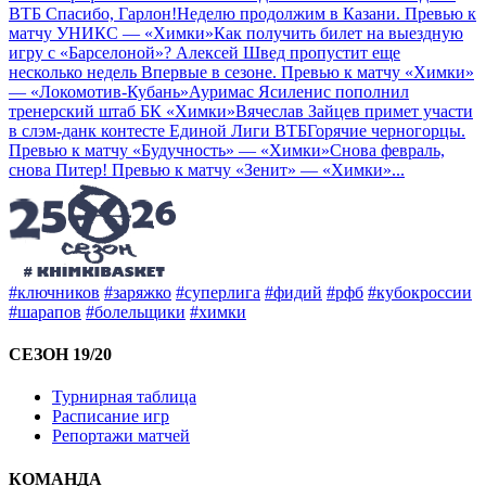
ВТБ
Спасибо, Гарлон!
Неделю продолжим в Казани. Превью к
матчу УНИКС — «Химки»
Как получить билет на выездную
игру с «Барселоной»?
Алексей Швед пропустит еще
несколько недель
Впервые в сезоне. Превью к матчу «Химки»
— «Локомотив-Кубань»
Ауримас Ясиленис пополнил
тренерский штаб БК «Химки»
Вячеслав Зайцев примет участи
в слэм-данк контесте Единой Лиги ВТБ
Горячие черногорцы.
Превью к матчу «Будучность» — «Химки»
Снова февраль,
снова Питер! Превью к матчу «Зенит» — «Химки»
...
#ключников
#заряжко
#суперлига
#фидий
#рфб
#кубокроссии
#шарапов
#болельщики
#химки
СЕЗОН 19/20
Турнирная таблица
Расписание игр
Репортажи матчей
КОМАНДА