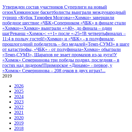
Утвержден состав участников Cуперлиги на новый
сезон
Химкинские баскетболисты выиграли международный
турнир «Кубок Тимофея Мозгова»
«Химки» завершили
победное шествие «ЧБК»
Соперником «ЧБК» в финале стали
«Химки»
«Химки» выиграли «+40», до финала – один
шаг
Реванш «Химок»: «+1» после «-25»!
В четвертьфиналах –
11:4 в пользу гостей!
«Химки» и «ЧБК» - в полуфинале,
прошлогодний победитель – без медалей
«Темп-СУМЗ» в шаге
от катастрофы, «ЧБК» - от полуфинала
«Химки» обыграли
«Темп-СУМЗ», Шарапов не знает промахов из-за дуги!
У
«Химок» Семернинова три победы подряд, последняя – в
гостях над лидером!
Приморское «Динамо» - первое, у
«Химок» Семернинова – 208 очков в двух играх!
...
2019
2026
2025
2024
2023
2022
2021
2020
2019
2018