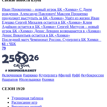
Свежие новости клуба
Иван Прокопенко – новый игрок БК «Химки»
С Днем
рождения, Александр Павлович!
Максим Прощенко
продолжит выступать за БК «Химки»
Ушёл из жизни Иван
Едешко
Сергей Михалев остается в БК «Химки»
Клим
Адайкин остается в БК «Химки»
Сергей Митусов – новый
игрок БК «Химки»
Денис Левшин возвращается в «Химки»
Денис Викентьев остается в БК «Химки»
Последний матч
Чемпионат России. Суперлига
БК Химки
61 :
ЧБК
79
#ключников
#заряжко
#суперлига
#фидий
#рфб
#кубокроссии
#шарапов
#болельщики
#химки
СЕЗОН 19/20
Турнирная таблица
Расписание игр
Репортажи матчей