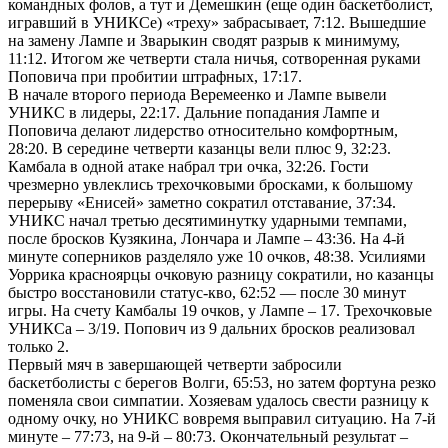
командных фолов, а тут и Демешкин (еще один баскетболист,
игравший в УНИКСе) «треху» забрасывает, 7:12. Вышедшие
на замену Лампе и Зварыкин сводят разрыв к минимуму,
11:12. Итогом же четверти стала ничья, сотворенная руками
Поповича при пробитии штрафных, 17:17.
В начале второго периода Веремеенко и Лампе вывели
УНИКС в лидеры, 22:17. Дальние попадания Лампе и
Поповича делают лидерство относительно комфортным,
28:20. В середине четверти казанцы вели плюс 9, 32:23.
Камбала в одной атаке набрал три очка, 32:26. Гости
чрезмерно увлеклись трехочковыми бросками, к большому
перерыву «Енисей» заметно сократил отставание, 37:34.
УНИКС начал третью десятиминутку ударными темпами,
после бросков Кузякина, Лончара и Лампе – 43:36. На 4-й
минуте соперников разделяло уже 10 очков, 48:38. Усилиями
Уоррика красноярцы очковую разницу сократили, но казанцы
быстро восстановили статус-кво, 62:52 — после 30 минут
игры. На счету Камбалы 19 очков, у Лампе – 17. Трехочковые
УНИКСа – 3/19. Попович из 9 дальних бросков реализовал
только 2.
Первый мяч в завершающей четверти забросили
баскетболисты с берегов Волги, 65:53, но затем фортуна резко
поменяла свои симпатии. Хозяевам удалось свести разницу к
одному очку, но УНИКС вовремя выправил ситуацию. На 7-й
минуте – 77:73, на 9-й – 80:73. Окончательный результат –