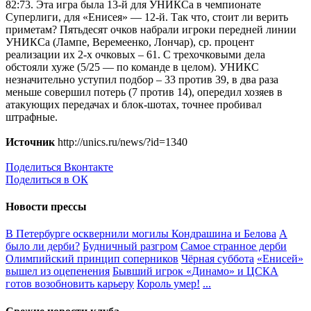
82:73. Эта игра была 13-й для УНИКСа в чемпионате
Суперлиги, для «Енисея» — 12-й. Так что, стоит ли верить
приметам? Пятьдесят очков набрали игроки передней линии
УНИКСа (Лампе, Веремеенко, Лончар), ср. процент
реализации их 2-х очковых – 61. С трехочковыми дела
обстояли хуже (5/25 — по команде в целом). УНИКС
незначительно уступил подбор – 33 против 39, в два раза
меньше совершил потерь (7 против 14), опередил хозяев в
атакующих передачах и блок-шотах, точнее пробивал
штрафные.
Источник
http://unics.ru/news/?id=1340
Поделиться Вконтакте
Поделиться в ОК
Новости прессы
В Петербурге осквернили могилы Кондрашина и Белова
А
было ли дерби?
Будничный разгром
Самое странное дерби
Олимпийский принцип соперников
Чёрная суббота
«Енисей»
вышел из оцепенения
Бывший игрок «Динамо» и ЦСКА
готов возобновить карьеру
Король умер!
...