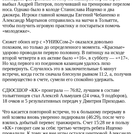
выбыл Андрей Питеров, получивший на тренировке перелом
носа. Однако было в колоде Станислава Ищенко и два
джокера. Игроки главной команды Евгений Чебаненко и
Александр Мартынов отправились на матчи в Тольятти,
чтобы получить игровую практику и постараться помочь
«молодежке».
Сюжет обоих игр с «УНИКСом-2» оказался довольно
похожим, но только до определенного момента. «Красные»
здорово проводили первую половину. В пятницу на исходе
второй четверти в их активе было «+16», в субботу — «+17».
Но ход первого из поединков казанцам удалось лихо
перевернуть. Случилось это в заключительные 6 минут
встречи, когда гости сначала блеснули рывком 11:2, а, получив
преимущество в счете, сумели его спокойно удержать.
СДЮСШОР «КК» проиграла — 76:82, лучшим в составе
тольяттинцев стал Алексей Альмушев (24 очка, 9 подборов),
18 очков и 5 результативных передач у Дмитрия Приходько.
Что касается повторной встречи, то к большому перерыву в
ней хозяева вновь уверенно лидировали (46:29), после чего
взялись добытый перевес транжирить. Счет 15:28 не в пользу
«КК» говорит сам за себя: третью четверть ребята Ищенко
провалили. К тому же вне игры остался центровой Александр