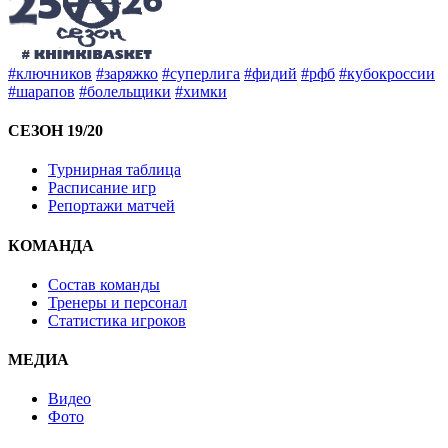
#ключников
#заряжко
#суперлига
#фидий
#рфб
#кубокроссии
#шарапов
#болельщики
#химки
СЕЗОН 19/20
Турнирная таблица
Расписание игр
Репортажи матчей
КОМАНДА
Состав команды
Тренеры и персонал
Статистика игроков
МЕДИА
Видео
Фото