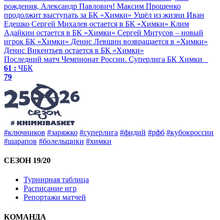
рождения, Александр Павлович!
Максим Прощенко
продолжит выступать за БК «Химки»
Ушёл из жизни Иван
Едешко
Сергей Михалев остается в БК «Химки»
Клим
Адайкин остается в БК «Химки»
Сергей Митусов – новый
игрок БК «Химки»
Денис Левшин возвращается в «Химки»
Денис Викентьев остается в БК «Химки»
Последний матч
Чемпионат России. Суперлига
БК Химки
61 :
ЧБК
79
#ключников
#заряжко
#суперлига
#фидий
#рфб
#кубокроссии
#шарапов
#болельщики
#химки
СЕЗОН 19/20
Турнирная таблица
Расписание игр
Репортажи матчей
КОМАНДА