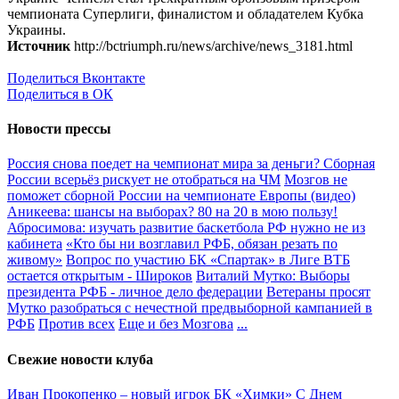
чемпионата Суперлиги, финалистом и обладателем Кубка
Украины.
Источник
http://bctriumph.ru/news/archive/news_3181.html
Поделиться Вконтакте
Поделиться в ОК
Новости прессы
Россия снова поедет на чемпионат мира за деньги? Сборная
России всерьёз рискует не отобраться на ЧМ
Мозгов не
поможет сборной России на чемпионате Европы (видео)
Аникеева: шансы на выборах? 80 на 20 в мою пользу!
Абросимова: изучать развитие баскетбола РФ нужно не из
кабинета
«Кто бы ни возглавил РФБ, обязан резать по
живому»
Вопрос по участию БК «Спартак» в Лиге ВТБ
остается открытым - Широков
Виталий Мутко: Выборы
президента РФБ - личное дело федерации
Ветераны просят
Мутко разобраться с нечестной предвыборной кампанией в
РФБ
Против всех
Еще и без Мозгова
...
Свежие новости клуба
Иван Прокопенко – новый игрок БК «Химки»
С Днем