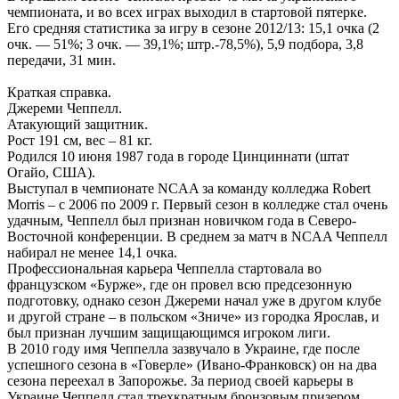
чемпионата, и во всех играх выходил в стартовой пятерке.
Его средняя статистика за игру в сезоне 2012/13: 15,1 очка (2
очк. — 51%; 3 очк. — 39,1%; штр.-78,5%), 5,9 подбора, 3,8
передачи, 31 мин.
Краткая справка.
Джереми Чеппелл.
Атакующий защитник.
Рост 191 см, вес – 81 кг.
Родился 10 июня 1987 года в городе Цинциннати (штат
Огайо, США).
Выступал в чемпионате NCAA за команду колледжа Robert
Morris – с 2006 по 2009 г. Первый сезон в колледже стал очень
удачным, Чеппелл был признан новичком года в Северо-
Восточной конференции. В среднем за матч в NCAA Чеппелл
набирал не менее 14,1 очка.
Профессиональная карьера Чеппелла стартовала во
французском «Бурже», где он провел всю предсезонную
подготовку, однако сезон Джереми начал уже в другом клубе
и другой стране – в польском «Зниче» из городка Ярослав, и
был признан лучшим защищающимся игроком лиги.
В 2010 году имя Чеппелла зазвучало в Украине, где после
успешного сезона в «Говерле» (Ивано-Франковск) он на два
сезона переехал в Запорожье. За период своей карьеры в
Украине Чеппелл стал трехкратным бронзовым призером