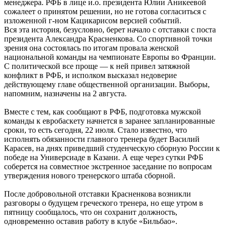
менеджера. РФБ в лице и.о. президента Юлии Аникеевой
сожалеет о принятом решении, но не готова согласиться с
изложенной г-ном Кацикарисом версией событий.
Вся эта история, безусловно, берет начало с отставки с поста
президента Александра Красненкова. Со спортивной точки
зрения она состоялась по итогам провала женской
национальной команды на чемпионате Европы во Франции.
С политической все проще — к ней привел затяжной
конфликт в РФБ, и исполком высказал недоверие
действующему главе общественной организации. Выборы,
напомним, назначены на 2 августа.
Вместе с тем, как сообщают в РФБ, подготовка мужской
команды к евробаскету начнется в заранее запланированные
сроки, то есть сегодня, 22 июля. Стало известно, что
исполнять обязанности главного тренера будет Василий
Карасев, на днях приведший студенческую сборную России к
победе на Универсиаде в Казани. А еще через сутки РФБ
соберется на совместное экстренное заседание по вопросам
утверждения нового тренерского штаба сборной.
После добровольной отставки Красненкова возникли
разговоры о будущем греческого тренера, но еще утром в
пятницу сообщалось, что он сохранит должность,
одновременно оставив работу в клубе «Бильбао».