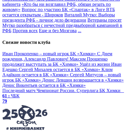
кабинета
«Кто бы ни возглавил РФБ, обязан резать по
живому»
Вопрос по участию БК «Спартак» в Лиге ВТБ
остается открытым - Широков
Виталий Мутко: Выборы
президента РФБ - личное дело федерации
Ветераны просят
Мутко разобраться с нечестной предвыборной кампанией в
РФБ
Против всех
Еще и без Мозгова
...
Свежие новости клуба
Иван Прокопенко – новый игрок БК «Химки»
С Днем
рождения, Александр Павлович!
Максим Прощенко
продолжит выступать за БК «Химки»
Ушёл из жизни Иван
Едешко
Сергей Михалев остается в БК «Химки»
Клим
Адайкин остается в БК «Химки»
Сергей Митусов – новый
игрок БК «Химки»
Денис Левшин возвращается в «Химки»
Денис Викентьев остается в БК «Химки»
Последний матч
Чемпионат России. Суперлига
БК Химки
61 :
ЧБК
79