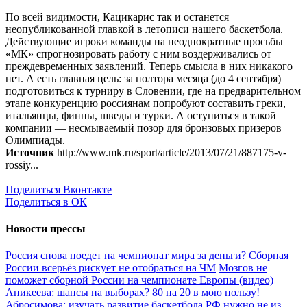
По всей видимости, Кацикарис так и останется
неопубликованной главкой в летописи нашего баскетбола.
Действующие игроки команды на неоднократные просьбы
«МК» спрогнозировать работу с ним воздерживались от
преждевременных заявлений. Теперь смысла в них никакого
нет. А есть главная цель: за полтора месяца (до 4 сентября)
подготовиться к турниру в Словении, где на предварительном
этапе конкуренцию россиянам попробуют составить греки,
итальянцы, финны, шведы и турки. А оступиться в такой
компании — несмываемый позор для бронзовых призеров
Олимпиады.
Источник
http://www.mk.ru/sport/article/2013/07/21/887175-v-
rossiy...
Поделиться Вконтакте
Поделиться в ОК
Новости прессы
Россия снова поедет на чемпионат мира за деньги? Сборная
России всерьёз рискует не отобраться на ЧМ
Мозгов не
поможет сборной России на чемпионате Европы (видео)
Аникеева: шансы на выборах? 80 на 20 в мою пользу!
Абросимова: изучать развитие баскетбола РФ нужно не из