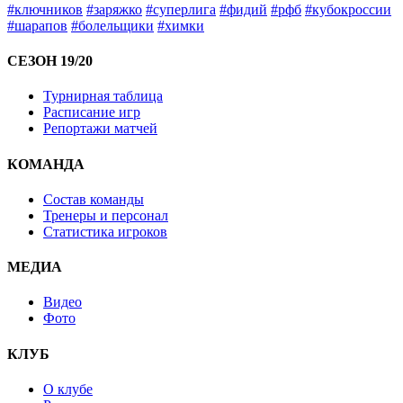
#ключников
#заряжко
#суперлига
#фидий
#рфб
#кубокроссии
#шарапов
#болельщики
#химки
СЕЗОН 19/20
Турнирная таблица
Расписание игр
Репортажи матчей
КОМАНДА
Состав команды
Тренеры и персонал
Статистика игроков
МЕДИА
Видео
Фото
КЛУБ
О клубе