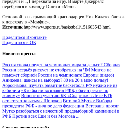
передачи и 1,1 перехвата за игру. В марте Джеррелс
перебрался в команду D-лиги «Мэн».
Основной разыгрывающий краснодарцев Ник Калатес близок
к переходу в «Мемфис».
Источник
http://www.sports.ru/basketball/151603543.html
Поделиться Вконтакте
Поделиться в ОК
Новости прессы
Россия снова поедет на чемпионат мира за деньги? Сборная
России всерьёз рискует не отобраться на ЧМ
Мозгов не
поможет сборной России на чемпионате Европы (видео)
Аникеева: шансы на выборах? 80 на 20 в мою пользу!
Абросимова: изучать развитие баскетбола РФ нужно не из
кабинета
«Кто бы ни возглавил РФБ, обязан резать по
живому»
Вопрос по участию БК «Спартак» в Лиге ВТБ
остается открытым - Широков
Виталий Мутко: Выборы
президента РФБ - личное дело федерации
Ветераны просят
Мутко разобраться с нечестной предвыборной кампанией в
РФБ
Против всех
Еще и без Мозгова
...
Свежие новости клуба