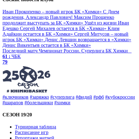
Иван Прокопенко – новый игрок БК «Химки»
С Днем
рождения, Александр Павлович!
Максим Прощенко
продолжит выступать за БК «Химки»
Ушёл из жизни Иван
Едешко
Сергей Михалев остается в БК «Химки»
Клим
Адайкин остается в БК «Химки»
Сергей Митусов – новый
игрок БК «Химки»
Денис Левшин возвращается в «Химки»
Денис Викентьев остается в БК «Химки»
Последний матч
Чемпионат России. Суперлига
БК Химки
61 :
ЧБК
79
#ключников
#заряжко
#суперлига
#фидий
#рфб
#кубокроссии
#шарапов
#болельщики
#химки
СЕЗОН 19/20
Турнирная таблица
Расписание игр
Репортажи матчей