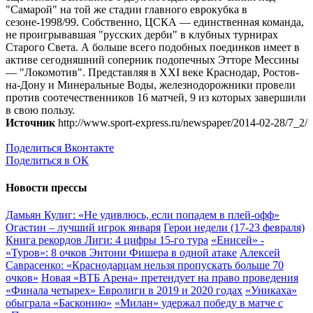
"Самарой" на той же стадии главного еврокубка в
сезоне-1998/99. Собственно, ЦСКА — единственная команда,
не проигрывавшая "русских дерби" в клубных турнирах
Старого Света. А больше всего подобных поединков имеет в
активе сегодняшний соперник подопечных Этторе Мессины
— "Локомотив". Представляя в XXI веке Краснодар, Ростов-
на-Дону и Минеральные Воды, железнодорожники провели
против соотечественников 16 матчей, 9 из которых завершили
в свою пользу.
Источник
http://www.sport-express.ru/newspaper/2014-02-28/7_2/
Поделиться Вконтакте
Поделиться в ОК
Новости прессы
Дамьян Кулиг: «Не удивлюсь, если попадем в плей-офф»
Огастин – лучший игрок января
Герои недели (17-23 февраля)
Книга рекордов Лиги: 4 цифры 15-го тура
«Енисей» -
«Туров»: 8 очков Энтони Фишера в одной атаке
Алексей
Саврасенко: «Краснодарцам нельзя пропускать больше 70
очков»
Новая «ВТБ Арена» претендует на право проведения
«Финала четырех» Евролиги в 2019 и 2020 годах
«Уникаха»
обыграла «Басконию»
«Милан» удержал победу в матче с