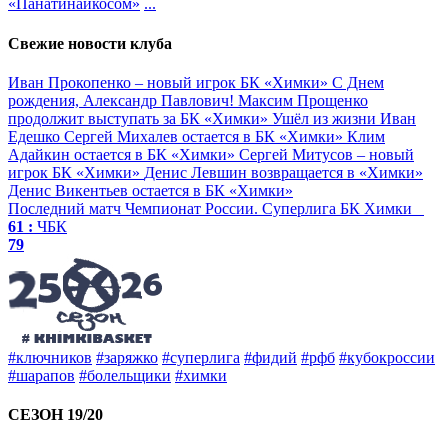
«Панатинаикосом»
...
Свежие новости клуба
Иван Прокопенко – новый игрок БК «Химки»
С Днем
рождения, Александр Павлович!
Максим Прощенко
продолжит выступать за БК «Химки»
Ушёл из жизни Иван
Едешко
Сергей Михалев остается в БК «Химки»
Клим
Адайкин остается в БК «Химки»
Сергей Митусов – новый
игрок БК «Химки»
Денис Левшин возвращается в «Химки»
Денис Викентьев остается в БК «Химки»
Последний матч
Чемпионат России. Суперлига
БК Химки
61 :
ЧБК
79
#ключников
#заряжко
#суперлига
#фидий
#рфб
#кубокроссии
#шарапов
#болельщики
#химки
СЕЗОН 19/20