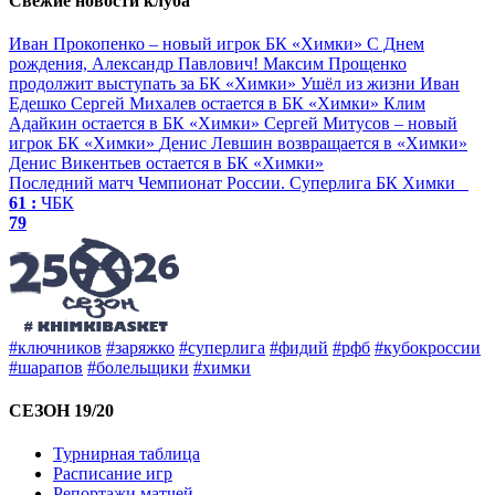
Свежие новости клуба
Иван Прокопенко – новый игрок БК «Химки»
С Днем
рождения, Александр Павлович!
Максим Прощенко
продолжит выступать за БК «Химки»
Ушёл из жизни Иван
Едешко
Сергей Михалев остается в БК «Химки»
Клим
Адайкин остается в БК «Химки»
Сергей Митусов – новый
игрок БК «Химки»
Денис Левшин возвращается в «Химки»
Денис Викентьев остается в БК «Химки»
Последний матч
Чемпионат России. Суперлига
БК Химки
61 :
ЧБК
79
#ключников
#заряжко
#суперлига
#фидий
#рфб
#кубокроссии
#шарапов
#болельщики
#химки
СЕЗОН 19/20
Турнирная таблица
Расписание игр
Репортажи матчей