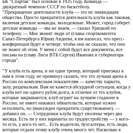
БК "Спартак" был основан в 1935 году. Команда —
двукратный чемпион СССР по баскетболу.
"Прекращение деятельности клуба — это не ликвидация
общества. Просто прекратится деятельность клуба как таковая,
включая детские команды, молодежные. Может, город соберет
детские команды — мы не знаем, — сказал Урицкий по
телефону. — Мне звонят люди от (главы спорткомитета
Санкт-Петербурга Юрия) Авдеева, я им написал, что пресс-
конференция будет в четверг, чтобы они не сказали, что они
не знают об этом. У меня с собой будут все документы, все
письма на (главу Лиги ВТБ Сергея) Иванова и губернатора
города".
"У клуба есть арена, и ни один тренер, который приезжал к
нам в этом году, не преминул сказать, что это лучшая арена в
России по комплексным показателям — качеству паркета,
залу, раздевалкам. Вам не кажется абсурдной ситуация, когда у
клуба нет ни одного рубля долга, в отличие от тех клубов,
которые закрываются, клуб играет на лучшем стадионе в
России, не имеет никаких обязательств, которые нужно
исполнить, но (вынужден прекратить существование), —
добавил он. — Сотрудники клуба будут уволены через два
месяца. Есть ли у них варианты по трудоустройству — у кого-
то есть, у кого-то нет... Есть водители, бухгалтеры, есть люди,
которые отдали этому клубу очень много лет. Насколько я