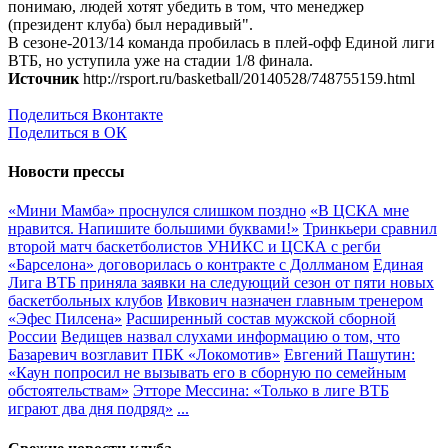
понимаю, людей хотят убедить в том, что менеджер
(президент клуба) был нерадивый".
В сезоне-2013/14 команда пробилась в плей-офф Единой лиги
ВТБ, но уступила уже на стадии 1/8 финала.
Источник
http://rsport.ru/basketball/20140528/748755159.html
Поделиться Вконтакте
Поделиться в ОК
Новости прессы
«Мини Мамба» проснулся слишком поздно
«В ЦСКА мне
нравится. Напишите большими буквами!»
Тринкьери сравнил
второй матч баскетболистов УНИКС и ЦСКА с регби
«Барселона» договорилась о контракте с Доллманом
Единая
Лига ВТБ приняла заявки на следующий сезон от пяти новых
баскетбольных клубов
Ивкович назначен главным тренером
«Эфес Пилсена»
Расширенный состав мужской сборной
России
Ведищев назвал слухами информацию о том, что
Базаревич возглавит ПБК «Локомотив»
Евгений Пашутин:
«Каун попросил не вызывать его в сборную по семейным
обстоятельствам»
Этторе Мессина: «Только в лиге ВТБ
играют два дня подряд»
...