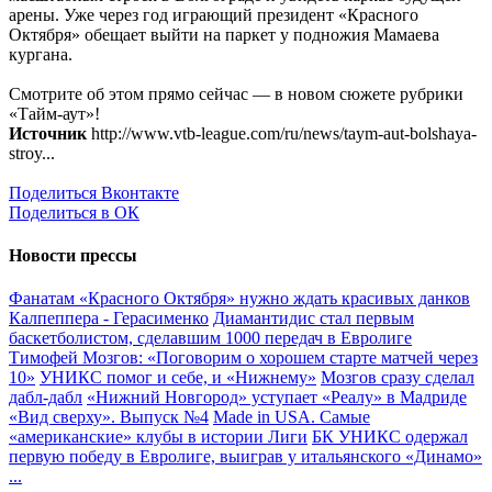
арены. Уже через год играющий президент «Красного
Октября» обещает выйти на паркет у подножия Мамаева
кургана.
Смотрите об этом прямо сейчас — в новом сюжете рубрики
«Тайм-аут»!
Источник
http://www.vtb-league.com/ru/news/taym-aut-bolshaya-
stroy...
Поделиться Вконтакте
Поделиться в ОК
Новости прессы
Фанатам «Красного Октября» нужно ждать красивых данков
Калпеппера - Герасименко
Диамантидис стал первым
баскетболистом, сделавшим 1000 передач в Евролиге
Тимофей Мозгов: «Поговорим о хорошем старте матчей через
10»
УНИКС помог и себе, и «Нижнему»
Мозгов сразу сделал
дабл-дабл
«Нижний Новгород» уступает «Реалу» в Мадриде
«Вид сверху». Выпуск №4
Made in USA. Самые
«американские» клубы в истории Лиги
БК УНИКС одержал
первую победу в Евролиге, выиграв у итальянского «Динамо»
...