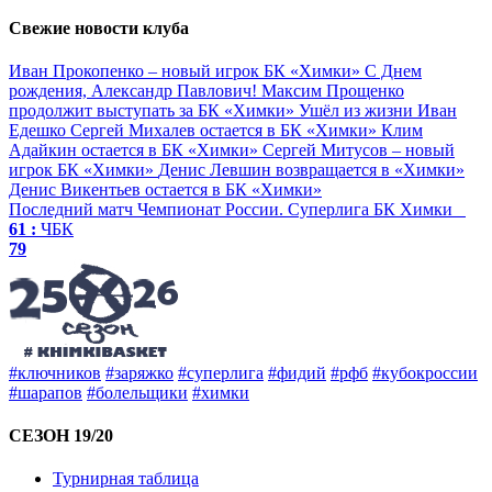
Свежие новости клуба
Иван Прокопенко – новый игрок БК «Химки»
С Днем
рождения, Александр Павлович!
Максим Прощенко
продолжит выступать за БК «Химки»
Ушёл из жизни Иван
Едешко
Сергей Михалев остается в БК «Химки»
Клим
Адайкин остается в БК «Химки»
Сергей Митусов – новый
игрок БК «Химки»
Денис Левшин возвращается в «Химки»
Денис Викентьев остается в БК «Химки»
Последний матч
Чемпионат России. Суперлига
БК Химки
61 :
ЧБК
79
#ключников
#заряжко
#суперлига
#фидий
#рфб
#кубокроссии
#шарапов
#болельщики
#химки
СЕЗОН 19/20
Турнирная таблица