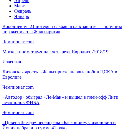
Апрель
Март
Февраль
Январь
Воронцевич: 21 потеря и слабая игра в защите — причины
поражения от «Жальгириса»
Чемпионат.com
Москва примет «Финал четырех» Евролиги-2018/19
Известия
Литовская ярость. «Жальгирис» впервые побил ЦСКА в
Евролиге
Чемпионат.com
«Автодор» обыграл «Ле-Ман» и вышел в плей-офф Лиги
чемпионов ФИБА
Чемпионат.com
«Црвена Звезда» переиграла «Басконию», Симонович и
Йович набрали в сумме 41 очко