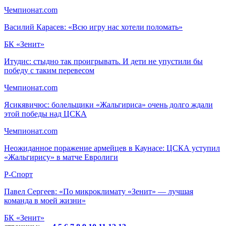
Чемпионат.com
Василий Карасев: «Всю игру нас хотели поломать»
БК «Зенит»
Итудис: стыдно так проигрывать. И дети не упустили бы
победу с таким перевесом
Чемпионат.com
Ясикявичюс: болельщики «Жальгириса» очень долго ждали
этой победы над ЦСКА
Чемпионат.com
Неожиданное поражение армейцев в Каунасе: ЦСКА уступил
«Жальгирису» в матче Евролиги
Р-Спорт
Павел Сергеев: «По микроклимату «Зенит» — лучшая
команда в моей жизни»
БК «Зенит»