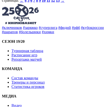
страницы:
4
5
6
7
8
9
10
11
12
13
←
→
#ключников
#заряжко
#суперлига
#фидий
#рфб
#кубокроссии
#шарапов
#болельщики
#химки
СЕЗОН 19/20
Турнирная таблица
Расписание игр
Репортажи матчей
КОМАНДА
Состав команды
Тренеры и персонал
Статистика игроков
МЕДИА
Видео