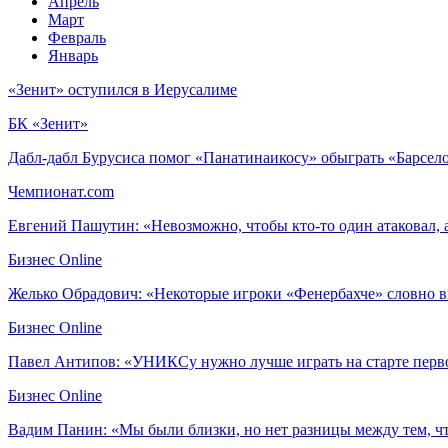
Апрель
Март
Февраль
Январь
«Зенит» оступился в Иерусалиме
БК «Зенит»
Дабл-дабл Бурусиса помог «Панатинаикосу» обыграть «Барсел
Чемпионат.com
Евгений Пашутин: «Невозможно, чтобы кто-то один атаковал, 
Бизнес Online
​Желько Обрадович: «Некоторые игроки «Фенербахче» словно в
Бизнес Online
Павел Антипов: «УНИКСу нужно лучше играть на старте перво
Бизнес Online
Вадим Панин: «Мы были близки, но нет разницы между тем, чт