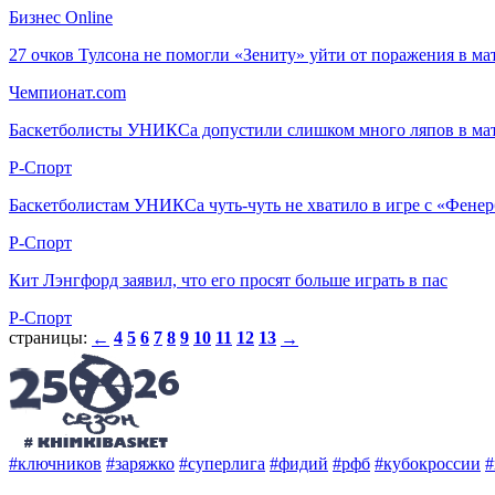
Бизнес Online
27 очков Тулсона не помогли «Зениту» уйти от поражения в ма
Чемпионат.com
Баскетболисты УНИКСа допустили слишком много ляпов в ма
Р-Спорт
Баскетболистам УНИКСа чуть-чуть не хватило в игре с «Фене
Р-Спорт
Кит Лэнгфорд заявил, что его просят больше играть в пас
Р-Спорт
страницы:
4
5
6
7
8
9
10
11
12
13
←
→
#ключников
#заряжко
#суперлига
#фидий
#рфб
#кубокроссии
#