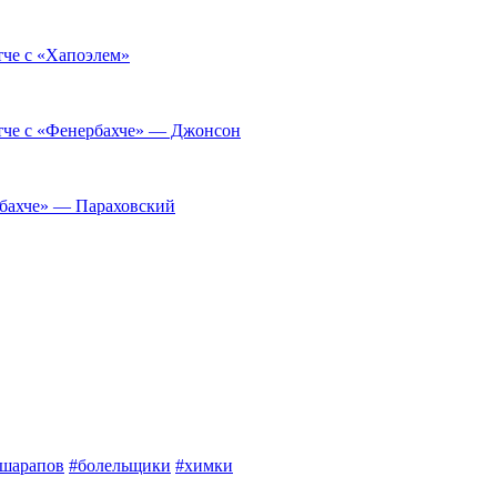
тче с «Хапоэлем»
тче с «Фенербахче» — Джонсон
рбахче» — Параховский
шарапов
#болельщики
#химки