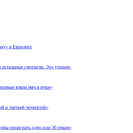
ону» в Евролиге
а остальные смотрели. Это утопия»
первые взяли мяч в руки»
й и третьей четвертей»
обы проиграть одно или 30 очков​»