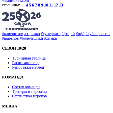
Чемпионат.com
страницы:
4
5
6
7
8
9
10
11
12
13
←
→
#ключников
#заряжко
#суперлига
#фидий
#рфб
#кубокроссии
#шарапов
#болельщики
#химки
СЕЗОН 19/20
Турнирная таблица
Расписание игр
Репортажи матчей
КОМАНДА
Состав команды
Тренеры и персонал
Статистика игроков
МЕДИА