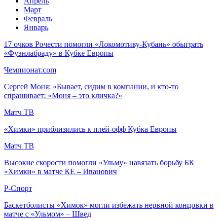
Апрель
Март
Февраль
Январь
17 очков Рочести помогли «Локомотиву-Кубань» обыграть
«Фуэнлабраду» в Кубке Европы
Чемпионат.com
Сергей Моня: «Бывает, сидим в компании, и кто-то
спрашивает: «Моня – это кличка?»
Матч ТВ
«Химки» приблизились к плей-офф Кубка Европы
Матч ТВ
Высокие скорости помогли «Ульму» навязать борьбу БК
«Химки» в матче КЕ – Иванович
Р-Спорт
Баскетболисты «Химок» могли избежать нервной концовки в
матче с «Ульмом» – Швед