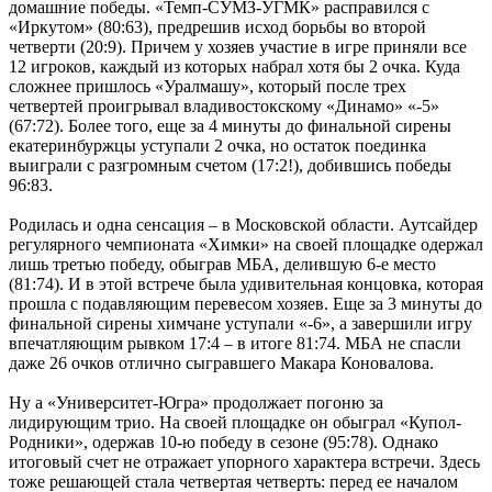
домашние победы. «Темп-СУМЗ-УГМК» расправился с
«Иркутом» (80:63), предрешив исход борьбы во второй
четверти (20:9). Причем у хозяев участие в игре приняли все
12 игроков, каждый из которых набрал хотя бы 2 очка. Куда
сложнее пришлось «Уралмашу», который после трех
четвертей проигрывал владивостокскому «Динамо» «-5»
(67:72). Более того, еще за 4 минуты до финальной сирены
екатеринбуржцы уступали 2 очка, но остаток поединка
выиграли с разгромным счетом (17:2!), добившись победы
96:83.
Родилась и одна сенсация – в Московской области. Аутсайдер
регулярного чемпионата «Химки» на своей площадке одержал
лишь третью победу, обыграв МБА, делившую 6-е место
(81:74). И в этой встрече была удивительная концовка, которая
прошла с подавляющим перевесом хозяев. Еще за 3 минуты до
финальной сирены химчане уступали «-6», а завершили игру
впечатляющим рывком 17:4 – в итоге 81:74. МБА не спасли
даже 26 очков отлично сыгравшего Макара Коновалова.
Ну а «Университет-Югра» продолжает погоню за
лидирующим трио. На своей площадке он обыграл «Купол-
Родники», одержав 10-ю победу в сезоне (95:78). Однако
итоговый счет не отражает упорного характера встречи. Здесь
тоже решающей стала четвертая четверть: перед ее началом