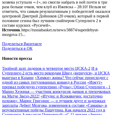
хозяева уступали «-1», но смогли набрать в ней почти в три
раза больше очков, чем клуб из Ижевска – 28:10! Нельзя не
отметить, что самым результативным у победителей оказался
центровой Дмитрий Дойников (20 очков), который в первой
половине сезона был лучшим снайпером Суперлиги 2 в
составе курских «Русичей».
Источник
https://russiabasket.ru/news/38874/superdebyut-
mozgova-15...
Поделиться Вконтакте
Поделиться в ОК
Новости прессы
Тройной залп лидеров и четвертое место ЦСКА-2
И в
Суперлиге-2 есть место рекордам
Швед «вернулся», и ЦСКА
выиграл в Казани
«Химки» живы? Что сейчас происходит с
одной из самых титулованных команд в России
«Иркут»
прервал победную суперсерию «Руны»: Обзор Суперлиги - 1
Марио Хезонья — участник конкурсов данков и трехочковых
на Матче Звезд-2022!
«Итудис и Ясикявичюс достаточно
похожи». Марюс Григонис — о лучшем друге и задержках
зарплаты
Дебют Мозгова, изменения в составе «Самары» и
результативные победы Пашутина. Как начался 2022 год в
Суперлиге
Александр Церковный: «С 11 января «Зенит»