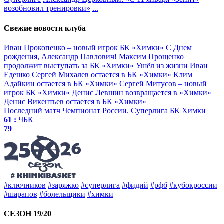
возобновил тренировки»
...
Свежие новости клуба
Иван Прокопенко – новый игрок БК «Химки»
С Днем
рождения, Александр Павлович!
Максим Прощенко
продолжит выступать за БК «Химки»
Ушёл из жизни Иван
Едешко
Сергей Михалев остается в БК «Химки»
Клим
Адайкин остается в БК «Химки»
Сергей Митусов – новый
игрок БК «Химки»
Денис Левшин возвращается в «Химки»
Денис Викентьев остается в БК «Химки»
Последний матч
Чемпионат России. Суперлига
БК Химки
61 :
ЧБК
79
#ключников
#заряжко
#суперлига
#фидий
#рфб
#кубокроссии
#шарапов
#болельщики
#химки
СЕЗОН 19/20