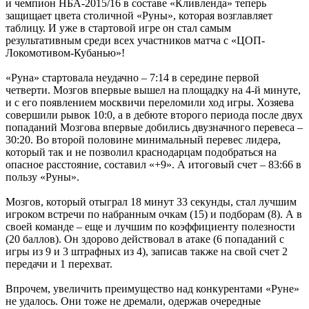
и чемпион НБА-2015/16 в составе «Кливленда» теперь
защищает цвета столичной «Руны», которая возглавляет
таблицу. И уже в стартовой игре он стал самым
результативным среди всех участников матча с «ЦОП-
Локомотивом-Кубанью»!
«Руна» стартовала неудачно – 7:14 в середине первой
четверти. Мозгов впервые вышел на площадку на 4-й минуте,
и с его появлением москвичи переломили ход игры. Хозяева
совершили рывок 10:0, а в дебюте второго периода после двух
попаданий Мозгова впервые добились двузначного перевеса –
30:20. Во второй половине минимальный перевес лидера,
который так и не позволил краснодарцам подобраться на
опасное расстояние, составил «+9». А итоговый счет – 83:66 в
пользу «Руны».
Мозгов, который отыграл 18 минут 33 секунды, стал лучшим
игроком встречи по набранным очкам (15) и подборам (8). А в
своей команде – еще и лучшим по коэффициенту полезности
(20 баллов). Он здорово действовал в атаке (6 попаданий с
игры из 9 и 3 штрафных из 4), записав также на свой счет 2
передачи и 1 перехват.
Впрочем, увеличить преимущество над конкурентами «Руне»
не удалось. Они тоже не дремали, одержав очередные