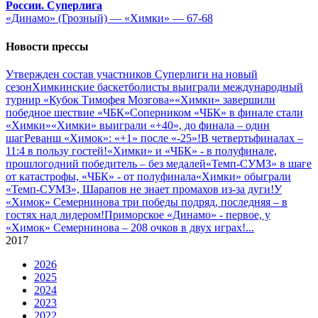
России. Суперлига
«Динамо» (Грозный) — «Химки» — 67-68
Новости прессы
Утвержден состав участников Cуперлиги на новый
сезон
Химкинские баскетболисты выиграли международный
турнир «Кубок Тимофея Мозгова»
«Химки» завершили
победное шествие «ЧБК»
Соперником «ЧБК» в финале стали
«Химки»
«Химки» выиграли «+40», до финала – один
шаг
Реванш «Химок»: «+1» после «-25»!
В четвертьфиналах –
11:4 в пользу гостей!
«Химки» и «ЧБК» - в полуфинале,
прошлогодний победитель – без медалей
«Темп-СУМЗ» в шаге
от катастрофы, «ЧБК» - от полуфинала
«Химки» обыграли
«Темп-СУМЗ», Шарапов не знает промахов из-за дуги!
У
«Химок» Семернинова три победы подряд, последняя – в
гостях над лидером!
Приморское «Динамо» - первое, у
«Химок» Семернинова – 208 очков в двух играх!
...
2017
2026
2025
2024
2023
2022