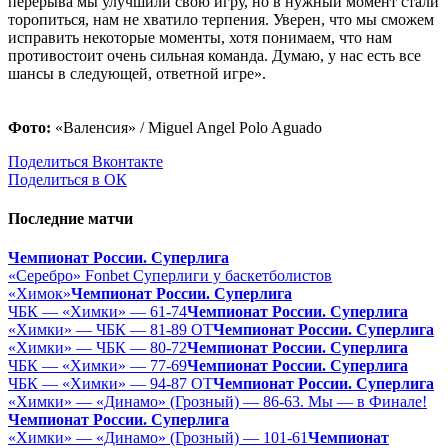
перерыва мы улучшили свою игру, но в нужный момент стали
торопиться, нам не хватило терпения. Уверен, что мы сможем
исправить некоторые моменты, хотя понимаем, что нам
противостоит очень сильная команда. Думаю, у нас есть все
шансы в следующей, ответной игре».
Фото:
«Валенсия» / Miguel Angel Polo Aguado
Поделиться Вконтакте
Поделиться в ОК
Последние матчи
Чемпионат России. Суперлига
«Серебро» Fonbet Суперлиги у баскетболистов
«Химок»
Чемпионат России. Суперлига
ЧБК — «Химки» — 61-74
Чемпионат России. Суперлига
«Химки» — ЧБК — 81-89 ОТ
Чемпионат России. Суперлига
«Химки» — ЧБК — 80-72
Чемпионат России. Суперлига
ЧБК — «Химки» — 77-69
Чемпионат России. Суперлига
ЧБК — «Химки» — 94-87 ОТ
Чемпионат России. Суперлига
«Химки» — «Динамо» (Грозный) — 86-63. Мы — в Финале!
Чемпионат России. Суперлига
«Химки» — «Динамо» (Грозный) — 101-61
Чемпионат