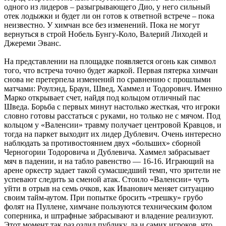
одного из лидеров – разыгрывающего Дио, у него сильный
отек лодыжки и будет ли он готов к ответной встрече – пока
неизвестно. У химчан все без изменений. Пока не могут
вернуться в строй Нобель Бунгу-Коло, Валерий Лиходей и
Джереми Эванс.
На представлении на площадке появляется огонь как символ
того, что встреча точно будет жаркой. Первая пятерка химчан
снова не претерпела изменений по сравнению с прошлыми
матчами: Роулэнд, Браун, Швед, Хаммел и Тодорович. Именно
Марко открывает счет, найдя под кольцом отличный пас
Шведа. Борьба с первых минут настолько жесткая, что игроки
словно готовы расстаться с руками, но только не с мячом. Под
кольцом у «Валенсии» травму получает центровой Кравцов, и
тогда на паркет выходит их лидер Дублевич. Очень интересно
наблюдать за противостоянием двух «больших» сборной
Черногории Тодоровича и Дублевича. Хаммел забрасывает
мяч в падении, и на табло равенство — 16-16. Играющий на
арене оркестр задает такой сумасшедший темп, что зрители не
успевают следить за сменой атак. Стоило «Валенсии» чуть
уйти в отрыв на семь очков, как Иванович меняет ситуацию
своим тайм-аутом. При попытке бросить «трешку» грубо
фолят на Пуллене, химчане пользуются техническим фолом
соперника, и штрафные забрасывают и владение реализуют.
Этот момент так раз,озлил публику, да и самих игроков, что