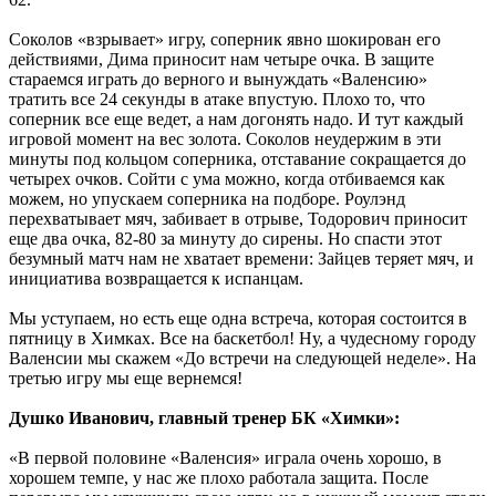
Соколов «взрывает» игру, соперник явно шокирован его
действиями, Дима приносит нам четыре очка. В защите
стараемся играть до верного и вынуждать «Валенсию»
тратить все 24 секунды в атаке впустую. Плохо то, что
соперник все еще ведет, а нам догонять надо. И тут каждый
игровой момент на вес золота. Соколов неудержим в эти
минуты под кольцом соперника, отставание сокращается до
четырех очков. Сойти с ума можно, когда отбиваемся как
можем, но упускаем соперника на подборе. Роулэнд
перехватывает мяч, забивает в отрыве, Тодорович приносит
еще два очка, 82-80 за минуту до сирены. Но спасти этот
безумный матч нам не хватает времени: Зайцев теряет мяч, и
инициатива возвращается к испанцам.
Мы уступаем, но есть еще одна встреча, которая состоится в
пятницу в Химках. Все на баскетбол! Ну, а чудесному городу
Валенсии мы скажем «До встречи на следующей неделе». На
третью игру мы еще вернемся!
Душко Иванович, главный тренер БК «Химки»:
«В первой половине «Валенсия» играла очень хорошо, в
хорошем темпе, у нас же плохо работала защита. После