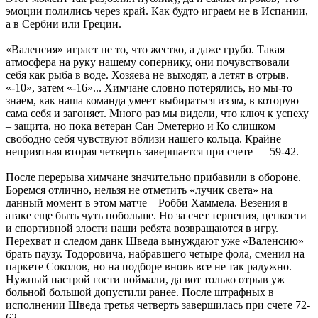
эмоции полились через край. Как будто играем не в Испании,
а в Сербии или Греции.
«Валенсия» играет не то, что жестко, а даже грубо. Такая
атмосфера на руку нашему сопернику, они почувствовали
себя как рыба в воде. Хозяева не выходят, а летят в отрыв.
«-10», затем «-16»... Химчане словно потерялись, но мы-то
знаем, как наша команда умеет выбираться из ям, в которую
сама себя и загоняет. Много раз мы видели, что ключ к успеху
– защита, но пока ветеран Сан Эметерио и Ко слишком
свободно себя чувствуют вблизи нашего кольца. Крайне
неприятная вторая четверть завершается при счете — 59-42.
После перерыва химчане значительно прибавили в обороне.
Боремся отлично, нельзя не отметить «лучик света» на
данный момент в этом матче – Робби Хаммела. Везения в
атаке еще быть чуть побольше. Но за счет терпения, цепкости
и спортивной злости наши ребята возвращаются в игру.
Перехват и следом данк Шведа вынуждают уже «Валенсию»
брать паузу. Тодоровича, набравшего четыре фола, сменил на
паркете Соколов, но на подборе вновь все не так радужно.
Нужный настрой гости поймали, да вот только отрыв уж
больной большой допустили ранее. После штрафных в
исполнении Шведа третья четверть завершилась при счете 72-
62.