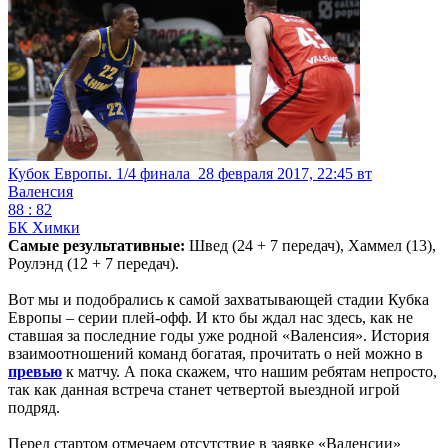
Кубок Европы. 1/4 финала
28 февраля 2017, 22:45 вт
Валенсия
88 : 82
БК Химки
Самые результативные:
Швед (24 + 7 передач), Хаммел (13),
Роулэнд (12 + 7 передач).
Вот мы и подобрались к самой захватывающей стадии Кубка
Европы – серии плей-офф. И кто бы ждал нас здесь, как не
ставшая за последние годы уже родной «Валенсия». История
взаимоотношений команд богатая, прочитать о ней можно в
превью
к матчу. А пока скажем, что нашим ребятам непросто,
так как данная встреча станет четвертой выездной игрой
подряд.
Перед стартом отмечаем отсутствие в заявке «Валенсии»