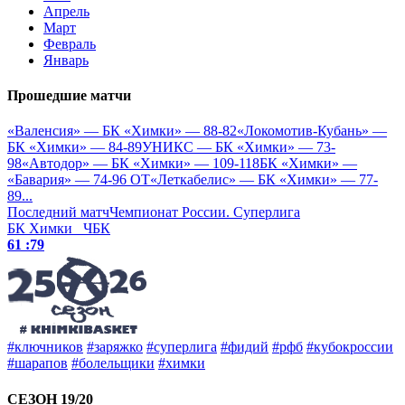
Апрель
Март
Февраль
Январь
Прошедшие матчи
«Валенсия» — БК «Химки» — 88-82
«Локомотив-Кубань» —
БК «Химки» — 84-89
УНИКС — БК «Химки» — 73-
98
«Автодор» — БК «Химки» — 109-118
БК «Химки» —
«Бавария» — 74-96 OT
«Леткабелис» — БК «Химки» — 77-
89
...
Последний матч
Чемпионат России. Суперлига
БК Химки
ЧБК
61 :
79
#ключников
#заряжко
#суперлига
#фидий
#рфб
#кубокроссии
#шарапов
#болельщики
#химки
СЕЗОН 19/20