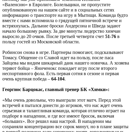
«Валенсию» в Евролиге. Болельщики, не пропустите
опубликованную на нашем сайте и в социальных сетях
информацию о транспорте на игру в Мытищи. Команда будто
вместе с нами вспомнила о грядущей пятничной встрече и
встряхнулась. Дальние броски Андерсона и Шведа задают
начало большому рывку. За две минуты лидерство химчан
выросло до 20 очков. После третьей четверти счет
51-76
в
пользу гостей из Московской области.
Робинсон снова в игре. Партнеры помогают, подсказывают
Томасу. Общение со Славой идет на пользу, после паса
Зайцева мы видим шикарный данк нашего новичка. А хозяева
теряют бойца – Яниченокс покидает игру после второго
неспортивного фола. Есть первая сотня в сезоне и первая
очень крупная победа –
64-104
.
Георгиос Барцокас, главный тренер БК «Химки»:
«Мы очень довольны, что выиграли этот матч. Перед этой
встречей я пытался донести до игроков, что нас ждет очень
серьезная и талантливая команда, которая отлично играет на
подборе в нападении, и где все имеют бросок, включая
«больших». Все решил наш настрой. В нападении мы
сохраняли концентрацию все сорок минут, но в плане защиты
в первой половине дали сопернику десять дополнительных