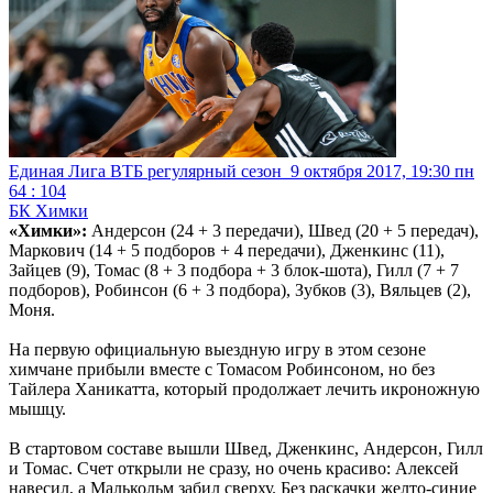
Единая Лига ВТБ регулярный сезон
9 октября 2017, 19:30 пн
64 : 104
БК Химки
«Химки»:
Андерсон (24 + 3 передачи), Швед (20 + 5 передач),
Маркович (14 + 5 подборов + 4 передачи), Дженкинс (11),
Зайцев (9), Томас (8 + 3 подбора + 3 блок-шота), Гилл (7 + 7
подборов), Робинсон (6 + 3 подбора), Зубков (3), Вяльцев (2),
Моня.
На первую официальную выездную игру в этом сезоне
химчане прибыли вместе с Томасом Робинсоном, но без
Тайлера Ханикатта, который продолжает лечить икроножную
мышцу.
В стартовом составе вышли Швед, Дженкинс, Андерсон, Гилл
и Томас. Счет открыли не сразу, но очень красиво: Алексей
навесил, а Малькольм забил сверху. Без раскачки желто-синие