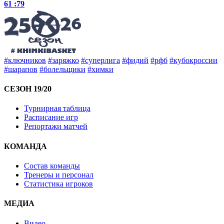
61 :
79
#ключников
#заряжко
#суперлига
#фидий
#рфб
#кубокроссии
#шарапов
#болельщики
#химки
СЕЗОН 19/20
Турнирная таблица
Расписание игр
Репортажи матчей
КОМАНДА
Состав команды
Тренеры и персонал
Статистика игроков
МЕДИА
Видео