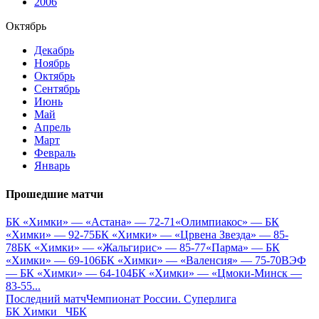
2006
Октябрь
Декабрь
Ноябрь
Октябрь
Сентябрь
Июнь
Май
Апрель
Март
Февраль
Январь
Прошедшие матчи
БК «Химки» — «Астана» — 72-71
«Олимпиакос» — БК
«Химки» — 92-75
БК «Химки» — «Црвена Звезда» — 85-
78
БК «Химки» — «Жальгирис» — 85-77
«Парма» — БК
«Химки» — 69-106
БК «Химки» — «Валенсия» — 75-70
ВЭФ
— БК «Химки» — 64-104
БК «Химки» — «Цмоки-Минск —
83-55
...
Последний матч
Чемпионат России. Суперлига
БК Химки
ЧБК