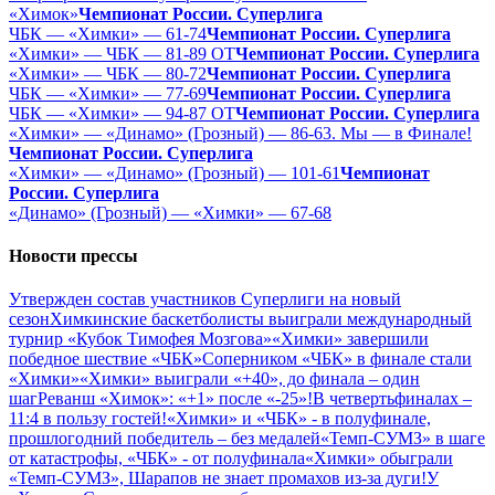
«Химок»
Чемпионат России. Суперлига
ЧБК — «Химки» — 61-74
Чемпионат России. Суперлига
«Химки» — ЧБК — 81-89 ОТ
Чемпионат России. Суперлига
«Химки» — ЧБК — 80-72
Чемпионат России. Суперлига
ЧБК — «Химки» — 77-69
Чемпионат России. Суперлига
ЧБК — «Химки» — 94-87 ОТ
Чемпионат России. Суперлига
«Химки» — «Динамо» (Грозный) — 86-63. Мы — в Финале!
Чемпионат России. Суперлига
«Химки» — «Динамо» (Грозный) — 101-61
Чемпионат
России. Суперлига
«Динамо» (Грозный) — «Химки» — 67-68
Новости прессы
Утвержден состав участников Cуперлиги на новый
сезон
Химкинские баскетболисты выиграли международный
турнир «Кубок Тимофея Мозгова»
«Химки» завершили
победное шествие «ЧБК»
Соперником «ЧБК» в финале стали
«Химки»
«Химки» выиграли «+40», до финала – один
шаг
Реванш «Химок»: «+1» после «-25»!
В четвертьфиналах –
11:4 в пользу гостей!
«Химки» и «ЧБК» - в полуфинале,
прошлогодний победитель – без медалей
«Темп-СУМЗ» в шаге
от катастрофы, «ЧБК» - от полуфинала
«Химки» обыграли
«Темп-СУМЗ», Шарапов не знает промахов из-за дуги!
У