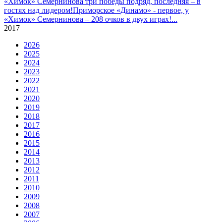
«Химок» Семернинова три победы подряд, последняя – в
гостях над лидером!
Приморское «Динамо» - первое, у
«Химок» Семернинова – 208 очков в двух играх!
...
2017
2026
2025
2024
2023
2022
2021
2020
2019
2018
2017
2016
2015
2014
2013
2012
2011
2010
2009
2008
2007