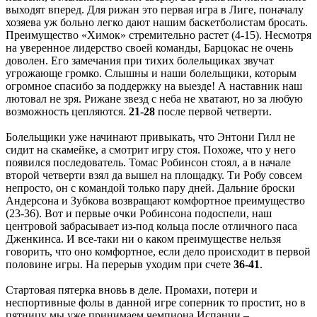
выходят вперед. Для рижан это первая игра в Лиге, поначалу
хозяева уж больно легко дают нашим баскетболистам бросать.
Преимущество «Химок» стремительно растет (4-15). Несмотря
на уверенное лидерство своей команды, Барцокас не очень
доволен. Его замечания при тихих болельщиках звучат
угрожающе громко. Слышны и наши болельщики, которым
огромное спасибо за поддержку на выезде! А наставник наш
лютовал не зря. Рижане звезд с неба не хватают, но за любую
возможность цепляются.
21-28
после первой четверти.
Болельщики уже начинают привыкать, что Энтони Гилл не
сидит на скамейке, а смотрит игру стоя. Похоже, что у него
появился последователь. Томас Робинсон стоял, а в начале
второй четверти взял да вышел на площадку. Ти Робу совсем
непросто, он с командой только пару дней. Дальние броски
Андерсона и Зубкова возвращают комфортное преимущество
(23-36). Вот и первые очки Робинсона подоспели, наш
центровой забрасывает из-под кольца после отличного паса
Дженкинса. И все-таки ни о каком преимуществе нельзя
говорить, что оно комфортное, если дело происходит в первой
половине игры. На перерыв уходим при счете
36-41
.
Стартовая пятерка вновь в деле. Промахи, потери и
неспортивные фолы в данной игре соперник то простит, но в
пятницу мы уже принимаем чемпиона Испании –