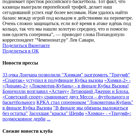
поднимает престиж российского баскетбола. Тот факт, что
казанцы выиграли европейский трофей, делает наш
сегодняшний успех ещё более весомым. Нам удалось найти
баланс между игрой под кольцом и действиями на периметре.
Очень сложно защищаться, если всё время в атаке идёшь под
кольцо, так что мы нашли золотую середину, что и помогло
нам одолеть соперника", — приводит слова Попандопуло
корреспондент "Чемпионат.ру" Лев Савари.
Поделиться Вконтакте
Поделиться в ОК
Новости прессы
33 очка Лончара позволили "Химкам" разгромить "Триумф"
«Спартак» уступил в полуфинале Кубка вызова
«Химки-2» -
«Динамо-2»
«Локомотив-Кубань» - в финале Кубка Вызова!
Боничолли возглавил «Астану»
Летающий Джерри и Блоха.
«Советский спорт» сравнивает двух Месси – футбольного и
баскетбольного
КРКА стал соперником "Локомотива-Кубань"
в финале Кубка Вызова
"В финале мы обязаны выложиться
без остатка"
Засохшая "краска" Шерфа
«Химки» - «Триумф»:
подмосковное дерби
...
Свежие новости клуба