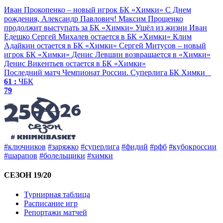
Иван Прокопенко – новый игрок БК «Химки»
С Днем
рождения, Александр Павлович!
Максим Прощенко
продолжит выступать за БК «Химки»
Ушёл из жизни Иван
Едешко
Сергей Михалев остается в БК «Химки»
Клим
Адайкин остается в БК «Химки»
Сергей Митусов – новый
игрок БК «Химки»
Денис Левшин возвращается в «Химки»
Денис Викентьев остается в БК «Химки»
Последний матч
Чемпионат России. Суперлига
БК Химки
61 :
ЧБК
79
#ключников
#заряжко
#суперлига
#фидий
#рфб
#кубокроссии
#шарапов
#болельщики
#химки
СЕЗОН 19/20
Турнирная таблица
Расписание игр
Репортажи матчей